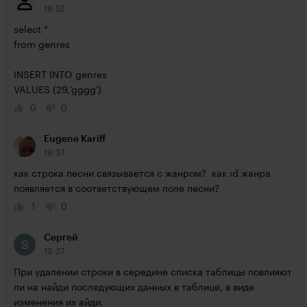
19:52
select *

from genres

INSERT INTO genres

VALUES (29,'gggg')
0
0
Eugene Kariff
19:37
как строка песни связывается с жанром?  как id жанра 
появляется в соответствующем поле песни?
1
0
Сергей
19:37
При удалении строки в середине списка таблицы повлияют 
ли на найди последующих данных в таблице, в виде 
изменения их айди.