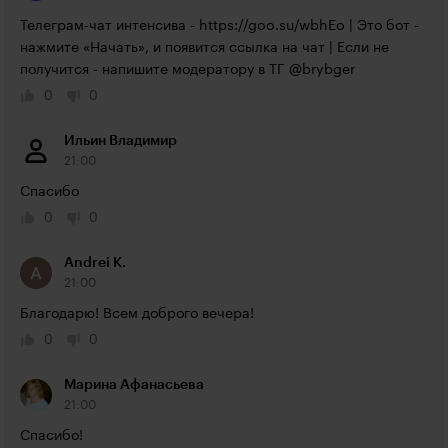
Телеграм-чат интенсива - 
https://goo.su/wbhEo
 | Это бот - 
нажмите «Начать», и появится ссылка на чат | Если не 
получится - напишите модератору в ТГ @brybger
0
0
Ильин Владимир
21:00
Спасибо
0
0
Andrei K.
21:00
Благодарю! Всем доброго вечера!
0
0
Марина Афанасьева
21:00
Спасибо!