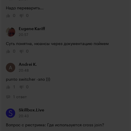
Надо переварить...
0
0
Eugene Kariff
20:57
Суть понятна, нюансы через документацию поймем
0
0
Andrei K.
20:48
punto switcher -зло )))
1
0
1 ответ
Skillbox.Live
20:43
Вопрос с рестрима: ​Где используется cross join?