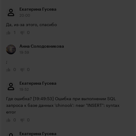
Екатерина Гусева
20:00
Да, из-за этого, спасибо
1
0
Анна Солодовникова
19:59
;
0
0
Екатерина Гусева
19:52
Где ошибка? [19:49:53] Ошибка при выполнении SQL 
запроса к базе данных 'chinook': near "INSERT": syntax 
error
0
0
Екатерина Гусева