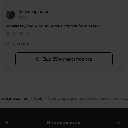
Алексндр Босов
19:18
Здравствуйте! А зачем нужна строка from sales?
0
0
2 ответа
Еще 25 комментариев
раммирование
SQL
SQL-запросы с использованием нескольких таблиц
Направления