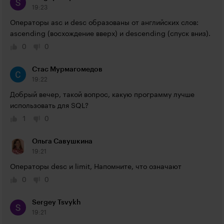
19:23
Операторы asc и desc образованы от английских слов: 
ascending (восхождение вверх) и descending (спуск вниз).
0
0
Стас Мурмагомедов
19:22
​Добрый вечер, такой вопрос, какую программу лучше 
использовать для SQL?
1
0
Ольга Савушкина
19:21
Операторы desc и limit, Напомните, что означают
0
0
Sergey Tsvykh
19:21