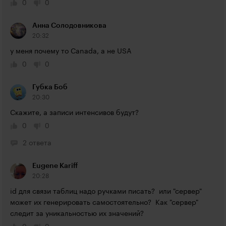
0
0
Анна Солодовникова
20:32
у меня почему то Canada, а не USA
0
0
Губка Боб
20:30
Скажите, а записи интенсивов будут?
0
0
2 ответа
Eugene Kariff
20:28
id для связи таблиц надо ручками писать?  или "сервер" 
может их генерировать самостоятельно?  Как "сервер" 
следит за уникальностью их значений?