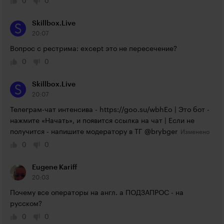
0
0
Skillbox.Live
20:07
Вопрос с рестрима: except это не пересечение?
0
0
Skillbox.Live
20:07
Телеграм-чат интенсива - 
https://goo.su/wbhEo
 | Это бот - 
нажмите «Начать», и появится ссылка на чат | Если не 
получится - напишите модератору в ТГ @brybger
0
0
Eugene Kariff
20:03
Почему все операторы на англ. а ПОДЗАПРОС - на 
русском?
0
0