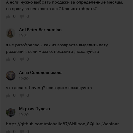
А если нужно выбрать продажи за определенные месяцы, 
но сразу за несколько лет? Как их отобрать?
0
0
Ani Petrs-Bartsumian
19:21
я не разобралась, как из возвраста выделить дату 
рождения, если можно, покажите ,пожалуйста
0
0
Анна Солодовникова
19:20
что делает having? повторите пожалуйста
0
0
Мкртич Пудеян
19:20
https://github.com/michailo87/Skillbox_SQLite_Webinar
0
0