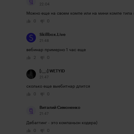
22:04
Можно еще на своем компе или на мини компе типа r
0
0
Skillbox.Live
21:48
вебинар примерно 1 час еще
2
0
[:__:] WETYID
21:47
сколько еще выебитнар длится
0
0
Виталий Симоненко
21:47
Дебаггинг - это компаньон кодера)
0
0