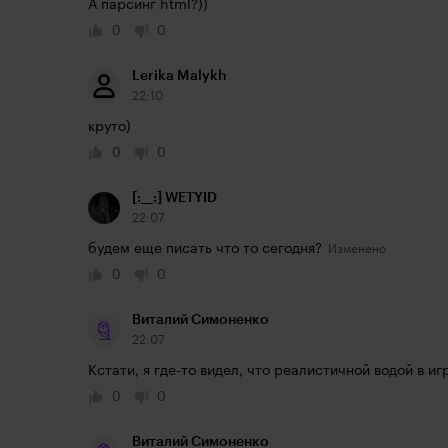
А парсинг html?))
0
0
Lerika Malykh
22:10
круто)
0
0
[:__:] WETYID
22:07
будем еще писать что то сегодня?
0
0
Виталий Симоненко
22:07
Кстати, я где-то видел, что реалистичной водой в иг
0
0
Виталий Симоненко