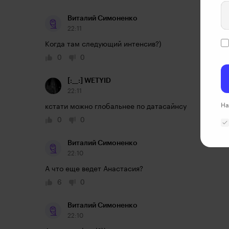
Виталий Симоненко
22:11
Когда там следующий интенсив?)
0
0
[:__:] WETYID
22:11
На
кстати можно глобальнее по датасайнсу
0
0
Виталий Симоненко
22:10
А что еще ведет Анастасия?
6
0
Виталий Симоненко
22:10