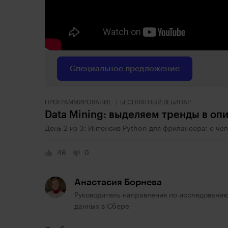
Специальное предложение
ПРОГРАММИРОВАНИЕ
БЕСПЛАТНЫЙ ВЕБИНАР
Data Mining: выделяем тренды в оп
День 2 из 3: Интенсив Python для фрилансера: с чег
46
0
Анастасия Борнева
Руководитель направления по исследовани
данных в Сбере