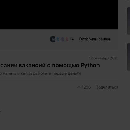
Оставили заявки
+4
12 сентября 2023
исании вакансий с помощью Python
о начать и как заработать первые деньги
1256
Поделиться
ю