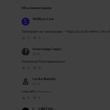
66 комментариев
Skillbox.Live
Телеграм-чат интенсива - 
https://u.to/AI-wHw
 | Это 
0
0
Александр Сядус
22:14
Огромная благодарность!
0
0
Lerika Malykh
22:13
спасибо
0
0
[:__:] WETYID