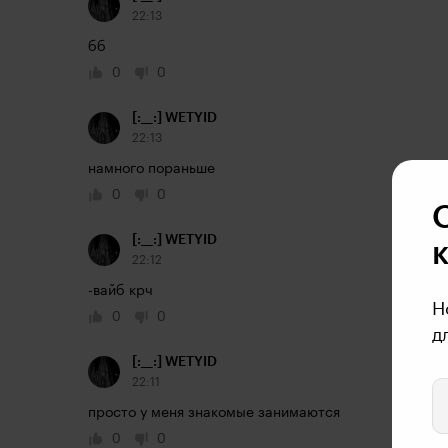
22:13
бб
0
0
[:__:] WETYID
22:13
намного пораньше
0
0
[:__:] WETYID
22:12
-вайб крч
Н
0
0
д
[:__:] WETYID
22:11
просто у меня знакомые занимаются
0
0