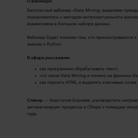
О вебинаре
Бесплатный вебинар «Data Mining: выделяем тренды
познакомитесь с методом интеллектуального анализ
взаимосвязи в большом наборе данных.
Вебинар будет полезен тем, кто присматривается к 
знаком с Python
В эфире расскажем:
как программно обрабатывать текст;
что такое Data Mining и почему на фриланс-б
как парсить HTML и выделять ключевые слова 
Спикер
— Анастасия Борнева, руководитель направл
автоматизирует процессы в Сбере с помощью искус
года.