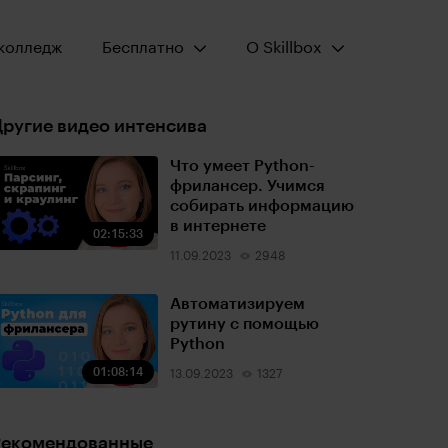
Открыть меню:
Открыть меню:
колледж
Бесплатно
О Skillbox
ругие видео интенсива
Что умеет Python-
фрилансер. Учимся
собирать информацию
в интернете
02:15:33
11.09.2023
2948
Автоматизируем
рутину с помощью
Python
01:08:14
13.09.2023
1327
Рекомендованные