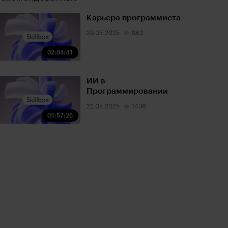
Карьера программиста
29.05.2025
962
02:04:41
ИИ в
Программировании
22.05.2025
1436
01:57:26