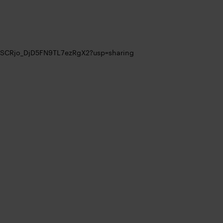
3KuSCRjo_DjD5FN9TL7ezRgX2?usp=sharing