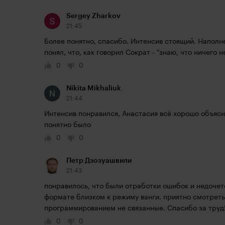
Sergey Zharkov
21:45
Более понятно, спасибо. Интенсив стоящий. Наполне
понял, что, как говорил Сократ - "знаю, что ничего н
0
0
Nikita Mikhaliuk
21:44
Интенсив понравился, Анастасия всё хорошо объясн
понятно было
0
0
Петр Дзозуашвили
21:43
понравилось, что были отработки ошибок и недочето
формате близком к режиму ванги. приятно смотреть
программированием не связанные. Спасибо за труд!
0
0