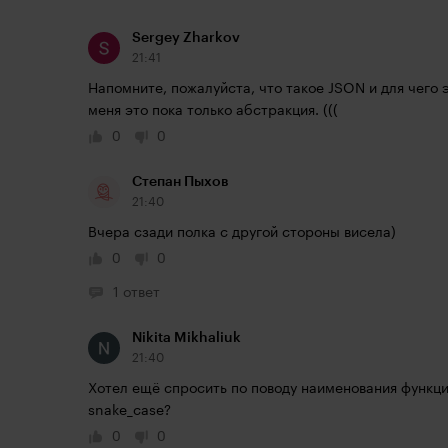
Sergey Zharkov
21:41
Напомните, пожалуйста, что такое JSON и для чего э
меня это пока только абстракция. (((
0
0
Степан Пыхов
21:40
Вчера сзади полка с другой стороны висела)
0
0
1 ответ
Nikita Mikhaliuk
21:40
Хотел ещё спросить по поводу наименования функций
snake_case?
0
0