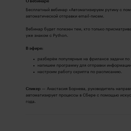
О вебинаре
Бесплатный вебинар «Автоматизируем рутину с пом
автоматической отправки email-писем.
Вебинар будет полезен тем, кто только присматрива
уже знаком с Python.
В эфире:
разберём популярные на фрилансе задачи по 
напишем программу для отправки информации 
настроим работу скрипта по расписанию.
Спикер
— Анастасия Борнева, руководитель направл
автоматизирует процессы в Сбере с помощью искус
года.