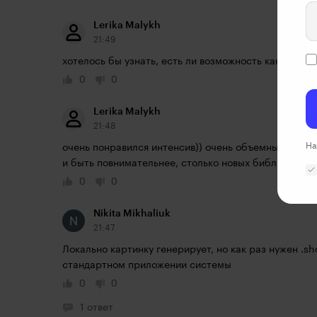
Lerika Malykh
21:49
хотелось бы узнать, есть ли возможность как-то ск
0
0
Lerika Malykh
21:48
На
очень понравился интенсив)) очень объемный, полезн
и быть повнимательнее, столько новых библиотек уз
0
0
Nikita Mikhaliuk
21:47
Локально картинку генерирует, но как раз нужен .sh
стандартном приложении системы
0
0
1 ответ