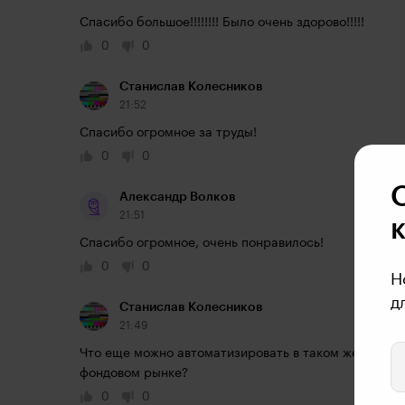
Спасибо большое!!!!!!!! Было очень здорово!!!!!
0
0
Станислав Колесников
21:52
Спасибо огромное за труды!
0
0
Александр Волков
21:51
Спасибо огромное, очень понравилось!
0
0
Н
д
Станислав Колесников
21:49
Что еще можно автоматизировать в таком же духе? 
фондовом рынке?
0
0