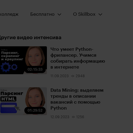
Открыть меню:
Открыть меню:
колледж
Бесплатно
О Skillbox
ругие видео интенсива
Что умеет Python-
фрилансер. Учимся
собирать информацию
в интернете
02:15:33
11.09.2023
2948
Data Mining: выделяем
тренды в описании
вакансий с помощью
Python
01:29:52
12.09.2023
1256