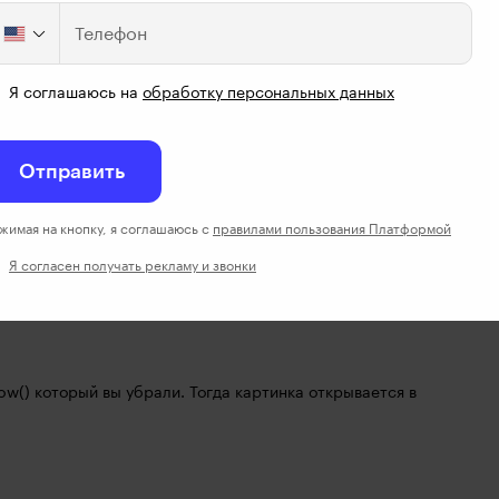
Телефон
Я соглашаюсь на
обработку персональных данных
ачать записи видео или только по ссылке можно смотреть?
Отправить
жимая на кнопку, я соглашаюсь с
правилами пользования Платформой
ый) для себя поняла, что много еще надо разбираться, ну 
нала)
Я согласен получать рекламу и звонки
ow() который вы убрали. Тогда картинка открывается в 