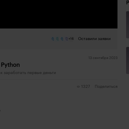
Оставили заявки
+16
13 сентября 2023
 Python
ак заработать первые деньги
1327
Поделиться
ю