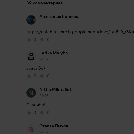
39 комментариев
Анастасия Борнева
https://colab.research.google.com/drive/1v1B-9_r
0
0
Lerika Malykh
21:59
спасибо)
0
0
Nikita Mikhaliuk
21:53
Спасибо!
0
0
Степан Пыхов
21:52