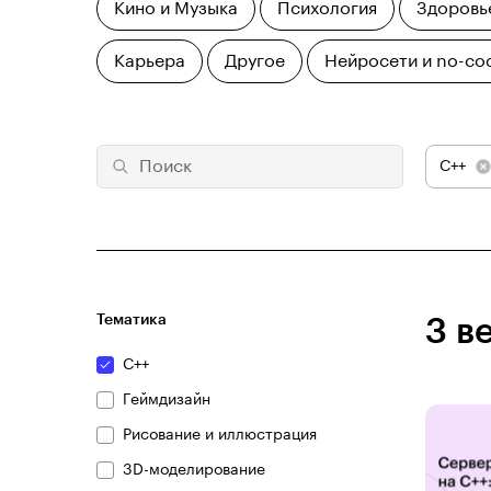
Кино и Музыка
Психология
Здоровь
Карьера
Другое
Нейросети и no-co
C++
Тематика
3 в
C++
Геймдизайн
Рисование и иллюстрация
3D-моделирование