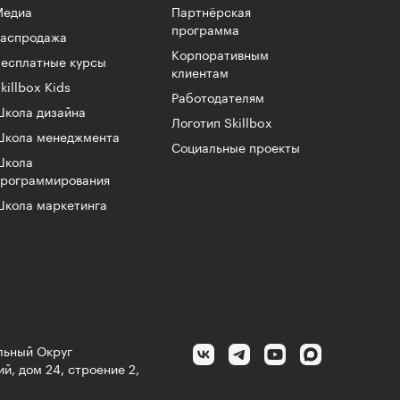
Медиа
Партнёрская
программа
Распродажа
Корпоративным
есплатные курсы
клиентам
killbox Kids
Работодателям
кола дизайна
Логотип Skillbox
Школа менеджмента
Социальные проекты
Школа
программирования
кола маркетинга
альный Округ
й, дом 24, строение 2,