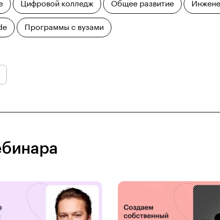
е
Цифровой колледж
Общее развитие
Инжене
de
Программы с вузами
ебинара