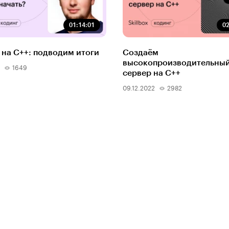
01:14:01
02
 на C++: подводим итоги
Создаём
высокопроизводительны
1649
сервер на C++
09.12.2022
2982