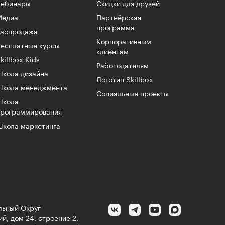
Вебинары
Скидки для друзей
Медиа
Партнёрская
программа
Распродажа
Корпоративным
есплатные курсы
клиентам
killbox Kids
Работодателям
кола дизайна
Логотип Skillbox
Школа менеджмента
Социальные проекты
Школа
программирования
кола маркетинга
альный Округ
й, дом 24, строение 2,