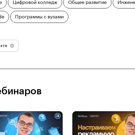
е
Цифровой колледж
Общее развитие
Инжене
de
Программы с вузами
акте
ебинаров