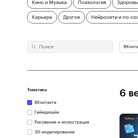
Кино и Музыка
Психология
Здоровь
Карьера
Другое
Нейросети и no-co
ВКонт
Тематика
6 в
ВКонтакте
Геймдизайн
Рисование и иллюстрация
3D-моделирование