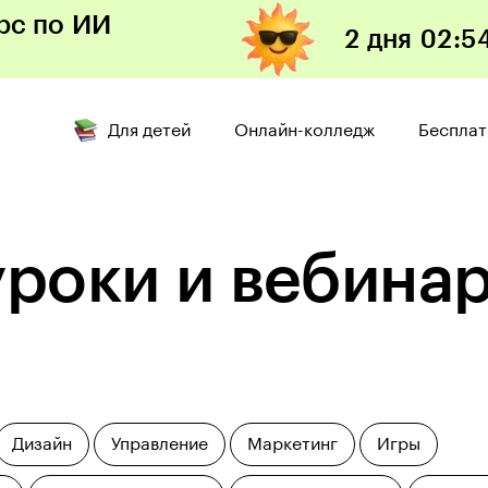
рс по ИИ
2 дня
02:5
Открыть
Для детей
Онлайн-колледж
Бесплат
уроки и вебина
Дизайн
Управление
Маркетинг
Игры