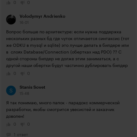
0
0
Volodymyr Andrienko
16:01
Вопрос больше по архитектуре: если нужна поддержка 
нескольких разных бд где чуток отличается синтаксис (тот 
же ODKU в mysql и sqlite) это лучше делать в билдере или 
в  слоях Database/Connection (обертках над PDO) ?? С 
одной стороны билдер не долже этим заниматься, а с 
другой наши обертки будут частично дублировать билдер
0
0
Stanis Sovet
15:48
Я так понимаю, много папок - парадокс коммерческой 
разработки, якобы смотрится увесистей и заказчик 
доволен!
0
0
1 ответ