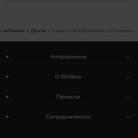
е вебинары
Другое
Создаем свой фреймворк для разработки приложений
Направления
О Skillbox
Проекты
Сотрудничество