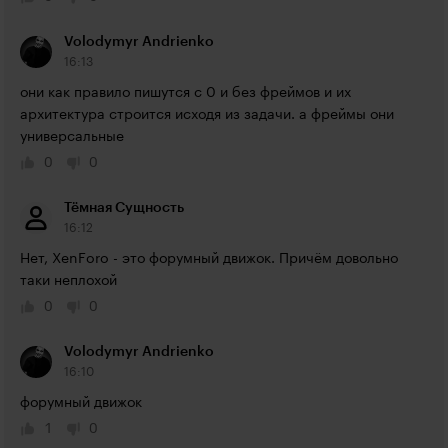
Volodymyr Andrienko
16:13
они как правило пишутся с 0 и без фреймов и их 
архитектура строится исходя из задачи. а фреймы они 
универсальные
0
0
Тёмная Сущность
16:12
Нет, XenForo - это форумный движок. Причём довольно 
таки неплохой
0
0
Volodymyr Andrienko
16:10
форумный движок
1
0