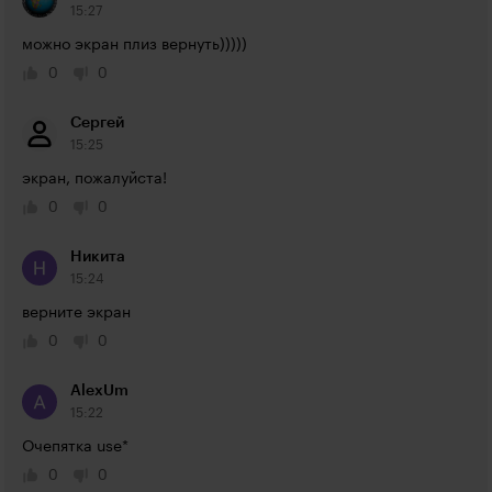
15:27
можно экран плиз вернуть)))))
0
0
Сергей
15:25
экран, пожалуйста!
0
0
Никита
15:24
верните экран
0
0
AlexUm
15:22
Очепятка use*
0
0