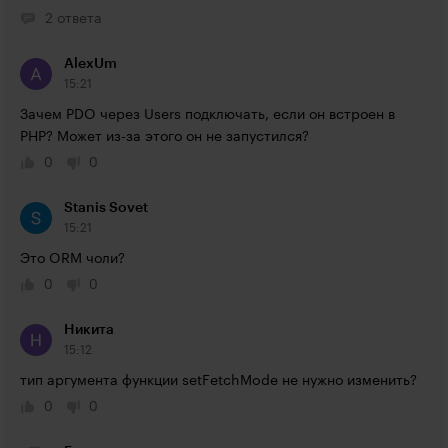
2 ответа
AlexUm
15:21
Зачем PDO через Users подключать, если он встроен в 
PHP? Может из-за этого он не запустился?
0
0
Stanis Sovet
15:21
Это ORM чоли?
0
0
Никита
15:12
тип аргумента функции setFetchMode не нужно изменить?
0
0