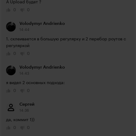
А Upload будет ?
0
0
Volodymyr Andrienko
14:44
1. склеивается в большую регулярку и 2 перебор роутов с 
регуляркой
0
0
Volodymyr Andrienko
14:43
я видел 2 основных подхода:
0
0
Сергей
14:36
да, коммит 1))
0
0