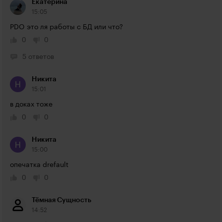
Екатерина
15:05
PDO это ля работы с БД или что?
0
0
5 ответов
Никита
15:01
в доках тоже
0
0
Никита
15:00
опечатка drefault
0
0
Тёмная Сущность
14:52