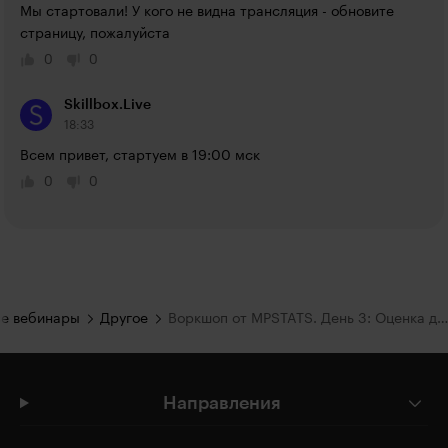
Мы стартовали! У кого не видна трансляция - обновите 
страницу, пожалуйста
0
0
Skillbox.Live
18:33
Всем привет, стартуем в 19:00 мск
0
0
е вебинары
Другое
Воркшоп от MPSTATS. День 3: Оценка динамики продвижения: метрики и показатели.
Направления