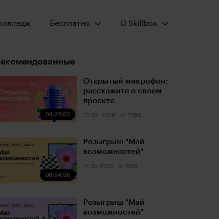
Открыть меню:
Открыть меню:
колледж
Бесплатно
О Skillbox
Рекомендованные
Открытый микрофон:
расскажите о своем
проекте
04:22:03
22.04.2026
2796
Розыгрыш "Май
возможностей"
21.05.2025
1801
00:54:58
Розыгрыш "Май
возможностей"