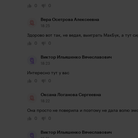
0
0
Вера Осетрова Алексеевна
18:25
Здорово вот так, не ведая, выиграть МакБук, а тут с
0
0
Виктор Ильяшенко Вячеславович
18:23
Интересно тут у вас
0
0
Оксана Логанова Сергеевна
18:22
Она просто не поверила и поэтому не дала волю эм
0
0
Виктор Ильяшенко Вячеславович