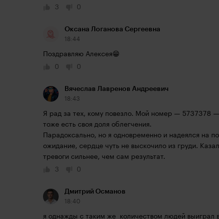
3
0
Оксана Логанова Сергеевна
18:44
Поздравляю Алексея😁
0
0
Вячеслав Лавренов Андреевич
18:43
Я рад за тех, кому повезло. Мой номер — 5737378 — 
тоже есть своя доля облегчения.

Парадоксально, но я одновременно и надеялся на поб
ожидание, сердце чуть не выскочило из груди. Каза
тревоги сильнее, чем сам результат.
3
0
Дмитрий Османов
18:40
я однажды с таким же  количеством людей выиграл в