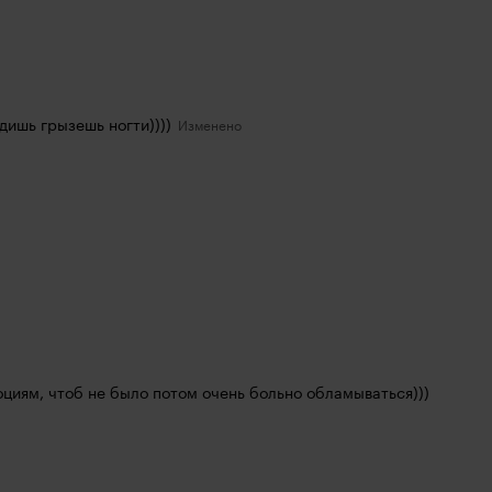
идишь грызешь ногти))))
оциям, чтоб не было потом очень больно обламываться)))