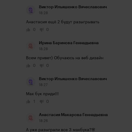
Виктор Ильяшенко Вячеславович
18:28
Анастасия ещё 2 будут разыгрывать
0
0
Ирина Баринова Геннадьевна
18:28
Всем привет) Обучаюсь на веб дизайн
0
0
Виктор Ильяшенко Вячеславович
18:27
Мак бук приди!!!
1
0
Анастасия Макарова Геннадьевна
18:26
А уже разыграли все 3 макбука?🌸