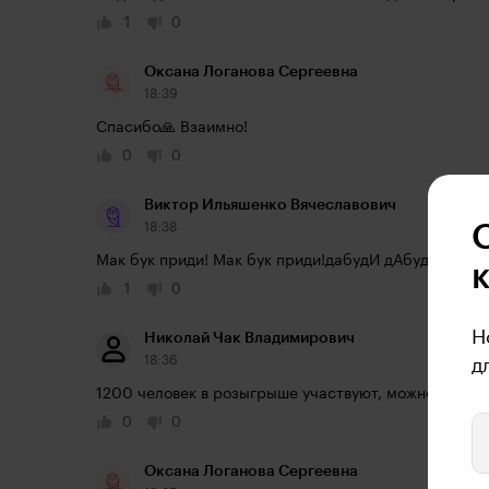
1
0
Оксана Логанова Сергеевна
18:39
Спасибо🙏 Взаимно!
0
0
Виктор Ильяшенко Вячеславович
18:38
Мак бук приди! Мак бук приди!дабудИ дАбуди!
1
0
Н
Николай Чак Владимирович
18:36
д
1200 человек в розыгрыше участвуют, можно инфар
0
0
Оксана Логанова Сергеевна