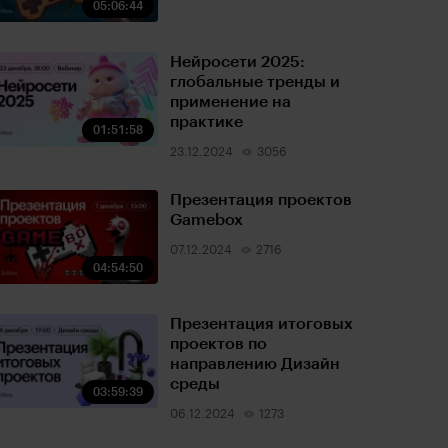
05:06:44
Нейросети 2025:
глобальные тренды и
применение на
практике
01:51:58
23.12.2024
3056
Презентация проектов
Gamebox
07.12.2024
2716
04:54:50
Презентация итоговых
проектов по
направлению Дизайн
среды
03:59:39
06.12.2024
1273