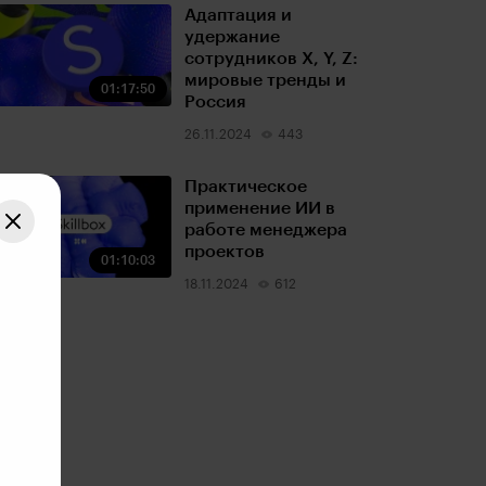
Адаптация и
удержание
сотрудников X, Y, Z:
мировые тренды и
01:17:50
Россия
26.11.2024
443
Практическое
применение ИИ в
работе менеджера
проектов
01:10:03
18.11.2024
612