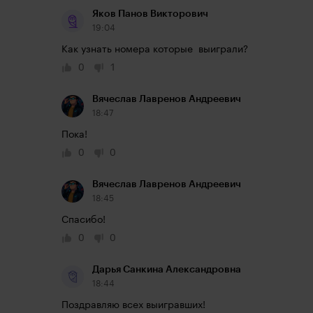
Яков Панов Викторович
19:04
Как узнать номера которые  выиграли?
0
1
Вячеслав Лавренов Андреевич
18:47
Пока!
0
0
Вячеслав Лавренов Андреевич
18:45
Спасибо!
0
0
Дарья Санкина Александровна
18:44
Поздравляю всех выигравших!