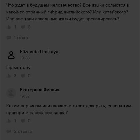
Что ждет в будущем человечество? Все языки сольются в 
какой-то странный гибрид английского? Или китайского? 
Или все-таки локальные языки будут превалировать?
1
0
1 ответ
Elizaveta Linskaya
19:33
Грамота.ру
3
0
Екатерина Ямских
19:32
Каким сервисам или словарям стоит доверять, если хотим 
проверить написание слова?
1
0
2 ответа