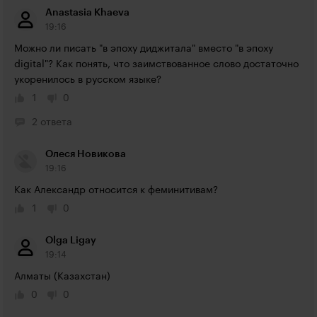
Anastasia Khaeva
19:16
Можно ли писать "в эпоху диджитала" вместо "в эпоху 
digital"? Как понять, что заимствованное слово достаточно 
укоренилось в русском языке?
1
0
2 ответа
Олеся Новикова
19:16
Как Александр относится к феминитивам?
1
0
Olga Ligay
19:14
Алматы (Казахстан)
0
0