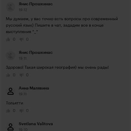
Янис Прошкинас
19:12
Мы думаем, у вас точно есть вопросы про современный 
русский язык) Пишите в чат, зададим все в конце 
выступления ^_^
0
0
Янис Прошкинас
19:11
Здорово! Такая широкая география) мы очень рады!
0
0
Анна Малявина
19:11
Тольятти
0
0
Svetlana Valitova
19:10