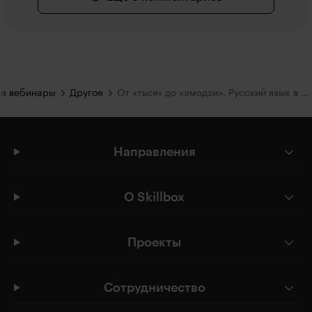
е вебинары
Другое
От «ться» до «эмодзи». Русский язык в эпоху digital
Направления
О Skillbox
Проекты
Сотрудничество