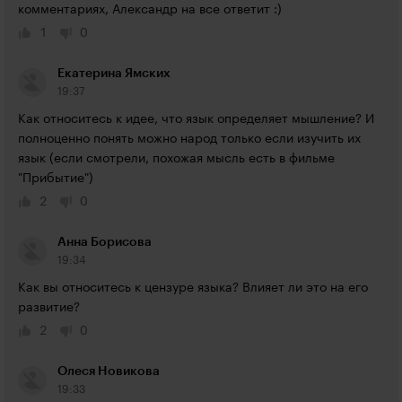
комментариях, Александр на все ответит :)
1
0
Екатерина Ямских
19:37
Как относитесь к идее, что язык определяет мышление? И 
полноценно понять можно народ только если изучить их 
язык (если смотрели, похожая мысль есть в фильме 
"Прибытие")
2
0
Анна Борисова
19:34
Как вы относитесь к цензуре языка? Влияет ли это на его 
развитие?
2
0
Олеся Новикова
19:33