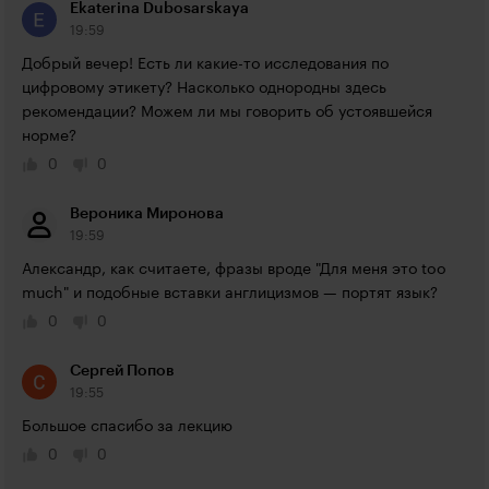
Ekaterina Dubosarskaya
19:59
Добрый вечер! Есть ли какие-то исследования по 
цифровому этикету? Насколько однородны здесь 
рекомендации? Можем ли мы говорить об устоявшейся 
норме?
0
0
Вероника Миронова
19:59
Александр, как считаете, фразы вроде "Для меня это too 
much" и подобные вставки англицизмов — портят язык?
0
0
Сергей Попов
19:55
Большое спасибо за лекцию
0
0