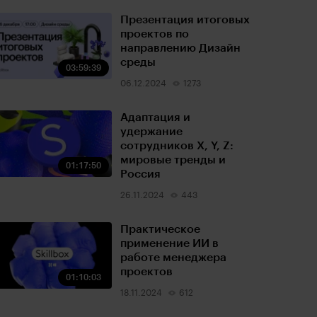
Презентация итоговых
проектов по
направлению Дизайн
среды
03:59:39
06.12.2024
1273
Адаптация и
удержание
сотрудников X, Y, Z:
мировые тренды и
01:17:50
Россия
26.11.2024
443
Практическое
применение ИИ в
работе менеджера
проектов
01:10:03
18.11.2024
612