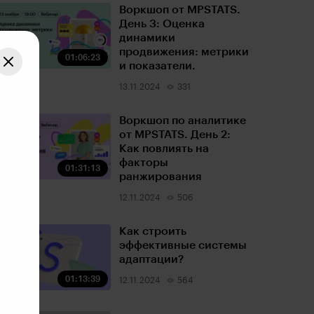
Воркшоп от MPSTATS.
День 3: Оценка
динамики
продвижения: метрики
01:06:23
и показатели.
13.11.2024
331
Воркшоп по аналитике
от MPSTATS. День 2:
Как повлиять на
факторы
01:31:13
ранжирования
12.11.2024
506
Как строить
эффективные системы
адаптации?
01:13:39
12.11.2024
564