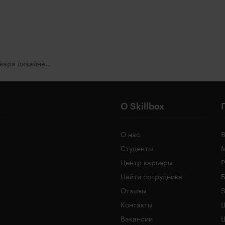
Воркшоп по карточкам товара дизайнеров инфографики
О Skillbox
О нас
Студенты
Центр карьеры
Найти сотрудника
Б
Отзывы
S
Контакты
Ш
Вакансии