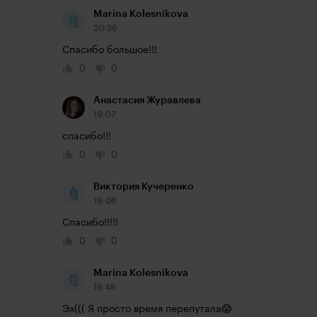
Marina Kolesnikova
20:36
Спасибо большое!!!
0
0
Анастасия Журавлева
19:07
спасибо!!!
0
0
Виктория Кучеренко
19:06
Спасибо!!!!!
0
0
Marina Kolesnikova
18:48
Эх((( Я просто время перепутала😱