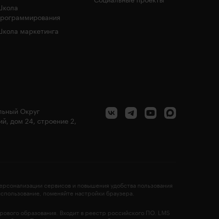
Социальные проекты
Школа
программирования
кола маркетинга
альный Округ
й, дом 24, строение 2,
персонализации сервисов и повышения удобства пользования
 использование, поменяйте настройки браузера.
фрового образования. Входит в реестр российского ПО. LMS