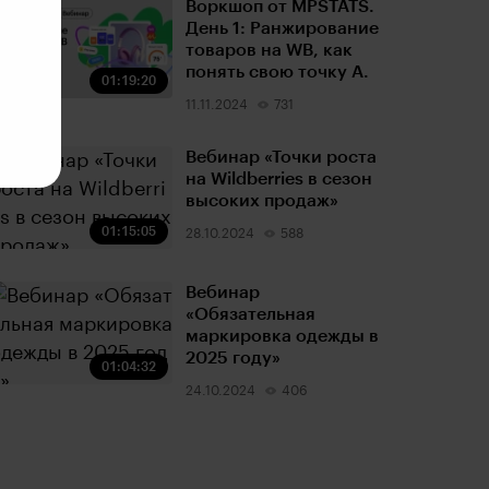
Воркшоп от MPSTATS.
День 1: Ранжирование
товаров на WB, как
понять свою точку А.
01:19:20
11.11.2024
731
Вебинар «Точки роста
на Wildberries в сезон
высоких продаж»
01:15:05
28.10.2024
588
Вебинар
«Обязательная
маркировка одежды в
2025 году»
01:04:32
24.10.2024
406