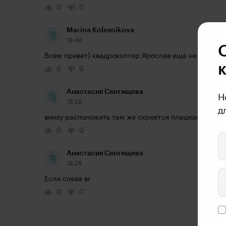
0
0
Marina Kolesnikova
18:46
Всем привет) квадрокоптер Ярослав ещё не разбир
0
0
Анастасия Сентищева
Н
18:26
д
внизу расположить там же скроется плашками вб са
0
0
Анастасия Сентищева
18:26
Если слева вг
0
0