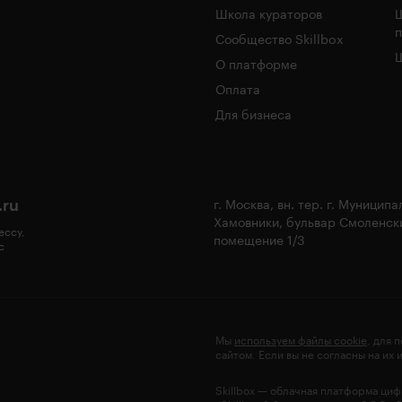
Школа кураторов
Сообщество Skillbox
Ш
О платформе
Оплата
Для бизнеса
.ru
г. Москва, вн. тер. г. Муницип
Хамовники, бульвар Смоленски
ессу,
помещение 1/3
с
Мы
используем файлы cookie
, для 
сайтом. Если вы не согласны на их
Skillbox — облачная платформа ци