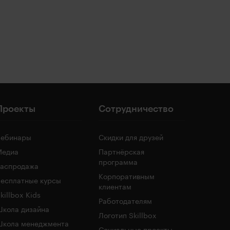
Проекты
Сотрудничество
Вебинары
Скидки для друзей
Медиа
Партнёрская
программа
Распродажа
Корпоративным
есплатные курсы
клиентам
killbox Kids
Работодателям
кола дизайна
Логотип Skillbox
Школа менеджмента