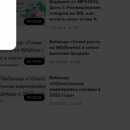
Воркшоп от MPSTATS.
День 1: Ранжирование
товаров на WB, как
понять свою точку А.
01:19:20
11.11.2024
731
Вебинар «Точки роста
на Wildberries в сезон
высоких продаж»
01:15:05
28.10.2024
588
Вебинар
«Обязательная
маркировка одежды в
2025 году»
01:04:32
24.10.2024
406