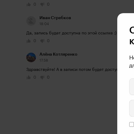
0
0
Иван Стребков
18:04
Да, запись будет доступна по этой ссылке :)
0
0
Алёна Котляренко
Н
17:58
д
Здравствуйте! А в записи потом будет доступно?
0
0