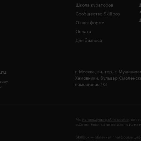
Школа кураторов
Сообщество Skillbox
Ш
О платформе
Оплата
Для бизнеса
.ru
г. Москва, вн. тер. г. Муницип
Хамовники, бульвар Смоленски
ессу,
помещение 1/3
с
Мы
используем файлы cookie
, для 
сайтом. Если вы не согласны на их
Skillbox — облачная платформа ци