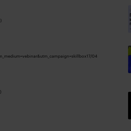
)
r&utm_medium=vebinar&utm_campaign=skillbox17/04
)