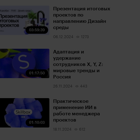
Презентация итоговых
проектов по
направлению Дизайн
среды
03:59:39
06.12.2024
1273
Адаптация и
удержание
сотрудников X, Y, Z:
мировые тренды и
01:17:50
Россия
26.11.2024
443
Практическое
применение ИИ в
работе менеджера
проектов
01:10:03
18.11.2024
612