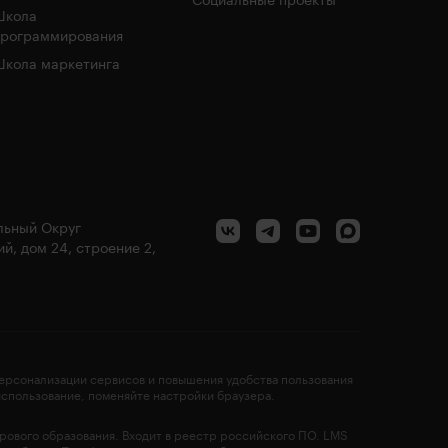
Социальные проекты
Школа
программирования
кола маркетинга
альный Округ
й, дом 24, строение 2,
персонализации сервисов и повышения удобства пользования
 использование, поменяйте настройки браузера.
фрового образования. Входит в реестр российского ПО. LMS