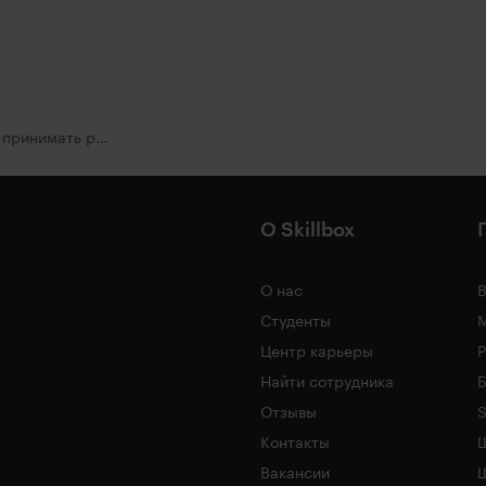
Управленческий учёт: как принимать решения на основе данных
О Skillbox
О нас
Студенты
Центр карьеры
Найти сотрудника
Б
Отзывы
S
Контакты
Ш
Вакансии