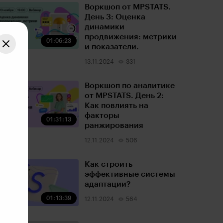
Воркшоп от MPSTATS.
День 3: Оценка
динамики
продвижения: метрики
01:06:23
и показатели.
13.11.2024
331
Воркшоп по аналитике
от MPSTATS. День 2:
Как повлиять на
факторы
01:31:13
ранжирования
12.11.2024
506
Как строить
эффективные системы
адаптации?
01:13:39
12.11.2024
564