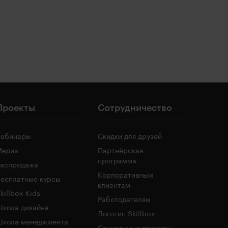
Проекты
Сотрудничество
Вебинары
Скидки для друзей
Медиа
Партнёрская
программа
Распродажа
Корпоративным
есплатные курсы
клиентам
killbox Kids
Работодателям
кола дизайна
Логотип Skillbox
Школа менеджмента