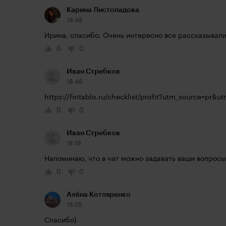
Карина Листопадова
18:48
Ирина, спасибо. Очень интересно все рассказывали
0
0
Иван Стребков
18:46
https://fintablo.ru/checklist/profit?utm_source=p
0
0
Иван Стребков
18:19
Напоминаю, что в чат можно задавать ваши вопросы
0
0
Алёна Котляренко
18:05
Спасибо)