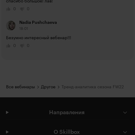
спасибо большое! лав!
0
0
Nadia Pushchaeva
18:01
Безумно интересный вебенар!!!
0
0
Все вебинары
Другое
Тренд-аналитика сезона FW22
Направления
О Skillbox