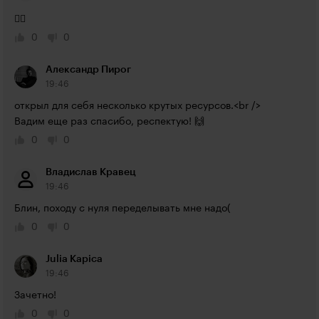
👍🏻
0
0
Александр Пирог
19:46
открыл для себя несколько крутых ресурсов.<br />

Вадим еще раз спасибо, респектую! 🙌
0
0
Владислав Кравец
19:46
Блин, походу с нуля переделывать мне надо(
0
0
Julia Kapica
19:46
Зачетно!
0
0