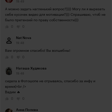
19:49
А можно задать нагленький вопрос?)))) Могу ли я вырезать 
себе кусочек видео для мотивации?))) Спрашиваю, чтоб не 
было претензий по праву собственности)))
0
0
Nat Nova
19:48
Вам огромное спасибо! Вы волшебны!
0
0
Наташа Худякова
19:48
сидела в Фотошопе не отрываясь, спасибо за инфу и 
время)<br />

Вадим 🔥
0
0
Анна Полева