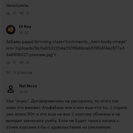
Умпалумпы
0
0
Di Key
19:32
Забавы ради)<br><img class="comments__item-body-image" 
src="/uploads/5c/bd/331204a3109b6bceb51904f4ac577a3
3a66f8027-preview.jpg">
0
0
5 ответов
Nat Nova
19:31
Уже "учусь". Договаривались на рассрочку, по итогу (не 
знаю кто виноват АльфаБанк или я или еще кто-то...) отдала 
уже около 90т и это еще не все :( поэтому обижена и не 
выходит закончить учебу. Если не будет такого косяка с 
этими курсами я бы с удовольствием на рекламную 