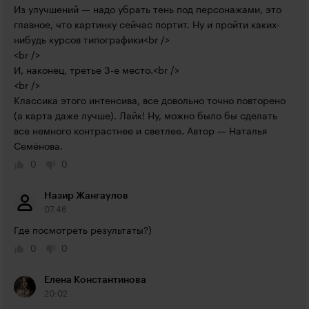
Из улучшений — надо убрать тень под персонажами, это 
главное, что картинку сейчас портит. Ну и пройти каких-
нибудь курсов типографики<br />

<br />

И, наконец, третье 3-е место.<br />

<br />

Классика этого интенсива, все довольно точно повторено 
(а карта даже лучше). Лайк! Ну, можно было бы сделать 
все немного контрастнее и светлее. Автор — Наталья 
Семёнова.
0
0
Назир Жангаулов
07:46
Где посмотреть результаты?)
0
0
Елена Константинова
20:02