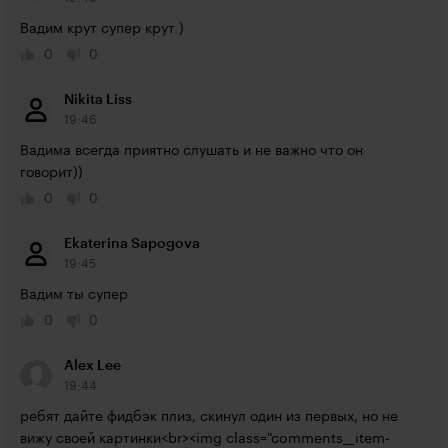
Вадим крут супер крут )
0
0
Nikita Liss
19:46
Вадима всегда приятно слушать и не важно что он 
говорит))
0
0
Ekaterina Sapogova
19:45
Вадим ты супер
0
0
Alex Lee
19:44
ребят дайте фидбэк плиз, скинул один из первых, но не 
вижу своей картинки<br><img class="comments__item-