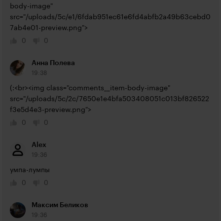
body-image" 
src="/uploads/5c/e1/6fdab951ec61e6fd4abfb2a49b63cebd0
7ab4e01-preview.png">
0
0
Анна Полева
19:38
(:<br><img class="comments__item-body-image" 
src="/uploads/5c/2c/7650e1e4bfa503408051c013bf826522
f3e5d4e3-preview.png">
0
0
Alex
19:36
умпа-лумпы
0
0
Максим Беликов
19:36