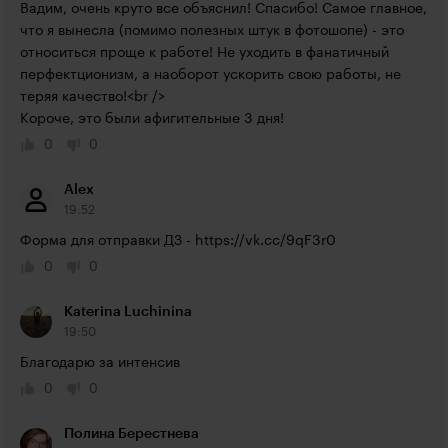
Вадим, очень круто все объяснил! Спасибо! Самое главное, 
что я вынесла (помимо полезных штук в фотошопе) - это 
относиться проще к работе! Не уходить в фанатичный 
перфектционизм, а наоборот ускорить свою работы, не 
теряя качество!<br />

Короче, это были афигительные 3 дня!
0
0
Alex
19:52
Форма для отправки ДЗ - 
https://vk.cc/9qF3r0
0
0
Katerina Luchinina
19:50
Благодарю за интенсив
0
0
Полина Берестнева