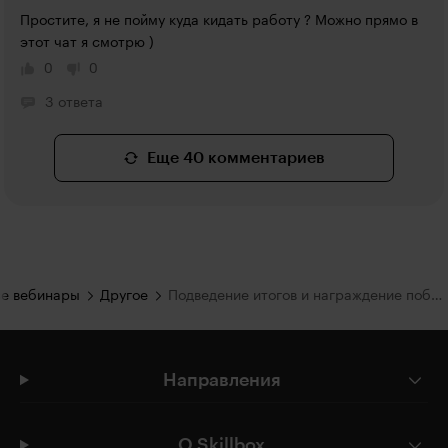
Простите, я не пойму куда кидать работу ? Можно прямо в 
этот чат я смотрю )
0
0
3 ответа
Еще 40 комментариев
е вебинары
Другое
Подведение итогов и награждение победителей
Направления
О Skillbox