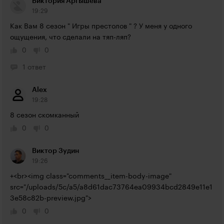
Виктория Аргышева
19:29
Как Вам 8 сезон " Игры престолов " ? У меня у одного 
ощущения, что сделали на тяп-ляп?
0
0
1 ответ
Alex
19:28
8 сезон скомканный
0
0
Виктор Зудин
19:26
+<br><img class="comments__item-body-image" 
src="/uploads/5c/a5/a8d61dac73764ea09934bcd2849e11e1
3e58c82b-preview.jpg">
0
0