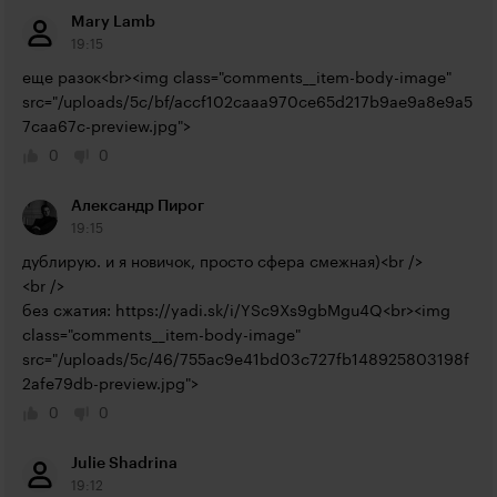
Mary Lamb
19:15
еще разок<br><img class="comments__item-body-image" 
src="/uploads/5c/bf/accf102caaa970ce65d217b9ae9a8e9a5
7caa67c-preview.jpg">
0
0
Александр Пирог
19:15
дублирую. и я новичок, просто сфера смежная)<br />

<br />

без сжатия: 
https://yadi.sk/i/YSc9Xs9gbMgu4Q<br><img
class="comments__item-body-image" 
src="/uploads/5c/46/755ac9e41bd03c727fb148925803198f
2afe79db-preview.jpg">
0
0
Julie Shadrina
19:12