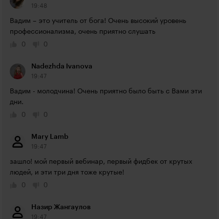
19:48
Вадим – это учитель от бога! Очень высокий уровень 
профессионализма, очень приятно слушать
0
0
Nadezhda Ivanova
19:47
Вадим - молодчина! Очень приятно было быть с Вами эти 
дни.
0
0
Mary Lamb
19:47
зашло! мой первый вебинар, первый фидбек от крутых 
людей, и эти три дня тоже крутые!
0
0
Назир Жангаулов
19:47