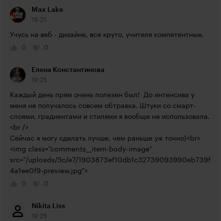
Max Lake
19:25
Учусь на веб - дизайне, все круто, учителя компетентные.
0
0
Елена Константинова
19:25
Каждый день прям очень полезен был!  До интенсива у 
меня не получалось совсем обтравка. Штуки со смарт-
слоями, градиентами и стилями я вообще не использовала.
<br />

Сейчас я могу сделать лучше, чем раньше уж точно)<br>
<img class="comments__item-body-image" 
src="/uploads/5c/e7/1903873ef10db1c32739093990eb739f
4a1ee0f9-preview.jpg">
0
0
Nikita Liss
19:25