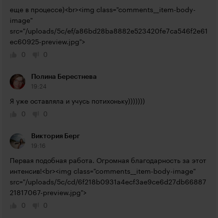
еще в процессе)<br><img class="comments__item-body-
image" 
src="/uploads/5c/ef/a86bd28ba8882e523420fe7ca546f2e61
ec60925-preview.jpg">
0
0
Полина Берестнева
19:24
Я уже оставляла и учусь потихоньку)))))))
0
0
Виктория Берг
19:16
Первая подобная работа. Огромная благодарность за этот 
интенсив!<br><img class="comments__item-body-image" 
src="/uploads/5c/cd/6f218b0931a4ecf3ae9ce6d27db66887
21817067-preview.jpg">
0
0