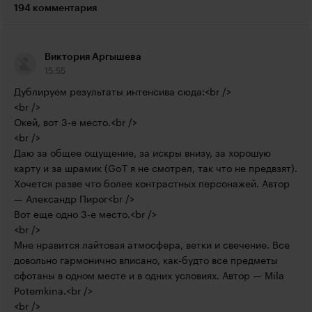
194 комментария
Виктория Аргышева
15:55
Дублируем результаты интенсива сюда:<br />

<br />

Окей, вот 3-е место.<br />

<br />

Даю за общее ощущение, за искры внизу, за хорошую 
карту и за шрамик (GoT я не смотрел, так что не предвзят). 
Хочется разве что более контрастных персонажей. Автор 
— Александр Пирог<br />

Вот еще одно 3-е место.<br />

<br />

Мне нравится лайтовая атмосфера, ветки и свечение. Все 
довольно гармонично вписано, как-будто все предметы 
сфотаны в одном месте и в одних условиях. Автор — Mila 
Potemkina.<br />

<br />
