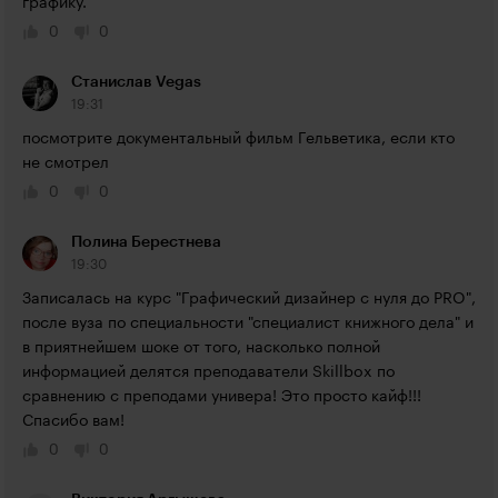
графику.
0
0
Станислав Vegas
19:31
посмотрите документальный фильм Гельветика, если кто 
не смотрел
0
0
Полина Берестнева
19:30
Записалась на курс "Графический дизайнер с нуля до PRO", 
после вуза по специальности "специалист книжного дела" и 
в приятнейшем шоке от того, насколько полной 
информацией делятся преподаватели Skillbox по 
сравнению с преподами универа! Это просто кайф!!! 
Спасибо вам!
0
0