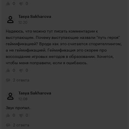
0
0
Tasya Sakharova
12:20
Надеюсь, что можно тут писать комментарии к 
выступающим. Почему выступающие назвали "путь героя" 
геймификацией? Вроде как это считается сторителлингом, 
а не геймификацией. Геймификация это скорее про 
воссоздание игровых методов в образовании. Хочется, 
чтобы меня поправили, если я ошибаюсь.
0
0
2 ответа
Tasya Sakharova
12:08
Звук пропал.
0
0
2 ответа