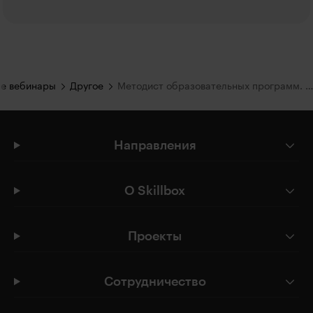
е вебинары
Другое
Методист образовательных программ. Презентация проектов
Направления
О Skillbox
Проекты
Сотрудничество