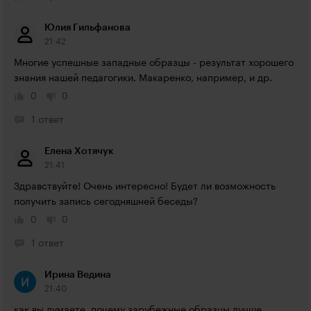
Юлия Гильфанова
21:42
Многие успешные западные образцы - результат хорошего 
знания нашей педагогики. Макаренко, например, и др.
0
0
1 ответ
Елена Хотячук
21:41
Здравствуйте! Очень интересно! Будет ли возможность 
получить запись сегодняшней беседы?
0
0
1 ответ
Ирина Ведина
21:40
как вы думаете, почему зарубежные образцы лучше 