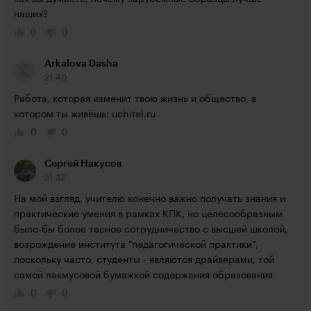
наших?
0
0
Arkalova Dasha
21:40
Работа, которая изменит твою жизнь и общество, в 
котором ты живёшь: uchitel.ru
0
0
Сергей Накусов
21:32
На мой взгляд, учителю конечно важно получать знания и 
практические умения в рамках КПК, но целесообразным 
было-бы более тесное сотрудничество с высшей школой, 
возрождение института "педагогической практики", 
поскольку часто, студенты - являются драйверами, той 
самой лакмусовой бумажкой содержания образования
0
0