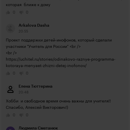
которая  ближе к дому
0
0
Arkalova Dasha
20:55
Проект поддержки детей-инофонов, который сделали 
участники "Учитель для России" <br />

https://uchitel.ru/stories/odinakovo-raznye-programma-
kotoraya-menyaet-zhizni-detej-inofonov/
0
0
Елена Тюттерина
20:48
Хобби  и свободное время очень важны для учителя!! 
Спасибо, Алексей Викторович!)
0
0
Людмила Сметанюк