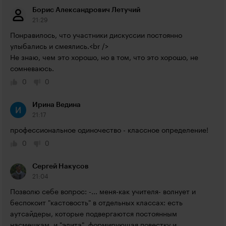
Борис Александрович Летучий
21:29
Понравилось, что участники дискуссии постоянно 
улыбались и смеялись.<br />

Не знаю, чем это хорошо, но в том, что это хорошо, не 
сомневаюсь.
0
0
Ирина Ведина
21:17
профессиональное одиночество - классное определение!
0
0
Сергей Накусов
21:04
Позволю себе вопрос: -... меня-как учителя- волнует и 
беспокоит "кастовость" в отдельных классах: есть 
аутсайдеры, которые подвергаются постоянным  
насмешкам, и "элита", формирующая повестку и 