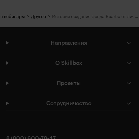
е вебинары
Другое
История создания фонда Ruarts: от личной коллекции к институции
Направления
О Skillbox
Проекты
Сотрудничество
8 (800) 600-78-47