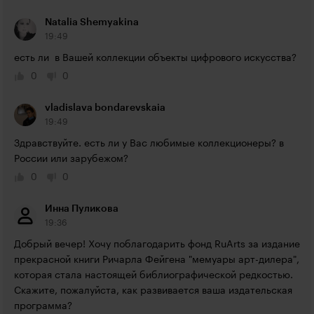
Natalia Shemyakina
19:49
есть ли  в Вашей коллекции объекты цифрового искусства?
0
0
vladislava bondarevskaia
19:49
Здравствуйте. есть ли у Вас любимые коллекционеры? в 
России или зарубежом? 
0
0
Инна Пуликова
19:36
Добрый вечер! Хочу поблагодарить фонд RuArts за издание 
прекрасной книги Ричарла Фейгена "мемуары арт-дилера", 
которая стала настоящей библиографической редкостью. 
Скажите, пожалуйста, как развивается ваша издательская 
программа?