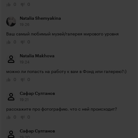
0
0
Natalia Shemyakina
19:26
Ваш самый любимый музей/галерея мирового уровня
0
0
Natalia Makhova
19:24
можно ли попасть на работу к вам в Фонд или галерею?:)
0
0
Сафар Султанов
19:21
расскажите про фотографию. что с ней происходит?
0
0
Сафар Султанов
19:20