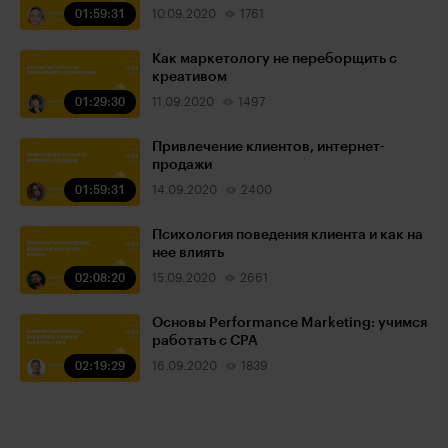
01:59:31
10.09.2020
1761
Как маркетологу не переборщить с
креативом
01:29:30
11.09.2020
1497
Привлечение клиентов, интернет-
продажи
01:59:31
14.09.2020
2400
Психология поведения клиента и как на
нее влиять
02:08:20
15.09.2020
2661
Основы Performance Marketing: учимся
работать с CPA
02:19:29
16.09.2020
1839