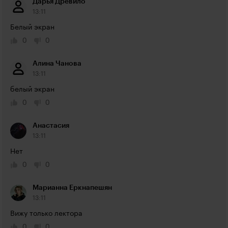
Дарья Древило
13:11
Белый экран
0
0
Алина Чанова
13:11
белый экран
0
0
Анастасия
13:11
Нет
0
0
Марианна Еркнапешян
13:11
Вижу только лектора 
0
0