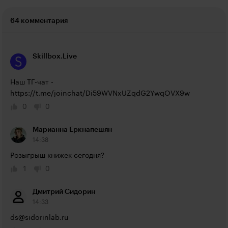
64 комментария
Skillbox.Live
Наш ТГ-чат - 
https://t.me/joinchat/Di59WVNxUZqdG2YwqOVX9w
0
0
Марианна Еркнапешян
14:38
Розыгрыш книжек сегодня?
1
0
Дмитрий Сидорин
14:33
ds@sidorinlab.ru