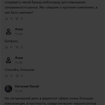
создавать некий бренд-амбасадор для повышения 
узнаваемости рынка. Мы говорим о крупным компаниях, а 
как быть мелким?
0
0
Анна
13:48
битфокс
0
0
Анна
13:48
Спасибо, большое
0
0
Наталия Лисай
13:44
На сегодняшний день в диджитал сфере очень большая 
конкуренция, в частности, среди интернет-маркетологов. 