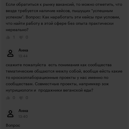
Если обратиться к рынку вакансий, то можно отметить, что 
везде требуется наличие кейсов, пышущих "успешным 
успехом". Вопрос: Как наработать эти кейсы при условии, 
что найти работу в этой сфере без опыта практически 
нереально?
1
0
Анна
13:44
скажите пожалуйста  есть понимания как сообщества 
тематические общаются межлу собой, вообще ейсть какие 
то кросколлаборационные проекты у нас именно по 
сообществам. Совместные проекты, напримкер зож 
нутрициологи и  продажники веганской еды?
0
0
Анна
13:40
Вопрос