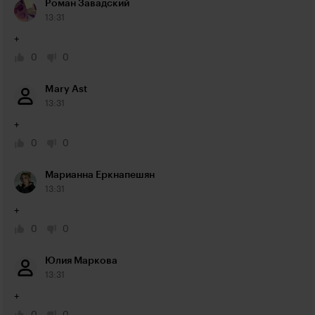
Роман Завадский
13:31
+
0
0
Mary Ast
13:31
+
0
0
Марианна Еркнапешян
13:31
+
0
0
Юлия Маркова
13:31
+