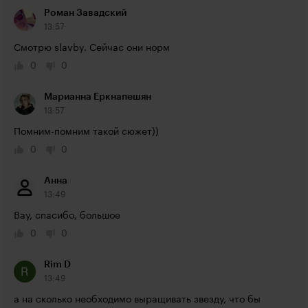
Роман Завадский
13:57
Смотрю slavby. Сейчас они норм
0
0
Марианна Еркнапешян
13:57
Помним-помним такой сюжет))
0
0
Анна
13:49
Вау, спасибо, большое
0
0
Rim D
13:49
а на сколько необходимо выращивать звезду, что бы 