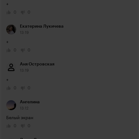
+
0
0
Екатерина Лукичева
13:19
+
0
0
Аня Островская
13:19
+
0
0
Ангелина
13:12
Белый экран
0
0