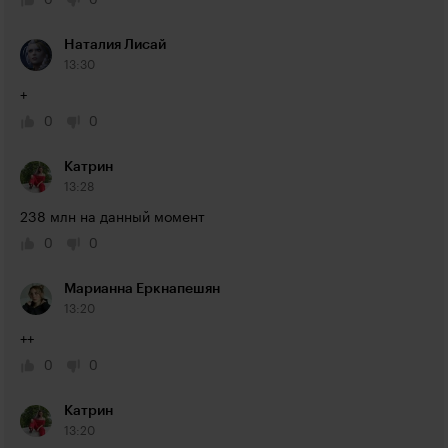
0
0
Наталия Лисай
13:30
+
0
0
Катрин
13:28
238 млн на данный момент
0
0
Марианна Еркнапешян
13:20
++
0
0
Катрин
13:20