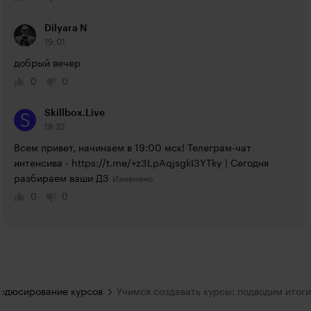
Dilyara N
19:01
добрый вечер
0
0
Skillbox.Live
18:32
Всем привет, начинаем в 19:00 мск! Телеграм-чат 
интенсива - 
https://t.me/+z3LpAqjsgkI3YTky
 | Сегодня 
разбираем ваши ДЗ
0
0
одюсирование курсов
Учимся создавать курсы: подводим итоги