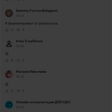
Sammy Fornurdislagson
19:24
Я формулировал от результата
0
0
Irina Trushkova
19:02
😉
0
0
Натали Николина
19:02
👏
0
0
Онлайн-консультации ДПО ЦБС
19:02