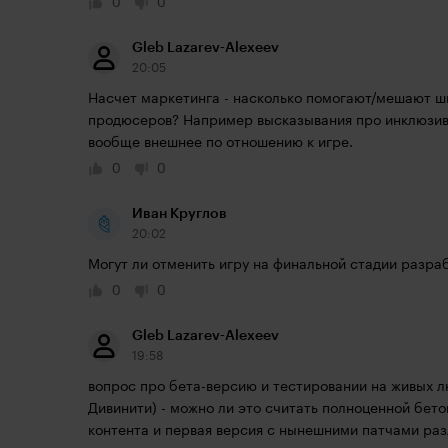
0
0
Gleb Lazarev-Alexeev
20:05
Насчет маркетинга - насколько помогают/мешают ш
продюсеров? Например высказывания про инклюзивнос
вообще внешнее по отношению к игре.
0
0
Иван Круглов
20:02
Могут ли отменить игру на финальной стадии разра
0
0
Gleb Lazarev-Alexeev
19:58
вопрос про бета-версию и тестировании на живых лю
Дивинити) - можно ли это считать полноценной бето
контента и первая версия с нынешними патчами ра