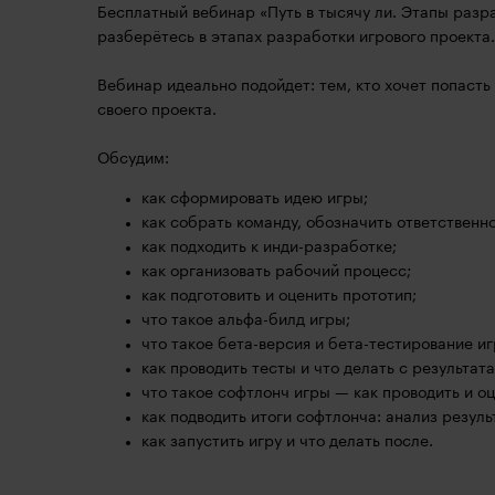
Бесплатный вебинар «Путь в тысячу ли. Этапы разра
разберётесь в этапах разработки игрового проекта.
Вебинар идеально подойдет: тем, кто хочет попасть
своего проекта.
Обсудим:
как сформировать идею игры;
как собрать команду, обозначить ответственно
как подходить к инди-разработке;
как организовать рабочий процесс;
как подготовить и оценить прототип;
что такое альфа-билд игры;
что такое бета-версия и бета-тестирование и
как проводить тесты и что делать с результат
что такое софтлонч игры — как проводить и оц
как подводить итоги софтлонча: анализ резуль
как запустить игру и что делать после.