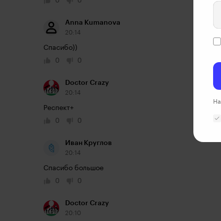
0
0
Anna Kumanova
20:14
Спасибо))
0
0
Doctor Crazy
20:14
На
Респект+
0
0
Иван Круглов
20:14
Спасибо большое
0
0
Doctor Crazy
20:10