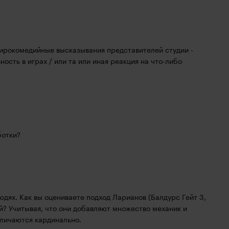
ирокомедийные высказывания представителей студии - 
ть в играх / или та или иная реакция на что-либо 
ботки?
дях. Как вы оцениваете подход Ларианов (Балдурс Гейт 3, 
й? Учитывая, что они добавляют множество механик и 
зличаются кардинально.