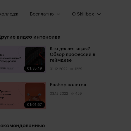
Открыть меню:
Открыть меню:
колледж
Бесплатно
О Skillbox
ругие видео интенсива
Кто делает игры?
Обзор профессий в
геймдеве
01:35:19
01.12.2022
1229
Разбор полётов
03.12.2022
459
01:01:57
Рекомендованные