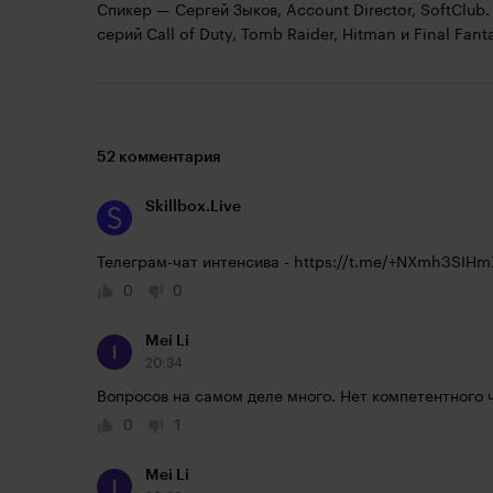
Спикер — Сергей Зыков, Account Director, SoftClub
серий Call of Duty, Tomb Raider, Hitman и Final Fant
52 комментария
Skillbox.Live
Телеграм-чат интенсива - 
https://t.me/+NXmh3SIH
0
0
Mei Li
20:34
Вопросов на самом деле много. Нет компетентного 
0
1
Mei Li