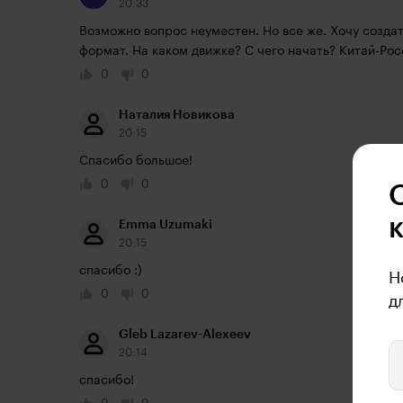
20:33
Возможно вопрос неуместен. Но все же. Хочу создат
формат. На каком движке? С чего начать? Китай-Рос
0
0
Наталия Новикова
20:15
Спасибо большое!
0
0
Emma Uzumaki
20:15
спасибо :)
Н
0
0
д
Gleb Lazarev-Alexeev
20:14
спасибо!