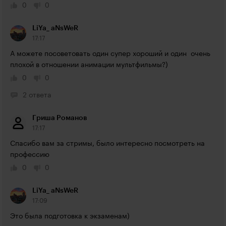
0
0
LiYa_ aNsWeR
17:17
А можете посоветовать один супер хороший и один  очень 
плохой в отношении анимации мультфильмы?)
0
0
2 ответа
Гриша Романов
17:17
Спасибо вам за стримы, было интересно посмотреть на 
профессию
0
0
LiYa_ aNsWeR
17:09
Это была подготовка к экзаменам)