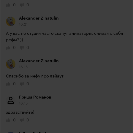
0
0
Alexander Zinatulin
16:21
А у вас по студии часто скачут аниматоры, снимая с себя 
рефы? ))
0
0
Alexander Zinatulin
16:15
Спасибо за инфу про лэйаут
0
0
Гриша Романов
16:15
здравствуйте)
0
0