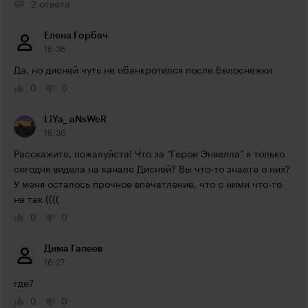
2 ответа
Елена Горбач
16:36
Да, но дисней чуть не обанкротился после Белоснежки
0
0
LiYa_ aNsWeR
16:30
Расскажите, пожалуйста! Что за "Герои Энвелла" я только 
сегодня видела на канале Дисней? Вы что-то знаете о них? 
У меня осталось прочное впечатление, что с ними что-то 
не так ((((
0
0
Дима Гапеев
16:27
где?
0
0