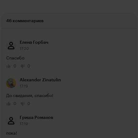
46 комментариев
Елена Горбач
17:20
Спасибо
0
0
Alexander Zinatulin
17:19
До свидания, спасибо!
0
0
Гриша Романов
17:19
пока!