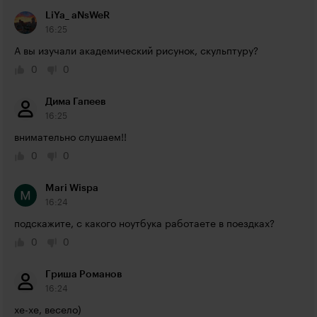
LiYa_ aNsWeR
16:25
А вы изучали академический рисунок, скульптуру?
0
0
Дима Гапеев
16:25
внимательно слушаем!!
0
0
Mari Wispa
16:24
подскажите, с какого ноутбука работаете в поездках? 
0
0
Гриша Романов
16:24
хе-хе, весело)