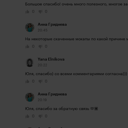
Большое спасибо! очень много полезного, многое з
0
0
Анна Гриднева
20:45
На некоторые скаченные мокапы по какой причине м
0
0
Yana Elnikova
20:22
Юля, спасибо) со всеми комментариями согласна)))
0
0
Анна Гриднева
20:19
Юля, спасибо за обратную связь 🫶🏽
0
0