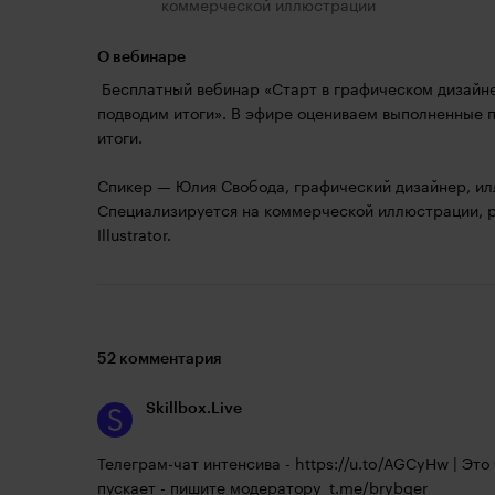
коммерческой иллюстрации
О вебинаре
Бесплатный вебинар «Старт в графическом дизайне
подводим итоги». В эфире оцениваем выполненные п
итоги.
Спикер — Юлия Свобода, графический дизайнер, иллю
Специализируется на коммерческой иллюстрации, ра
Illustrator.
52 комментария
Skillbox.Live
Телеграм-чат интенсива - 
https://u.to/AGCyHw
 | Это
пускает - пишите модератору  
t.me/brybger