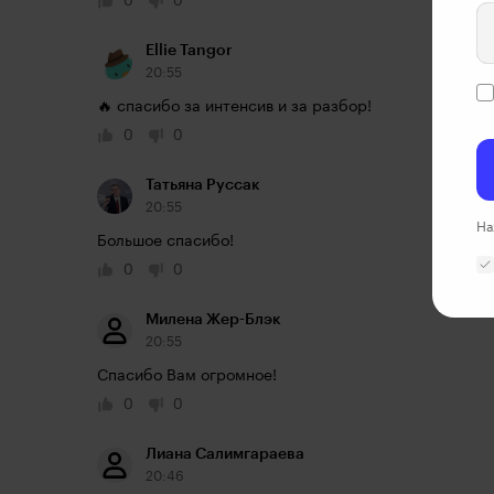
0
0
Ellie Tangor
20:55
🔥 спасибо за интенсив и за разбор!
0
0
Татьяна Руссак
20:55
На
Большое спасибо!
0
0
Милена Жер-Блэк
20:55
Спасибо Вам огромное!
0
0
Лиана Салимгараева
20:46