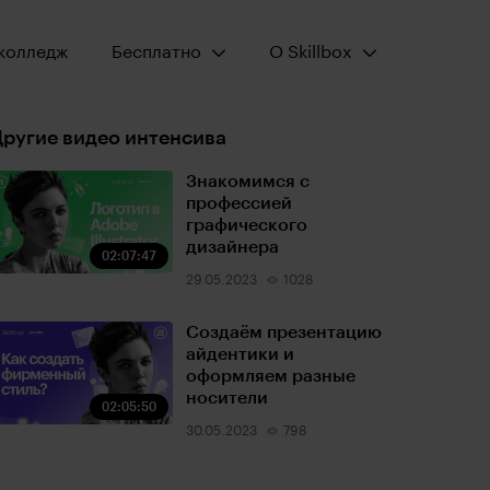
Открыть меню:
Открыть меню:
колледж
Бесплатно
О Skillbox
ругие видео интенсива
Знакомимся с
профессией
графического
дизайнера
02:07:47
29.05.2023
1028
Создаём презентацию
айдентики и
оформляем разные
носители
02:05:50
30.05.2023
798