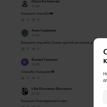
Ольга Колпакова
20:56
Большое спасибо❤️
0
0
Анна Гриднева
20:56
Большое спасибо! Очень крутой интенсив 🙏
0
0
Ксюша Грецкая
20:56
Спасибо большое!💟
Н
0
0
д
Lilia Shuvaeva Shuvaeva
20:55
Большая благодарность вам