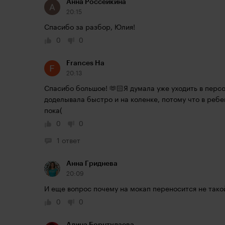
Анна Россейкина
20:15
Спасибо за разбор, Юлия!
0
0
Frances Ha
20:13
Спасибо большое! 🫶🏻Я думала уже уходить в персо
доделывала быстро и на коленке, потому что в ребе
пока(
0
0
1 ответ
Анна Гриднева
20:09
И еще вопрос почему на мокап переносится не тако
0
0