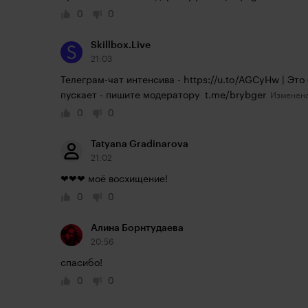
0
0
Skillbox.Live
21:03
Телеграм-чат интенсива - 
https://u.to/AGCyHw
 | Это
пускает - пишите модератору  
t.me/brybger
0
0
Tatyana Gradinarova
21:02
❤❤❤ моё восхищение!
0
0
Алина Борнтудаева
20:56
спасибо!
0
0