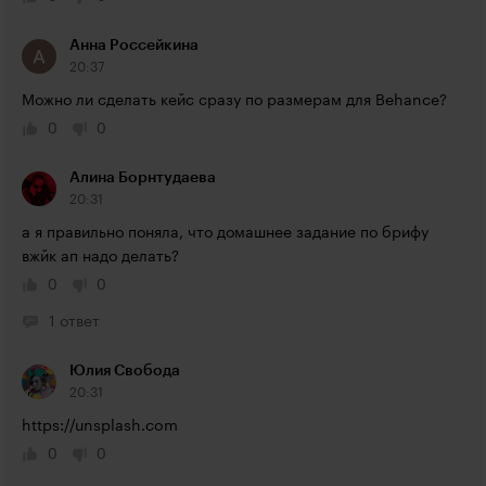
Анна Россейкина
20:37
Можно ли сделать кейс сразу по размерам для Behance?
0
0
Алина Борнтудаева
20:31
а я правильно поняла, что домашнее задание по брифу 
вжйк ап надо делать?
0
0
1 ответ
Юлия Свобода
20:31
https://unsplash.com
0
0