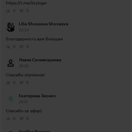
https://t.me/brybger
0
0
Lilia Shuvaeva Shuvaeva
20:53
благодарность вам большая
0
0
Лиана Салимгараева
20:52
Спасибо огромное!
0
0
Екатерина Звонко
20:51
Спасибо за эфир)
0
0