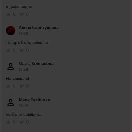
и даже видно
0
0
Алина Борнтудаева
19:59
теперь было слышно
0
0
Ольга Колпакова
19:58
Не слышно(
0
0
Elena Yakimova
19:58
не было слышно...
0
0