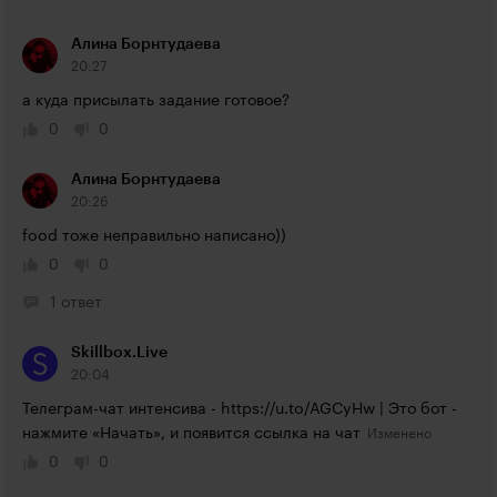
Алина Борнтудаева
20:27
а куда присылать задание готовое?
0
0
Алина Борнтудаева
20:26
food тоже неправильно написано))
0
0
1 ответ
Skillbox.Live
20:04
Телеграм-чат интенсива - 
https://u.to/AGCyHw
 | Это бот - 
нажмите «Начать», и появится ссылка на чат
0
0