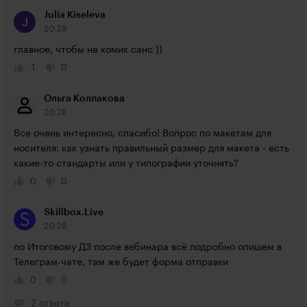
Julia Kiseleva
20:28
главное, чтобы не комик санс ))
1
0
Ольга Колпакова
20:28
Все очень интересно, спасибо! Вопрос по макетам для 
носителя: как узнать правильный размер для макета - есть 
какие-то стандарты или у типографии уточнять?
0
0
Skillbox.Live
20:28
по Итоговому ДЗ после вебинара всё подробно опишем в 
Телеграм-чате, там же будет форма отправки
0
0
2 ответа