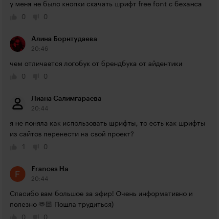
у меня не было кнопки скачать шрифт free font с беханса
0
0
Алина Борнтудаева
20:46
чем отличается логобук от брендбука от айдентики
0
0
Лиана Салимгараева
20:44
я не поняла как использовать шрифты, то есть как шрифты 
из сайтов перенести на свой проект?
1
0
Frances Ha
20:44
Спасибо вам большое за эфир! Очень информативно и 
полезно 🫶🏻 Пошла трудиться)
0
0