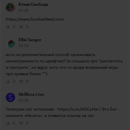
Юлия Свобода
20:30
https://www.foodiesfeed.com
0
0
Ellie Tangor
20:29
есть ли дополнительный способ прокачивать 
насмотренность по шрифтам? (я слышала про "распечтать 
и смотреть", но вдруг есть что-то вроде вчерашней игры 
про кривые безье ^^)
0
0
Skillbox.Live
20:29
Телеграм-чат интенсива - 
https://u.to/AGCyHw
 | Это бот - 
нажмите «Начать», и появится ссылка на чат
0
0