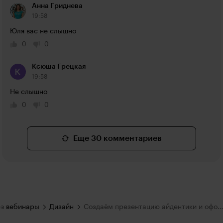
Анна Гриднева
19:58
Юля вас не слышно
0
0
Ксюша Грецкая
19:58
Не слышно
0
0
Еще 30 комментариев
е вебинары
Дизайн
Создаём презентацию айдентики и оформляем разные носители