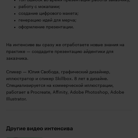
топ ошибок во время презентации работы заказчику;
работу с мокапами;
создание цифрового макета;
генерацию идей для мерча;
оформление презентации.
На интенсиве вы сразу же отработаете новые знания на
практике — создадите презентацию айдентики для
заказчика.
Спикер — Юлия Свобода, графический дизайнер,
иллюстратор и спикер Skillbox. 8 лет в дизайне.
Специализируется на коммерческой иллюстрации,
работает в Procreate, Affinity, Adobe Photoshop, Adobe
Illustrator.
Другие видео интенсива