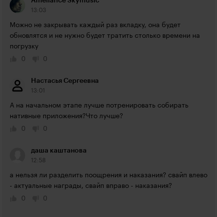
Ameliance Skymusic
13:03
Можно не закрывать каждый раз вкладку, она будет 
обновлятся и не нужно будет тратить столько времени на 
погрузку
0
0
Настасья Сергеевна
13:01
А на начальном этапе лучше потренировать собирать 
нативные приложения?Что лучше?
0
0
даша каштанова
12:58
а нельзя ли разделить поощрения и наказания? свайп влево 
- актуальные награды, свайп вправо - наказания?
0
0