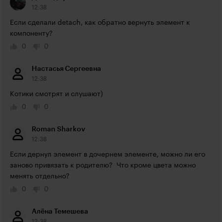
12:38
Если сделали detach, как обратно вернуть элемент к 
компоненту?
0
0
Настасья Сергеевна
12:38
Котики смотрят и слушают)
0
0
Roman Sharkov
12:38
Если дернул элемент в дочернем элементе, можно ли его 
заново привязать к родителю?  Что кроме цвета можно 
менять отдельно?
0
0
Алёна Темешева
12:38