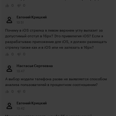
0
0
Евгений Крицкий
13:51
Почему в iOS стрелка в левом верхнем углу вылазит за 
допустимый отступ в 16px? Это привелегия iOS? Если я 
разрабатываю приложение для iOS, я должен размещать 
стрелку также как и в iOS или не залезать в 16px?
0
0
Настасья Сергеевна
13:47
А выбор модели телефона разве не выявляется способом 
анализа пользователей в процентном соотношении?
0
0
Евгений Крицкий
13:42