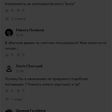
Компоненты из компонентов могут быть?
0
0
2 ответа
Никита Поляков
12:41
В обычное время ты скетчем пользуешься? Мне кажется он 
лучше...
0
0
Denis Chernyak
12:39
Почему бы в наказаниях не придумать подобную 
мотивацию ? Поехать копать картошку и тд?
0
0
1 ответ
Джавид Гусейнов