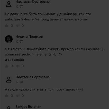
Настасья Сергеевна
12:57
Но должно же быть понимание у дизайнера "как это 
работает"?Иначе "напридумывать" можно многое
0
0
Никита Поляков
12:57
а ты можешь пожалуйста скинуть пример как ты называешь 
объекты? section , elements <br />

и так далее
0
0
Настасья Сергеевна
12:53
А гайды нужно учитывать при проектировании?
0
0
Sergey Butcher