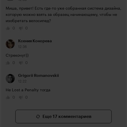
Миша, привет! Есть где-то уже собранная система дизайна, 
которую можно взять за образец начинающему, чтобы не 
изобретать велосипед?
0
0
Ксения Конорева
12:36
Стрекочут))
0
0
Grigorii Romanovskii
12:22
Не Lost а Penalty тогда
0
0
Еще 17 комментариев