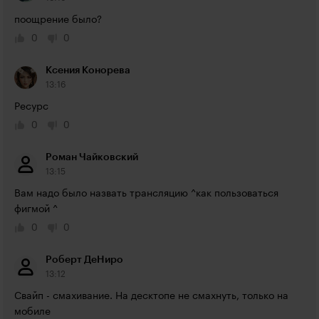
поощрение было?
0
0
Ксения Конорева
13:16
Ресурс
0
0
Роман Чайковский
13:15
Вам надо было назвать трансляцию ^как пользоваться 
фигмой ^
0
0
Роберт ДеНиро
13:12
Свайп - смахивание. На десктопе не смахнуть, только на 
мобиле