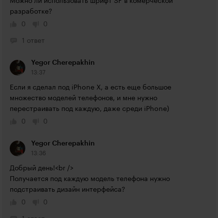
Можно ли использовать шрифт SF в комерческой 
разработке?
0
0
1 ответ
Yegor Cherepakhin
13:37
Если я сделал под iPhone X, а есть еще большое 
множество моделей телефонов, и мне нужно 
перестраивать под каждую, даже среди iPhone)
0
0
Yegor Cherepakhin
13:36
Добрый день!<br />

Получается под каждую модель телефона нужно 
подстраивать дизайн интерфейса?
0
0