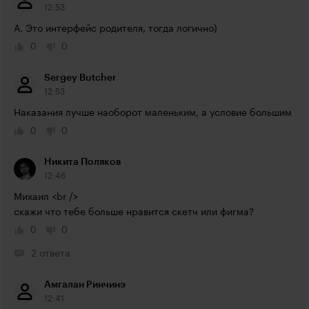
12:53
А. Это интерфейс родителя, тогда логично)
0
0
Sergey Butcher
12:53
Наказания лучше наоборот маленьким, а условие большим
0
0
Никита Поляков
12:46
Михаил <br />

скажи что тебе больше нравится скетч или фигма?
0
0
2 ответа
Амгалан Ринчинэ
12:41