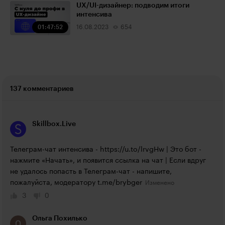
UX/UI-дизайнер: подводим итоги
интенсива
01:47:52
16.08.2023
654
137 комментариев
Skillbox.Live
Телеграм-чат интенсива - 
https://u.to/lrvgHw
 | Это бот - 
нажмите «Начать», и появится ссылка на чат | Если вдруг 
не удалось попасть в Телеграм-чат - напишите, 
пожалуйста, модератору 
t.me/brybger
3
0
Ольга Похилько