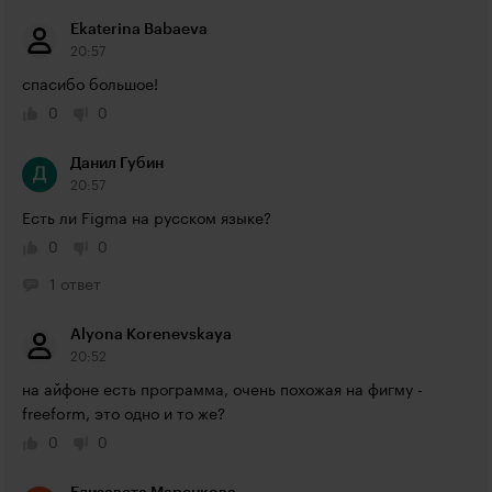
Ekaterina Babaeva
20:57
спасибо большое!
0
0
Данил Губин
20:57
Есть ли Figma на русском языке?
0
0
1 ответ
Alyona Korenevskaya
20:52
на айфоне есть программа, очень похожая на фигму - 
freeform, это одно и то же?
0
0