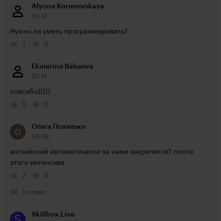
Alyona Korenevskaya
20:19
Нужно ли уметь программировать?
1
0
Ekaterina Babaeva
20:19
спасибо)))))
0
0
Ольга Похилько
20:09
английский автоматически за нами закрепится? после 
этого интенсива
2
0
1 ответ
Skillbox.Live