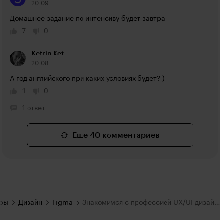
20:09
Домашнее задание по интенсиву будет завтра
7
0
Ketrin Ket
20:08
А год английского при каких условиях будет? )
1
0
1 ответ
Еще 40 комментариев
ары
Дизайн
Figma
Знакомимся с профессией UX/UI-дизайнера