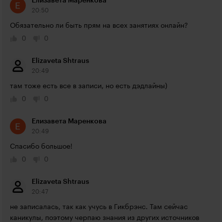
Елизавета Маренкова
20:50
Обязательно ли быть прям на всех занятиях онлайн?
0
0
Elizaveta Shtraus
20:49
там тоже есть все в записи, но есть дэдлайны)
0
0
Елизавета Маренкова
20:49
Спасибо большое!
0
0
Elizaveta Shtraus
20:47
не записалась, так как учусь в Гикбрэнс. Там сейчас 
каникулы, поэтому черпаю знания из других источников