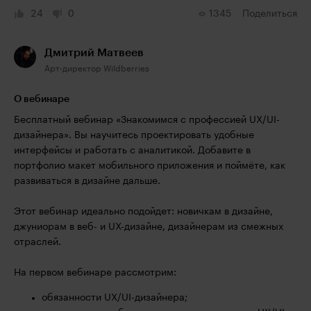
24
0
1345
Поделиться
Дмитрий Матвеев
Арт-директор Wildberries
О вебинаре
Бесплатный вебинар «Знакомимся с профессией UX/UI-
дизайнера». Вы научитесь проектировать удобные
интерфейсы и работать с аналитикой. Добавите в
портфолио макет мобильного приложения и поймёте, как
развиваться в дизайне дальше.
Этот вебинар идеально подойдет: новичкам в дизайне,
джуниорам в веб- и UX-дизайне, дизайнерам из смежных
отраслей.
На первом вебинаре рассмотрим:
обязанности UX/UI-дизайнера;