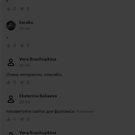
+
0
0
karaku
20:46
+
0
0
Vera Roschupkina
20:46
Очень интересно, спасибо.
0
0
Ekaterina Babaeva
20:44
посоветуйте сайты для фриланса
1
0
Vera Roschupkina