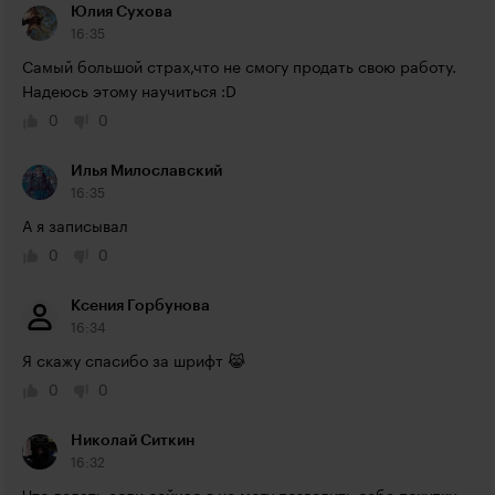
Юлия Сухова
16:35
Самый большой страх,что не смогу продать свою работу. 
Надеюсь этому научиться :D
0
0
Илья Милославский
16:35
А я записывал
0
0
Ксения Горбунова
16:34
Я скажу спасибо за шрифт 😹
0
0
Николай Ситкин
16:32