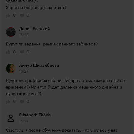
удаленно?<br />

Заранее благодарю за ответ!
0
0
Данил Елецкий
16:28
Будут ли задания  рамках данного вебинара?
0
0
Айнур Ширакбаева
16:27
Будет ли профессия веб дизайнера автоматезироватся со 
временем?) Или тут будет деление машинного дизайна и 
супер креатива?)
0
0
Elisabeth Tkach
16:27
Смогу ли я после обучения доказать, что училась у вас 