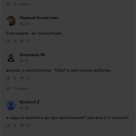
2 ответа
Первый Ассистент
16:37
Благодарю  за трансляцию
0
0
Anastasia Wi
16:37
вопрос о конструктор  Tilda? в ней можно работаь
0
0
1 ответ
Rjnktnrf Z
16:35
а куда отправлять дз при выполнении? или все в тг-канале?
0
0