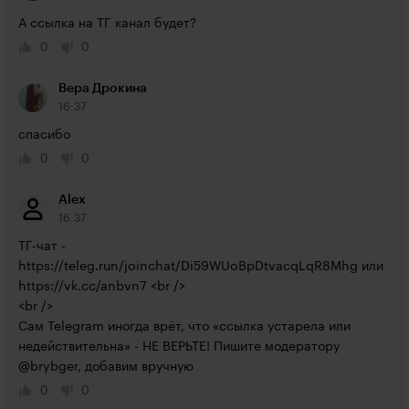
А ссылка на ТГ канал будет?
0
0
Вера Дрокина
16:37
спасибо
0
0
Alex
16:37
ТГ-чат - 
https://teleg.run/joinchat/Di59WUoBpDtvacqLqR8Mhg
 или 
https://vk.cc/anbvn7
 <br />

<br />

Сам Telegram иногда врёт, что «ссылка устарела или 
недействительна» - НЕ ВЕРЬТЕ! Пишите модератору 
@brybger, добавим вручную
0
0