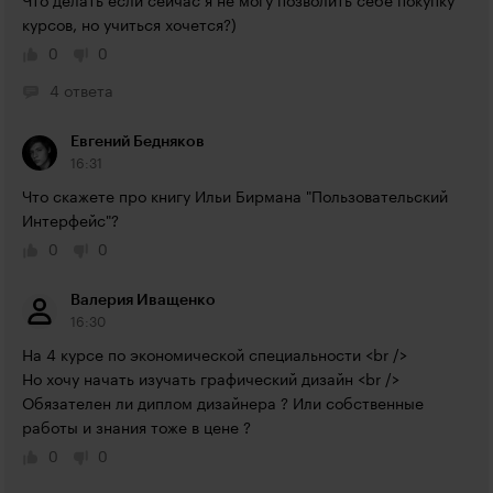
Что делать если сейчас я не могу позволить себе покупку 
курсов, но учиться хочется?)
0
0
4 ответа
Евгений Бедняков
16:31
Что скажете про книгу Ильи Бирмана "Пользовательский 
Интерфейс"?
0
0
Валерия Иващенко
16:30
На 4 курсе по экономической специальности <br />

Но хочу начать изучать графический дизайн <br />

Обязателен ли диплом дизайнера ? Или собственные 
работы и знания тоже в цене ?
0
0