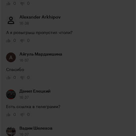
0
0
Alexander Arkhipov
16:38
А я розыгрыш пропустил чтоли?
0
0
Айгуль Мардамшина
16:37
Спасибо
0
0
Данил Елецкий
16:37
Есть ссылка в телеграмм?
0
0
Вадим Шелехов
16:37