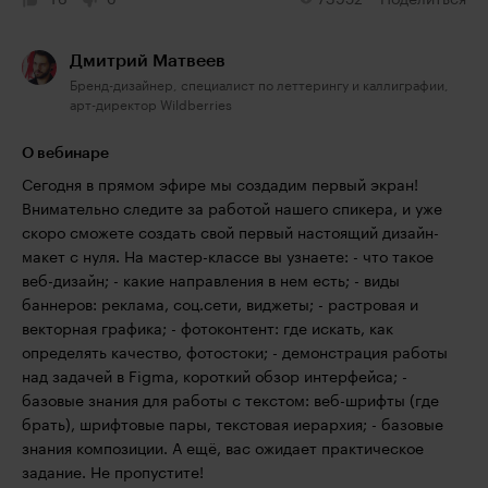
16
0
73952
Поделиться
Дмитрий Матвеев
Бренд-дизайнер, специалист по леттерингу и каллиграфии,
арт-директор Wildberries
О вебинаре
Сегодня в прямом эфире мы создадим первый экран!
Внимательно следите за работой нашего спикера, и уже
скоро сможете создать свой первый настоящий дизайн-
макет с нуля. На мастер-классе вы узнаете: - что такое
веб-дизайн; - какие направления в нем есть; - виды
баннеров: реклама, соц.сети, виджеты; - растровая и
векторная графика; - фотоконтент: где искать, как
определять качество, фотостоки; - демонстрация работы
над задачей в Figma, короткий обзор интерфейса; -
базовые знания для работы с текстом: веб-шрифты (где
брать), шрифтовые пары, текстовая иерархия; - базовые
знания композиции. А ещё, вас ожидает практическое
задание. Не пропустите!