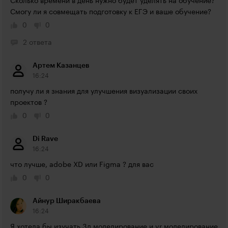
Сколько времени в день нужно будет уделять на обучение? 
Смогу ли я совмещать подготовку к ЕГЭ и ваше обучение?
0
0
2 ответа
Артем Казанцев
16:24
получу ли я знания для улучшения визуализации своих 
проектов ?
0
0
Di Rave
16:24
что лучше, adobe XD или Figma ? для вас
0
0
Айнур Ширакбаева
16:24
Я хотела бы изучать 3д моделирование и vr моделирование 