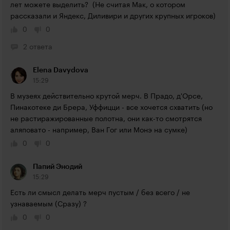
лет можете выделить?  (Не считая Мак, о котором 
рассказали и Яндекс, Диливири и других крупных игроков)
0
0
2 ответа
Elena Davydova
15:29
В музеях действительно крутой мерч. В Прадо, д'Орсе, 
Пинакотеке ди Брера, Уффицци - все хочется схватить (но 
не растиражированные полотна, они как-то смотрятся 
аляповато - например, Ван Гог или Монэ на сумке)
0
0
Папий Энодий
15:29
Есть ли смысл делать мерч пустым / без всего / не 
узнаваемым (Сразу) ?
0
0