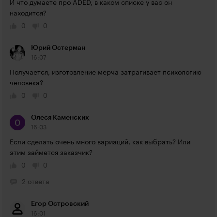
И что думаете про ADED, в каком списке у вас он 
находится?
0
0
Юрий Остерман
16:07
Получается, изготовление мерча затрагивает психологию 
человека?
0
0
Олеся Каменских
16:03
Если сделать очень много вариаций, как выбрать? Или 
этим займется заказчик?
0
0
2 ответа
Егор Островский
16:01