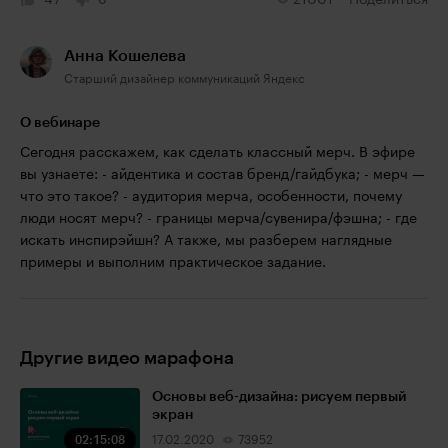
47
0
21001
Поделиться
Анна Кошелева
Старший дизайнер коммуникаций Яндекс
О вебинаре
Сегодня расскажем, как сделать классный мерч. В эфире
вы узнаете: - айдентика и состав бренд/гайдбука; - мерч —
что это такое? - аудитория мерча, особенности, почему
люди носят мерч? - границы мерча/сувенира/фэшна; - где
искать инспирэйшн? А также, мы разберем наглядные
примеры и выполним практическое задание.
Другие видео марафона
Основы веб-дизайна: рисуем первый
экран
02:15:08
17.02.2020
73952