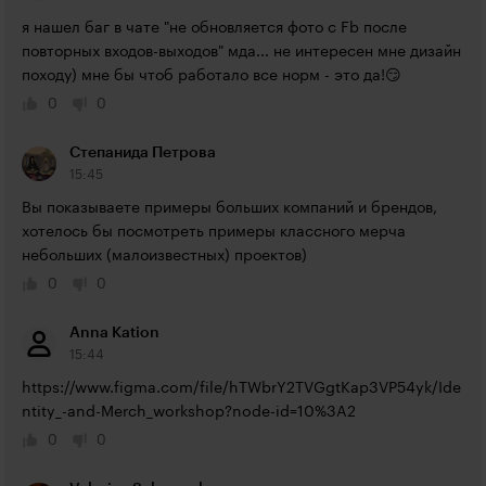
я нашел баг в чате "не обновляется фото с Fb после 
повторных входов-выходов" мда... не интересен мне дизайн 
походу) мне бы чтоб работало все норм - это да!😏
0
0
Степанида Петрова
15:45
Вы показываете примеры больших компаний и брендов, 
хотелось бы посмотреть примеры классного мерча 
небольших (малоизвестных) проектов)
0
0
Anna Kation
15:44
https://www.figma.com/file/hTWbrY2TVGgtKap3VP54yk/Ide
ntity_-and-Merch_workshop?node-id=10%3A2
0
0