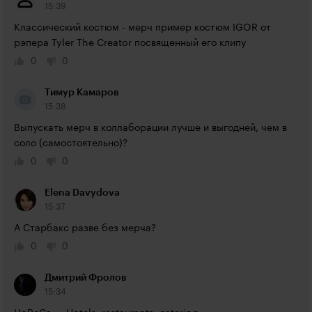
15:39
Классический костюм - мерч пример костюм IGOR от 
рэпера Tyler The Creator посвященный его клипу
0
0
Тимур Камаров
15:38
Выпускать мерч в коллаборации лучше и выгодней, чем в 
соло (самостоятельно)?
0
0
Elena Davydova
15:37
А Старбакс разве без мерча?
0
0
Дмитрий Фролов
15:34