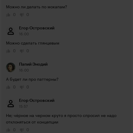
Можно ли делать по мокапам?
0
0
Егор Островский
16:00
Можно сделать глянцевым
0
0
Папий Энодий
16:00
А будет ли про паттерны?
0
0
Егор Островский
15:57
Не; чёрное на черном круто я просто спросил не надо 
отклоняться от концепции
0
0