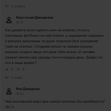
2 ответа
Анастасия Давыдкина
16:12
Как думаете если сделать меч на клёпках ,то есть 
покупаешь футболку на ней клёпки ,а украшения ,карманы 
и рисунки докупаешь по душе отдельно (все украшения 
тоже на клепках ) Следовательно ты своими руками 
можешь создать вещь которая тебе нужна .И человек 
сможет менять вид одежды почти каждый день. Зайдёт ли 
это в наше время ?
0
0
1 ответ
Яна Давыдова
16:10
Чей московский мерч вам самой хотелось бы приобрести? 
<br />
