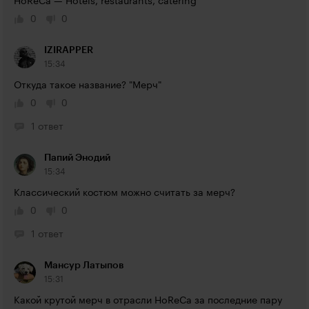
HoReCa — Hotels, restaurants, catering
0
0
IZIRAPPER
15:34
Откуда такое название? "Мерч"
0
0
1 ответ
Папий Энодий
15:34
Классический костюм можно считать за мерч?
0
0
1 ответ
Мансур Латыпов
15:31
Какой крутой мерч в отрасли HoReCa за последние пару 