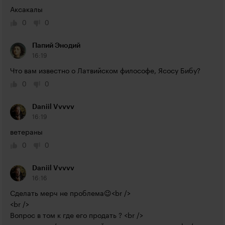
Аксакалы
0
0
Папий Энодий
16:19
Что вам известно о Латвийском философе, Ясосу Бибу?
0
0
Daniil Vvvvv
16:19
ветераны
0
0
Daniil Vvvvv
16:16
Сделать мерч не проблема😉<br />

<br />

Вопрос в том к где его продать ? <br />
