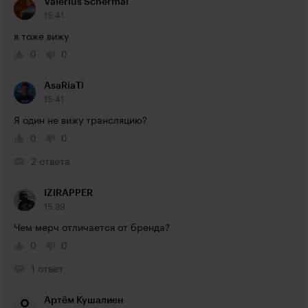
Valerius Schermal
15:41
я тоже вижу
0
0
AsaRiaTi
15:41
Я один не вижу трансляцию?
0
0
2 ответа
IZIRAPPER
15:39
Чем мерч отличается от бренда?
0
0
1 ответ
Артём Кушалиен