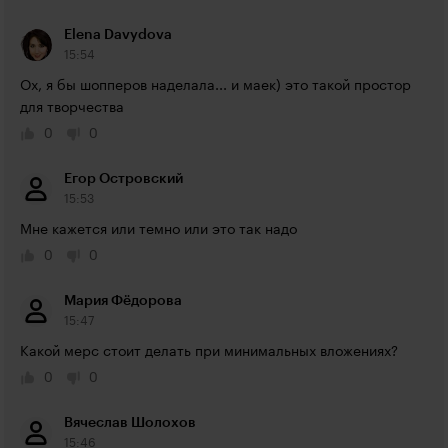
Elena Davydova
15:54
Ох, я бы шопперов наделала... и маек) это такой простор 
для творчества
0
0
Егор Островский
15:53
Мне кажется или темно или это так надо
0
0
Мария Фёдорова
15:47
Какой мерс стоит делать при минимальных вложениях?
0
0
Вячеслав Шолохов
15:46