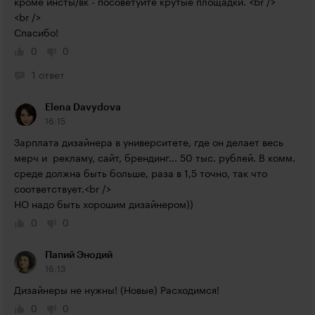
кроме инсты/вк - посоветуйте крутые площадки. <br />

<br />

Спасибо!
0
0
1 ответ
Elena Davydova
16:15
Зарплата дизайнера в университете, где он делает весь 
мерч и  рекламу, сайт, брендинг... 50 тыс. рублей. В комм. 
среде должна быть больше, раза в 1,5 точно, так что 
соответствует.<br />

НО надо быть хорошим дизайнером))
0
0
Папий Энодий
16:13
Дизайнеры не нужны! (Новые) Расходимся!
0
0