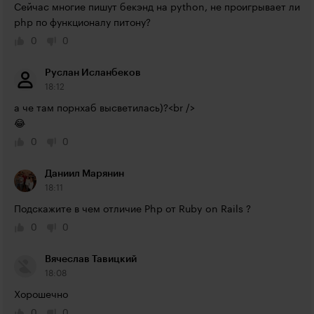
Сейчас многие пишут бекэнд на python, не проигрывает ли 
php по функционалу питону?
0
0
Руслан Исланбеков
18:12
а че там порнхаб высветилась)?<br />

😂
0
0
Даниил Марянин
18:11
Подскажите в чем отличие Php от Ruby on Rails ?
0
0
Вячеслав Тавицкий
18:08
Хорошечно
0
0