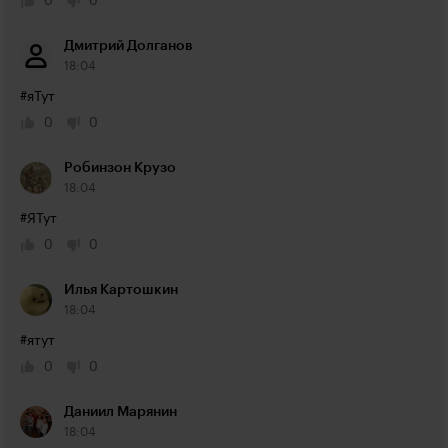
0
0
Дмитрий Долганов
18:04
#яТут
0
0
Робинзон Крузо
18:04
#ЯТут
0
0
Илья Картошкин
18:04
#ятут
0
0
Даниил Марянин
18:04