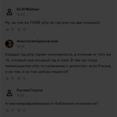
Kirill Maltsev
18:23
Ну, на том же TIOBE php за год упал на две позиции))
0
0
Анастасия Бруковская
18:19
Каждый год php теряет популярность, в отличие от того же 
JS, который уже который год в топе. В чём же тогда 
преимущество php по сравнению с javascript, если бэкэнд 
и на том, и на том сейчас пишется?
0
0
Руслан Глухов
18:19
А чем микрофреймворки от библиотек отличаются?
0
0