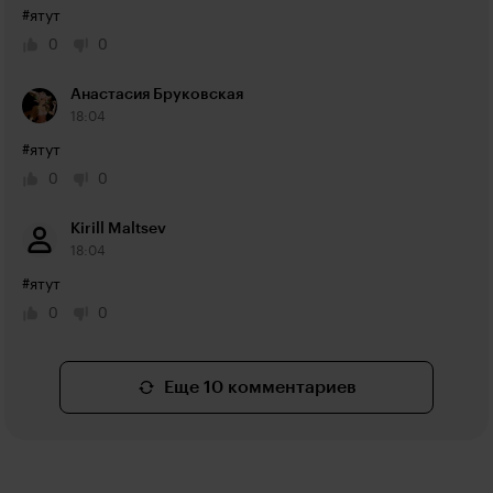
#ятут
0
0
Анастасия Бруковская
18:04
#ятут
0
0
Kirill Maltsev
18:04
#ятут
0
0
Еще 10 комментариев