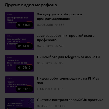
Другие видео марафона
Закодируйся: выбор языка
программирования
01:54:31
03.06.2019
567
Java-разработчик: простой вход в
профессию
01:14:00
04.06.2019
528
Пишем бота для Telegram за час на С#
10.06.2019
745
01:25:19
Пишем робота-помощника на PHP за
час
01:51:16
11.06.2019
495
Система контроля версий Git: практика
16.06.2019
1418