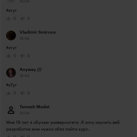
18:04
#ятут
0
0
Vladimir Smirnov
18:04
#ятут
0
0
Anyway ///
18:04
#яТут
0
0
Temesh Medet
18:04
Мне 19 лет я обучаю университете .Я хочу изучить веб 
разроботке мне нужно обяз пойти курс.