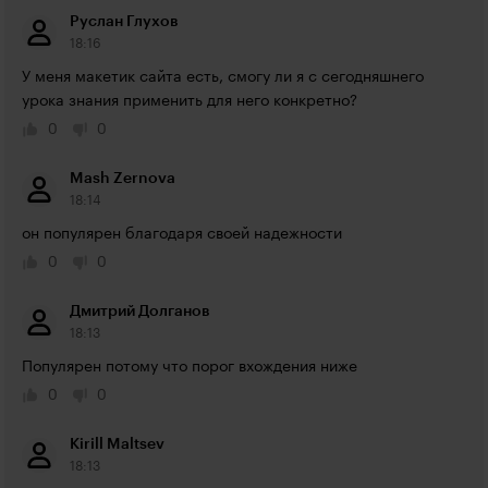
Руслан Глухов
18:16
У меня макетик сайта есть, смогу ли я с сегодняшнего 
урока знания применить для него конкретно?
0
0
Mash Zernova
18:14
он популярен благодаря своей надежности
0
0
Дмитрий Долганов
18:13
Популярен потому что порог вхождения ниже
0
0
Kirill Maltsev
18:13