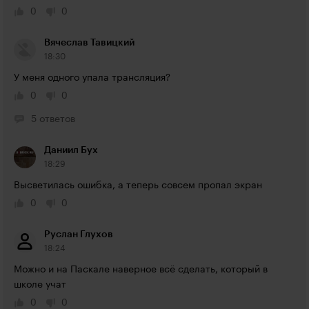
0
0
Вячеслав Тавицкий
18:30
У меня одного упала трансляция?
0
0
5 ответов
Даниил Бух
18:29
Высветилась ошибка, а теперь совсем пропал экран
0
0
Руслан Глухов
18:24
Можно и на Паскале наверное всё сделать, который в 
школе учат
0
0