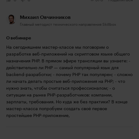
8
0
570
Поделиться
Михаил Овчинников
Главный методист технического направления Skillbox
О вебинаре
На сегодняшнем мастер-классе мы поговорим о
разработке веб-приложений на скриптовом языке общего
назначения PHP. В прямом эфире трансляции вы узнаете: -
действительно ли PHP — самый популярный язык для
backend-разработки; - почему PHP так популярен; - сложно
ли начать делать простые веб-приложения на PHP; - что
нужно знать, чтобы считаться профессионалом; - о
ситуации на рынке PHP-разработчиков: компании,
зарплаты, требования. Но куда же без практики? В конце
мастер-класса попробуем создать своё первое
простейшее PHP-приложение,