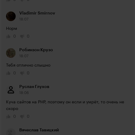
Vladimir Smirnov
18:07
Норм
0
0
Робинзон Крузо
18:07
Тебя отлично слышно
0
0
Руслан Глухов
18:06
Куча сайтов на PHP, поэтому он если и умрёт, то очень не 
скоро
0
0
Вячеслав Тавицкий