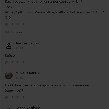
Как и обещали, ссылочка на репозиторий<br />

https://github.com/mvsvolkov/skillbox_bot_webinar_11_06_2
019
0
0
1 ответ
Andrey Laptev
19:19
Клёво!
0
0
Михаил Климкин
19:16
На Golang текст этой программы был бы длиннее 
(сложнее)?
0
0
Sasha Vasilyev