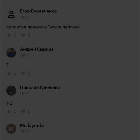
Егор Буравченко
18:12
прочитал половину "укуса пайтона"
0
0
Андрей Сырица
18:12
7
0
0
Николай Гриненко
18:12
1-2
0
0
Mr. laynuks
18:12