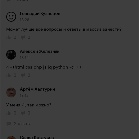
Геннадий Кузнецов
18:28
Может лучше все вопросы и ответы в массив занести?
0
0
Алексей Железняк
18:14
4 - (html css php js jq python ~c++ )
0
0
Артём Халтурин
18:12
У меня -1, так можно?
0
0
2 ответа
Слава Костусев