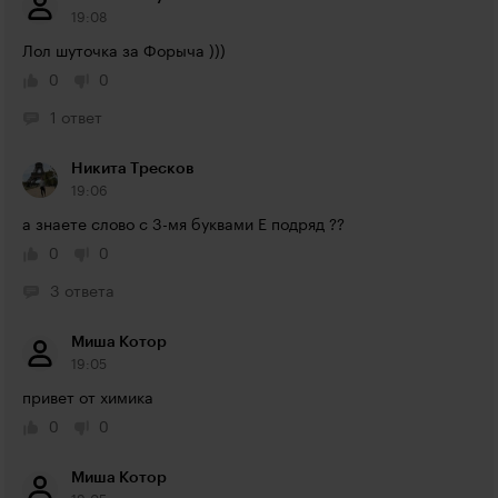
19:08
Лол шуточка за Форыча )))
0
0
1 ответ
Никита Тресков
19:06
а знаете слово с 3-мя буквами Е подряд ??
0
0
3 ответа
Миша Котор
19:05
привет от химика
0
0
Миша Котор