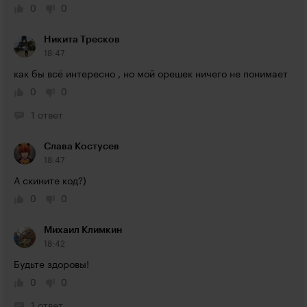
0
0
Никита Тресков
18:47
как бы всё интересно , но мой орешек ничего не понимает
0
0
1 ответ
Слава Костусев
18:47
А скините код?)
0
0
Михаил Климкин
18:42
Будьте здоровы!
0
0
1 ответ