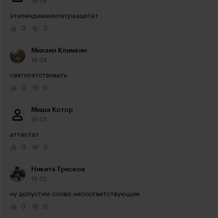
19:05
этилендиаминтетраацетат
0
0
Михаил Климкин
19:04
святотатствовать
0
0
Миша Котор
19:03
аттестат
0
0
Никита Тресков
19:03
ну допустим слово несоответствующие
0
0