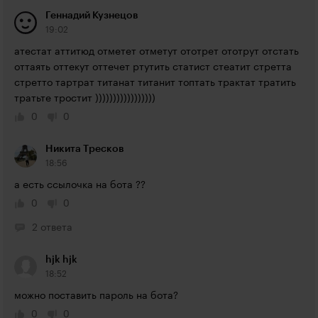
Геннадий Кузнецов
19:02
атестат аттитюд отметет отметут ототрет ототрут отстать 
оттаять оттекут оттечет ртутить статист стеатит стретта 
стретто тартрат титанат титанит топтать трактат тратить 
тратьте тростит )))))))))))))))))
0
0
Никита Тресков
18:56
а есть ссылочка на бота ??
0
0
2 ответа
hjk hjk
18:52
можно поставить пароль на бота?
0
0