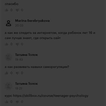
спасибо
0
0
Marina Serebryakova
20:03
а как же следить за интернетом, когда ребенок лет 16 и 
сам лучше знает, где открыть сайт
0
0
Татьяна Толок
19:43
а как развивать навыки саморегуляции?
0
0
Татьяна Толок
19:21
курс 
https://skillbox.ru/course/teenager-psychology
0
0