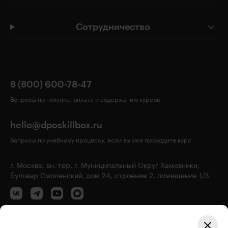
Сотрудничество
8 (800) 600-78-47
Вопросы по покупке, оплате и содержанию курсов
hello@dposkillbox.ru
Вопросы по учебному процессу, если вы уже проходите курс
г. Москва, вн. тер. г. Муниципальный Округ Хамовники,
бульвар Смоленский, дом 24, строение 2, помещение 1/3