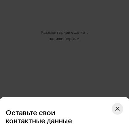
8 (800) 600-78-47
Комментариев еще нет:
Вопросы по покупке, оплате и содержанию курсов
напиши первым!
hello@dposkillbox.ru
Вопросы по учебному процессу, если вы уже проходите курс
г. Москва, вн. тер. г. Муниципальный Округ Хамовники,
бульвар Смоленский, дом 24, строение 2, помещение 1/3
Оставьте свои
контактные данные
Правовая информация