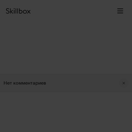
ДРУГОЕ
БЕСПЛАТНЫЙ ВЕБИНАР
10 июня 2022
Нет комментариев
Открытая офлайн презентация итоговых
проектов
Вебинар Некоммерческий
4
0
Поделиться