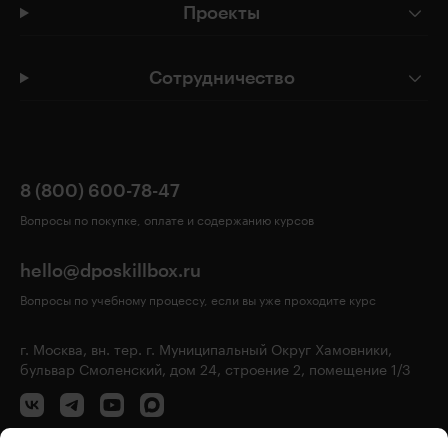
Проекты
Сотрудничество
8 (800) 600-78-47
Вопросы по покупке, оплате и содержанию курсов
hello@dposkillbox.ru
Вопросы по учебному процессу, если вы уже проходите курс
г. Москва, вн. тер. г. Муниципальный Округ Хамовники,
бульвар Смоленский, дом 24, строение 2, помещение 1/3