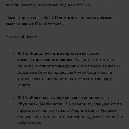
дизайн, тексты, маркетинг, код и не только.
Тема второго дня:
«Как ИИ помогает воплотить самые
смелые идеи в IT и не только»
.
Что мы обсудим:
18:10. «Как запускать нейросети на своём
компьютере в пару кликов».
Создатель стартапа
NeuroAI, эксперт по внедрению локальных языковых
моделей в бизнес-процессы Роман Седых научит
устанавливать нейросети на компьютер за пару
кликов.
19:15. «Как создать виртуального персонажа в
Phygital+».
Media artist, 3D-generalist, специалист по
нейросетям, автор канала «Чёрный Винт» Артемий
Калинин покажет, на что способен художник вместе с
нейросетью