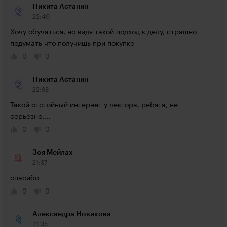
Никита Астанин
22:40
Хочу обучаться, но видя такой подход к делу, страшно 
подумать что получишь при покупке
0
0
Никита Астанин
22:38
Такой отстойный интернет у лектора, ребята, не 
серьезно....
0
0
Зоя Мейлах
21:37
спасибо
0
0
Александра Новикова
21:35