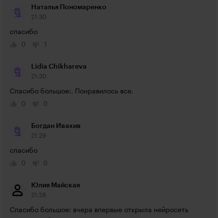
Наталья Пономаренко
21:30
спасибо
0
1
Lidia Chikhareva
21:30
Спасибо большое:. Понравилось все.
0
0
Богдан Ивахив
21:29
спасибо
0
0
Юлия Майская
21:28
Спасибо большое: вчера впервые открыла нейросеть 