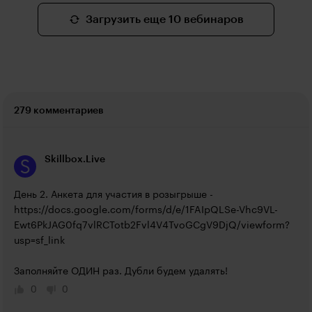
Загрузить еще 10 вебинаров
279 комментариев
Skillbox.Live
День 2. Анкета для участия в розыгрыше - 
https://docs.google.com/forms/d/e/1FAIpQLSe-Vhc9VL-
Ewt6PkJAG0fq7vlRCTotb2Fvl4V4TvoGCgV9DjQ/viewform?
usp=sf_link
Заполняйте ОДИН раз. Дубли будем удалять!
0
0