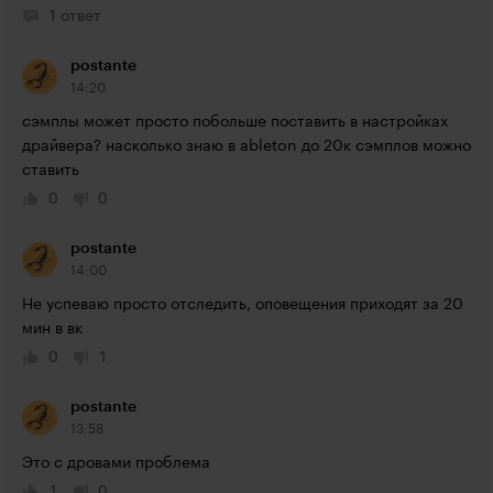
1 ответ
postante
14:20
сэмплы может просто побольше поставить в настройках 
драйвера? насколько знаю в ableton до 20к сэмплов можно 
ставить
0
0
postante
14:00
Не успеваю просто отследить, оповещения приходят за 20 
мин в вк
0
1
postante
13:58
Это с дровами проблема
1
0