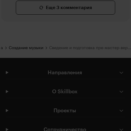
Еще 3 комментария
ка
Создание музыки
Сведение и подготовка пре-мастер-версии трека
Направления
О Skillbox
Проекты
Сотрудничество