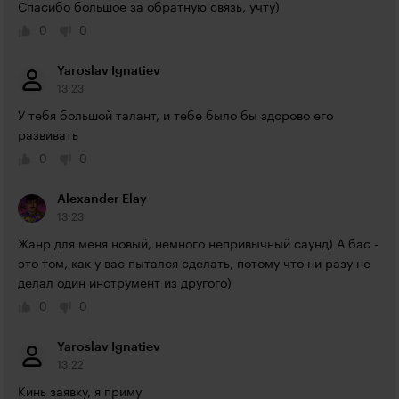
Спасибо большое за обратную связь, учту)
0
0
Yaroslav Ignatiev
13:23
У тебя большой талант, и тебе было бы здорово его 
развивать
0
0
Alexander Elay
13:23
Жанр для меня новый, немного непривычный саунд) А бас - 
это том, как у вас пытался сделать, потому что ни разу не 
делал один инструмент из другого)
0
0
Yaroslav Ignatiev
13:22
Кинь заявку, я приму