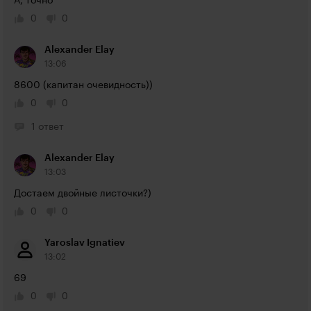
А, точно
0
0
Alexander Elay
13:06
8600 (капитан очевидность))
0
0
1 ответ
Alexander Elay
13:03
Достаем двойные листочки?)
0
0
Yaroslav Ignatiev
13:02
69
0
0