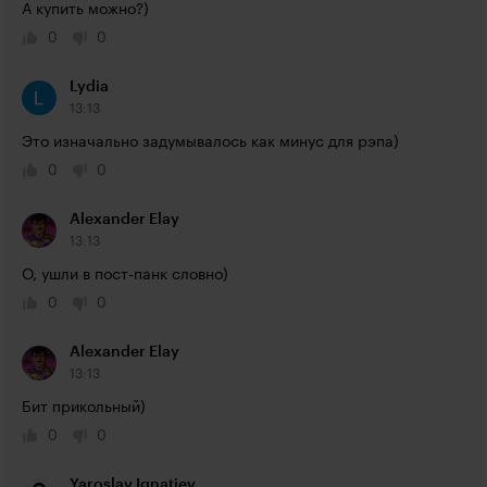
А купить можно?)
0
0
Lydia
13:13
Это изначально задумывалось как минус для рэпа)
0
0
Alexander Elay
13:13
О, ушли в пост-панк словно)
0
0
Alexander Elay
13:13
Бит прикольный)
0
0
Yaroslav Ignatiev