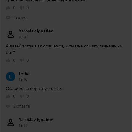
трек сделала, вообще не шаря ни в чем
0
0
1 ответ
Yaroslav Ignatiev
13:18
А давай тогда в вк спишемся, и ты мне ссылку скинешь на 
бит?
0
0
Lydia
13:16
Спасибо за обратную связь
0
0
2 ответа
Yaroslav Ignatiev
13:14