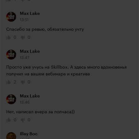
Max Lake
13:51
Спасибо за ревью, обязательно учту
0
0
Max Lake
13:47
Просто уже учусь на Skillbox. А здесь много вдохновенья 
получил на вашем вебинаре и креатива
2
0
Max Lake
13:46
Нет, написал вчера за полчаса))
0
0
Illay Boc