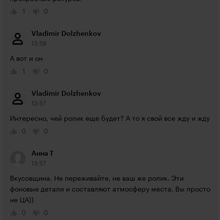
1
0
Vladimir Dolzhenkov
13:58
А вот и он
1
0
Vladimir Dolzhenkov
13:57
Интересно, чей ролик еще будет? А то я свой все жду и жду
0
0
Анна Т
13:57
Вкусовщина. Не переживайте, не ваш же ролик. Эти 
фоновые детали и составляют атмосферу места. Вы просто 
не ЦА))
0
0