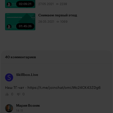
02:09:21
27.05.2021
2239
Снимаем первый этюд
28.05.2021
1069
01:45:26
40 комментариев
Skillbox.Live
Наш ТГ-чат - 
https://t.me/joinchat/omiJWc24CK43ZDg6
0
0
Мария Возняк
14:11