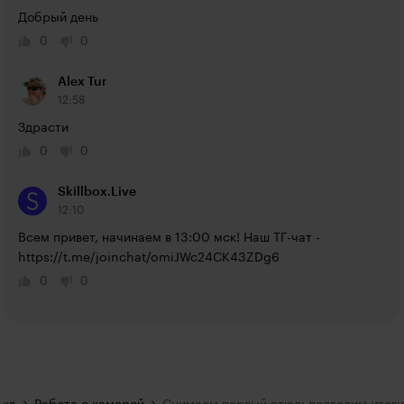
Добрый день
0
0
Alex Tur
12:58
Здрасти
0
0
Skillbox.Live
12:10
Всем привет, начинаем в 13:00 мск! Наш ТГ-чат - 
https://t.me/joinchat/omiJWc24CK43ZDg6
0
0