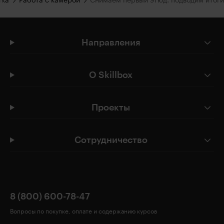
ыка
Работа с камерой
Снимаем первый этюд: подводим итоги
Направления
О Skillbox
Проекты
Сотрудничество
8 (800) 600-78-47
Вопросы по покупке, оплате и содержанию курсов