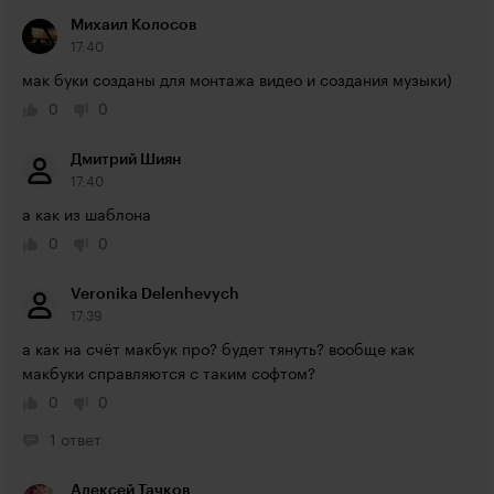
Михаил Колосов
17:40
мак буки созданы для монтажа видео и создания музыки)
0
0
Дмитрий Шиян
17:40
а как из шаблона
0
0
Veronika Delenhevych
17:39
а как на счёт макбук про? будет тянуть? вообще как 
макбуки справляются с таким софтом?
0
0
1 ответ
Алексей Тачков