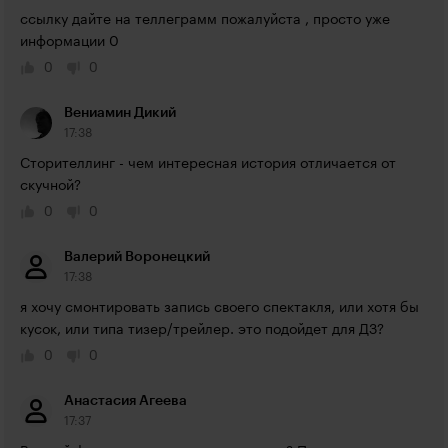
ссылку дайте на теллеграмм пожалуйста , просто уже 
информации 0
0
0
Вениамин Дикий
17:38
Сторителлинг - чем интересная история отличается от 
скучной?
0
0
Валерий Воронецкий
17:38
я хочу смонтировать запись своего спектакля, или хотя бы 
кусок, или типа тизер/трейлер. это подойдет для ДЗ?
0
0
Анастасия Агеева
17:37