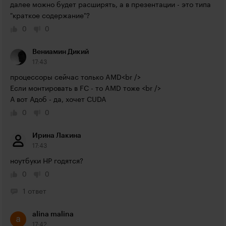
далее можно будет расширять, а в презентации - это типа 
"краткое содержание"?
0
0
Вениамин Дикий
17:43
процессоры сейчас только AMD<br />

Если монтировать в FC - то AMD тоже <br />

А вот Адоб - да, хочет CUDA
0
0
Ирина Лакина
17:43
ноутбуки HP годятся?
0
0
1 ответ
alina malina
17:42