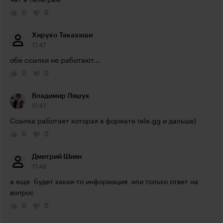
чат в телеграм
0
0
Хируко Такахаши
17:47
обе ссылки не работают...
0
0
Владимир Ляшук
17:47
Ссылка работает которая в формате tele.gg и дальше)
0
0
Дмитрий Шиян
17:46
а еще  будет какая-то информация  или только ответ на 
вопрос
0
0