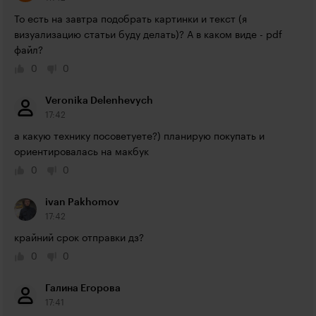
То есть на завтра подобрать картинки и текст (я 
визуализацию статьи буду делать)? А в каком виде - pdf 
файл?
0
0
Veronika Delenhevych
17:42
а какую технику посоветуете?) планирую покупать и 
ориентировалась на макбук
0
0
ivan Pakhomov
17:42
крайний срок отправки дз?
0
0
Галина Егорова
17:41