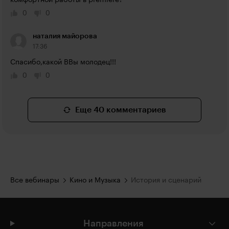
комфортной работы в premiere?
0
0
наталия майорова
17:36
Спасибо,какой ВВы молодец!!!
0
0
Еще 40 комментариев
Все вебинары
Кино и Музыка
История и сценарий
Направления