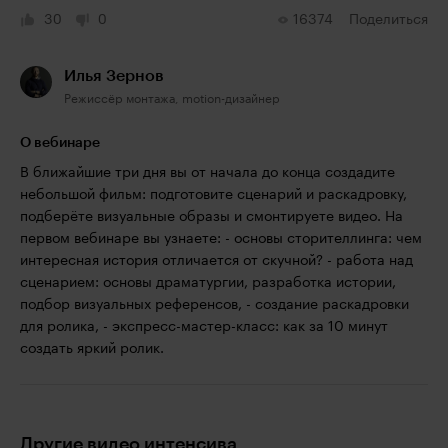
30
0
16374
Поделиться
Илья Зернов
Режиссёр монтажа, motion-дизайнер
О вебинаре
В ближайшие три дня вы от начала до конца создадите
небольшой фильм: подготовите сценарий и раскадровку,
подберёте визуальные образы и смонтируете видео. На
первом вебинаре вы узнаете: - основы сторителлинга: чем
интересная история отличается от скучной? - работа над
сценарием: основы драматургии, разработка истории,
подбор визуальных референсов, - создание раскадровки
для ролика, - экспресс-мастер-класс: как за 10 минут
создать яркий ролик.
Другие видео интенсива