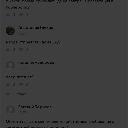
В какой форме присылать дз на завтра? Презентация в 
Powerpoint?
0
0
Анастасия Глухих
17:37
а куда отправлять домашку?
0
0
наталия майорова
17:37
Асер потянет?
0
0
1 ответ
Евгений Борисов
17:37
Можете назвать минимальные системные требования для 