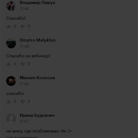
Владимир Ляшук
17:48
Спасибо!
0
0
Dmytro Malykhin
17:48
Спасибо за вебинар!
0
0
Михаил Колосов
17:48
спасибо
0
0
Ирина Будовнич
17:47
не вижу, где опубликован <br />
