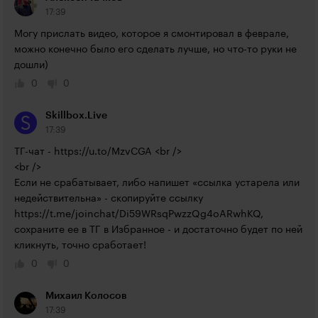
17:39
Могу прислать видео, которое я смонтировал в феврале, 
можно конечно было его сделать лучше, но что-то руки не 
дошли)
0
0
Skillbox.Live
17:39
ТГ-чат - 
https://u.to/MzvCGA
 <br />

<br />

Если не срабатывает, либо напишет «ссылка устарела или 
недействительна» - скопируйте ссылку 
https://t.me/joinchat/Di59WRsqPwzzQg4oARwhKQ
, 
сохраните ее в ТГ в Избранное - и достаточно будет по ней 
кликнуть, точно сработает!
0
0
Михаил Колосов
17:39