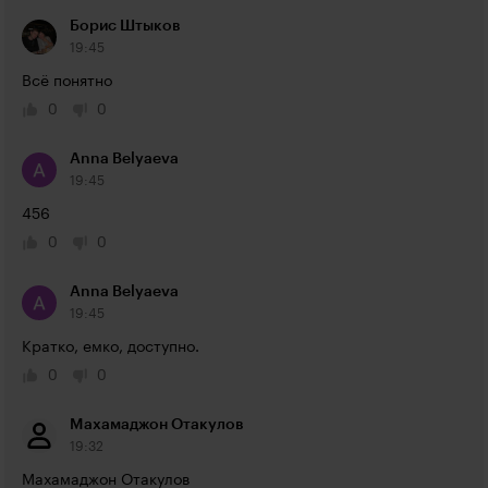
Борис Штыков
19:45
Всё понятно
0
0
Anna Belyaeva
19:45
456
0
0
Anna Belyaeva
19:45
Кратко, емко, доступно.
0
0
Maхамаджон Отакулов
19:32
Махамаджон Отакулов