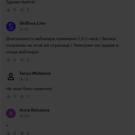
Здравствуйте!
0
0
Skillbox.Live
19:10
Длительность вебинара примерно 1,5-2 часа | Запись 
сохраним на этой же странице | Телеграм-чат дадим в 
конце вебинара
0
0
Tanya Maltseva
19:10
На скил бокс конечно!
0
0
Anna Belyaeva
19:09
+
0
0