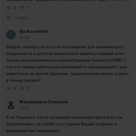
0
1
1 ответ
Ilja Korolevich
19:59
Вопрос спикеру:то есть по его мнению для начинающего 
специалиста в дигитал-маркетинге реально первый опыт 
лучше получитьименно в малом/среднем бизнесе (SME) ? 
тое сть между небольшой компанией и корпорацией с уже 
известным на рынке брендом, предпочтение лучше отдать 
в пользу первой?
0
0
Maхамаджон Отакулов
19:53
Я из Ташкента после успешной окончания курса могу ли 
рассчитывать на лобби со стороны Вашей стороны в 
компаниях как специалист