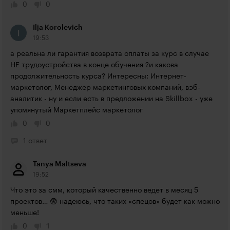
0
0
Ilja Korolevich
19:53
а реальна ли гарантия возврата оплаты за курс в случае 
НЕ трудоустройства в конце обучения ?и какова 
продолжительность курса? Интересны: Интернет-
маркетолог, Менеджер маркетинговых компаний, вэб-
аналитик - ну и если есть в предложении на Skillbox - уже 
упомянутый Маркетплейс маркетолог
0
0
1 ответ
Tanya Maltseva
19:52
Что это за смм, который качественно ведет в месяц 5 
проектов… 😨 надеюсь, что таких «спецов» будет как можно 
меньше!
0
1