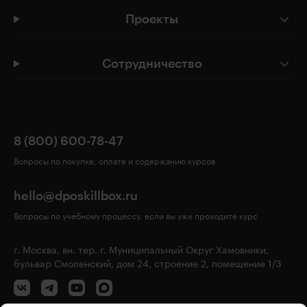
Проекты
Сотрудничество
8 (800) 600-78-47
Вопросы по покупке, оплате и содержанию курсов
hello@dposkillbox.ru
Вопросы по учебному процессу, если вы уже проходите курс
г. Москва, вн. тер. г. Муниципальный Округ Хамовники,
бульвар Смоленский, дом 24, строение 2, помещение 1/3