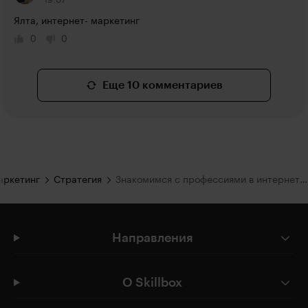
19:07
Ялта, интернет- маркетинг
0
0
Еще 10 комментариев
аркетинг
Стратегия
Знакомимся с профессиями в интернет-маркетинге
Направления
О Skillbox