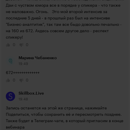
Даи с чуством юмора все в порядке у спикера - что также 
не маловажно. Огонь.   Это мой второй интенсив за 
последние 5 дней - в прошлый раз был на интенсиве 
"Бизнес-аналтитик", так там все быдо довольно печально - 
на 160 из 672. Ахдесь совсем другое дело - респект 
спикеру!
0
0
Марина Чебаненко
19:49
672+++++++++++++
0
0
Skillbox.Live
19:48
Запись останется на этой же странице, нажимайте 
Поделиться, чтобы сохранить её и пересмотреть позднее. 
Также будет в Телеграм-чате, в который пригласим в конце 
вебинара