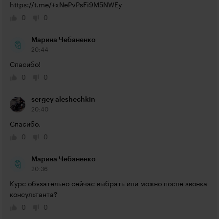
https://t.me/+xNePvPsFi9M5NWEy
0
0
Марина Чебаненко
20:44
Спасибо!
0
0
sergey aleshechkin
20:40
Спасибо.
0
0
Марина Чебаненко
20:36
Курс обязательно сейчас выбрать или можно после звонка 
консультанта?
0
0