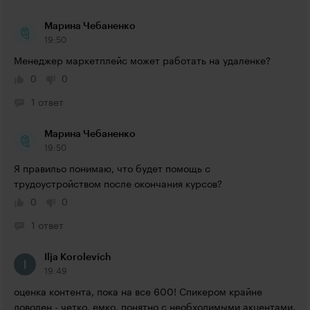
Марина Чебаненко
19:50
Менеджер маркетплейс может работать на удаленке?
0
0
1 ответ
Марина Чебаненко
19:50
Я правильо понимаю, что будет помощь с 
трудоустройством после окончания курсов?
0
0
1 ответ
Ilja Korolevich
19:49
оценка контента, пока на все 600! Спикером крайне 
доволен - четко, емко, понятно с необходимыми акцентами. 