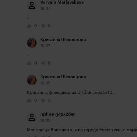
Varvara Marlavskaya
19:07
+
0
0
Кристина Шеховцова
19:07
+
0
0
Кристина Шеховцова
19:05
Кристина, фельдшер из СПб.Знания 3/10.
0
0
nphne-g4xx26st
19:05
Меня зовут Елизавета, я из города Ессентуки, с мар