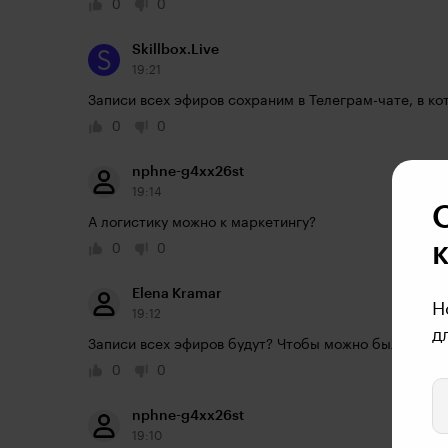
0
0
Skillbox.Live
19:21
Записи всех эфиров сохраним в Телеграм-чате, в к
0
0
nphne-g4xx26st
19:14
А логистику можно к маркетингу?
0
0
Elena Kramar
Н
19:12
д
Записи всех эфиров будут? Чтобы можно было пер
0
0
nphne-g4xx26st
19:10