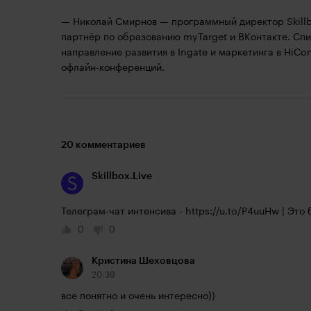
— Николай Смирнов — программный директор Skillbo
партнёр по образованию myTarget и ВКонтакте. Спи
направление развития в Ingate и маркетинга в HiCo
офлайн-конференций.
20 комментариев
Skillbox.Live
Телеграм-чат интенсива - 
https://u.to/P4uuHw
 | Это
0
0
Кристина Шеховцова
20:39
все понятно и очень интересно))