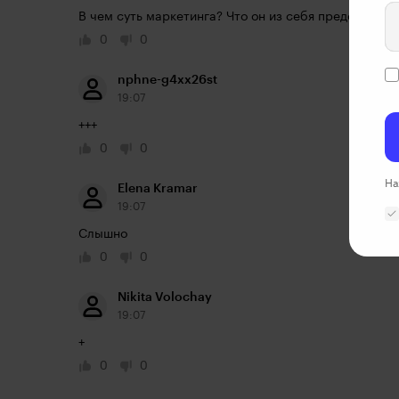
В чем суть маркетинга? Что он из себя представляе
0
0
nphne-g4xx26st
19:07
+++
0
0
На
Elena Kramar
19:07
Слышно
0
0
Nikita Volochay
19:07
+
0
0