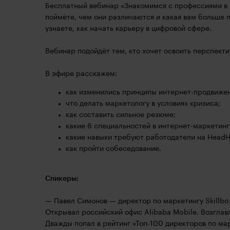
Бесплатный вебинар «Знакомимся с профессиями в 
поймёте, чем они различаются и какая вам больше 
узнаете, как начать карьеру в цифровой сфере.
Вебинар подойдёт тем, кто хочет освоить перспект
В эфире расскажем:
как изменились принципы интернет-продвижени
что делать маркетологу в условиях кризиса;
как составить сильное резюме;
какие 6 специальностей в интернет-маркетинг
какие навыки требуют работодатели на HeadH
как пройти собеседование.
Спикеры:
— Павел Симонов — директор по маркетингу Skillbox
Открывал российский офис Alibaba Mobile. Возглав
Дважды попал в рейтинг «Топ-100 директоров по ма