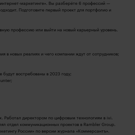
интернет-маркетинге». Вы разберёте 6 профессий —
подходит. Подготовите первый проект для портфолио и
ивную профессию или выйти на новый карьерный уровень.
я в новых реалиях и чего компании ждут от сотрудников;
е будут востребованы в 2023 году;
unter;
. Работал директором по цифровым технологиям в ivi.
лял отдел коммуникационных проектов в Rambler Group.
ркетингу России» по версии журнала «Коммерсантъ».