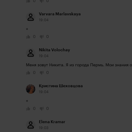
0
0
Varvara Marlavskaya
19:04
+
0
0
Nikita Volochay
19:04
Меня зовут Никита. Я из города Пермь. Мои знания 
0
0
Кристина Шеховцова
19:04
+
0
0
Elena Kramar
19:03