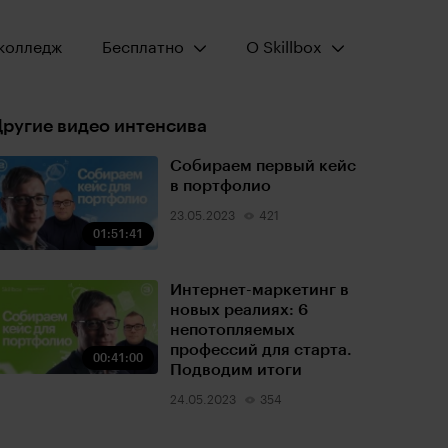
Открыть меню:
Открыть меню:
колледж
Бесплатно
О Skillbox
ругие видео интенсива
Собираем первый кейс
в портфолио
23.05.2023
421
01:51:41
Интернет-маркетинг в
новых реалиях: 6
непотопляемых
профессий для старта.
00:41:00
Подводим итоги
24.05.2023
354