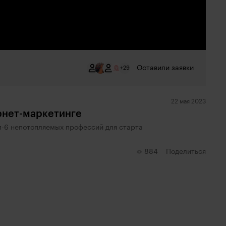
Оставили заявки
+29
22 мая 2023
рнет-маркетинге
оп-6 непотопляемых профессий для старта
884
Поделиться