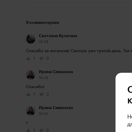
9 комментариев
Светлана Кулагина
16:28
Спасибо за интенсив! Смотрю уже третий день. Так
1
0
Ирина Симанова
16:26
Спасибо!
1
0
Ирина Симанова
15:54
Н
+
д
1
0