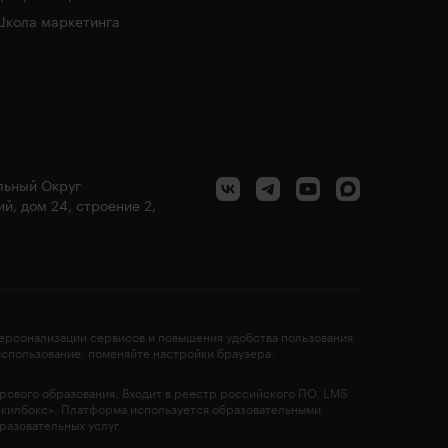
кола маркетинга
альный Округ
й, дом 24, строение 2,
персонализации сервисов и повышения удобства пользования
 использование, поменяйте настройки браузера.
фрового образования. Входит в реестр российского ПО. LMS
Скилбокс». Платформа используется образовательными
разовательных услуг.