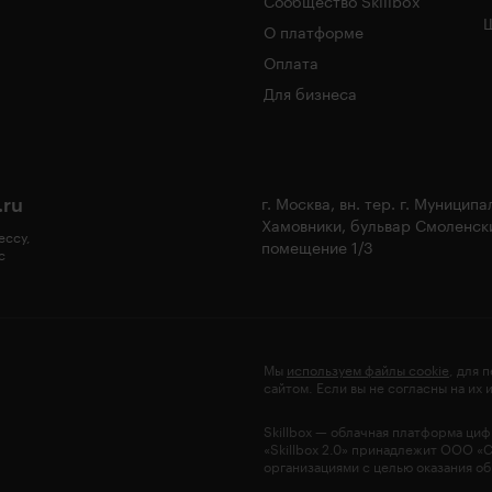
Сообщество Skillbox
Ш
О платформе
Оплата
Для бизнеса
.ru
г. Москва, вн. тер. г. Муницип
Хамовники, бульвар Смоленски
ессу,
помещение 1/3
с
Мы
используем файлы cookie
, для 
сайтом. Если вы не согласны на их
Skillbox — облачная платформа ци
«Skillbox 2.0» принадлежит ООО «
организациями с целью оказания об