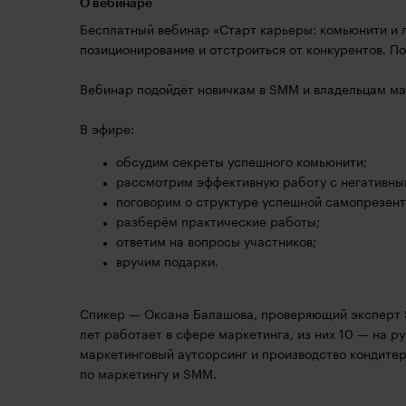
О вебинаре
Бесплатный вебинар «Старт карьеры: комьюнити и л
позиционирование и отстроиться от конкурентов. Пой
Вебинар подойдёт новичкам в SMM и владельцам ма
В эфире:
обсудим секреты успешного комьюнити;
рассмотрим эффективную работу с негативны
поговорим о структуре успешной самопрезент
разберём практические работы;
ответим на вопросы участников;
вручим подарки.
Спикер — Оксана Балашова, проверяющий эксперт Sk
лет работает в сфере маркетинга, из них 10 — на р
маркетинговый аутсорсинг и производство кондитер
по маркетингу и SMM.