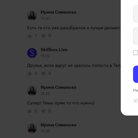
Ирина Симанова
15:47
Есть те кто уже разобрался и лучше делают. Убежде
1
0
Skillbox.Live
15:22
Друзья, если вдруг не удалось попасть в Телеграм-ч
0
0
Ирина Симанова
На
15:22
Супер! Темы прям то что нужно)
0
0
Ирина Симанова
15:02