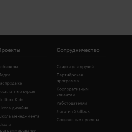
Проекты
Сотрудничество
Вебинары
Скидки для друзей
Медиа
Партнёрская
программа
Распродажа
Корпоративным
есплатные курсы
клиентам
killbox Kids
Работодателям
кола дизайна
Логотип Skillbox
Школа менеджмента
Социальные проекты
Школа
программирования