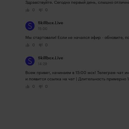
Здравствуйте. Сегодня первый день, слышно отличн
0
0
Skillbox.Live
15:00
Мы стартовали! Если не начался эфир - обновите, п
0
0
Skillbox.Live
14:29
Всем привет, начинаем в 15:00 мск! Телеграм-чат ин
и появится ссылка на чат | Длительность примерно 1
0
0