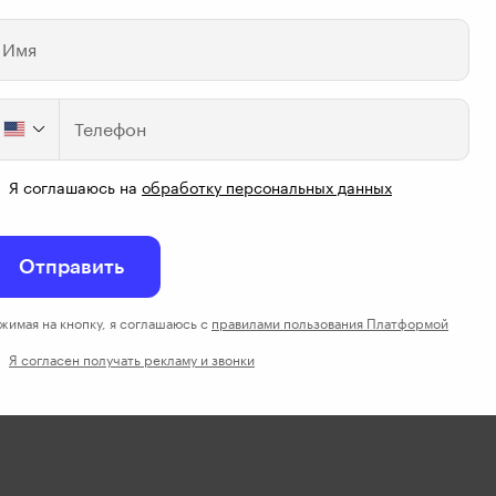
Имя
ния, может от неуверенности
Телефон
Я соглашаюсь на
обработку персональных данных
ат - напишите, пожалуйста, модератору 
t.me/brybger
Отправить
жимая на кнопку, я соглашаюсь с
правилами пользования Платформой
Я согласен получать рекламу и звонки