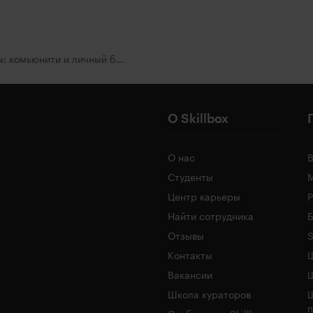
Старт карьеры: комьюнити и личный бренд с нуля
О Skillbox
О нас
Студенты
Центр карьеры
Найти сотрудника
Б
Отзывы
S
Контакты
Ш
Вакансии
Школа кураторов