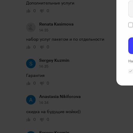
Дополнительные услуги
0
0
Renata Kasimova
14:35
набор услуг пакетом и по отдельности
0
0
Sergey Kuzmin
На
14:35
Гарантия
0
0
Anastasia Nikiforova
14:34
скидка на будущие мойки))
0
0