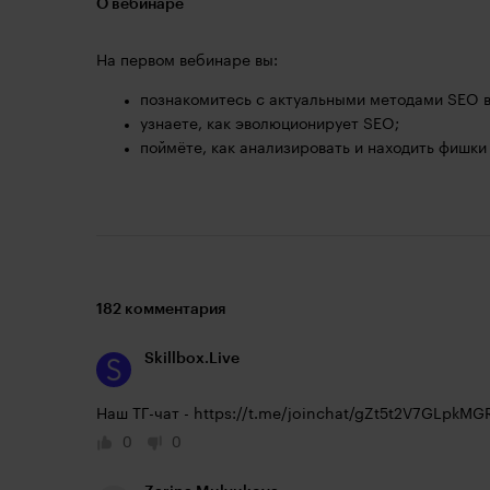
О вебинаре
На первом вебинаре вы:
познакомитесь с актуальными методами SEO в 
узнаете, как эволюционирует SEO;
поймёте, как анализировать и находить фишки 
182 комментария
Skillbox.Live
Наш ТГ-чат - 
https://t.me/joinchat/gZt5t2V7GLpkMG
0
0