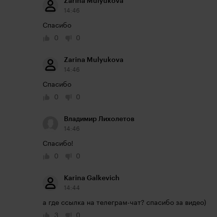
Zarina Mulyukova
14:46
Спасибо
0
0
Zarina Mulyukova
14:46
Спасибо
0
0
Владимир Лихолетов
14:46
Спасибо!
0
0
Karina Galkevich
14:44
а где ссылка на телеграм-чат? спасибо за видео)
3
0