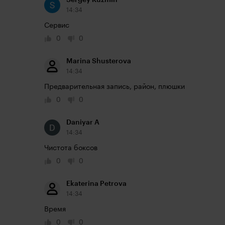
Sergey Kuzmin
14:34
Сервис
0
0
Marina Shusterova
14:34
Предварительная запись, район, плюшки
0
0
Daniyar A
14:34
Чистота боксов 
0
0
Ekaterina Petrova
14:34
Время
0
0