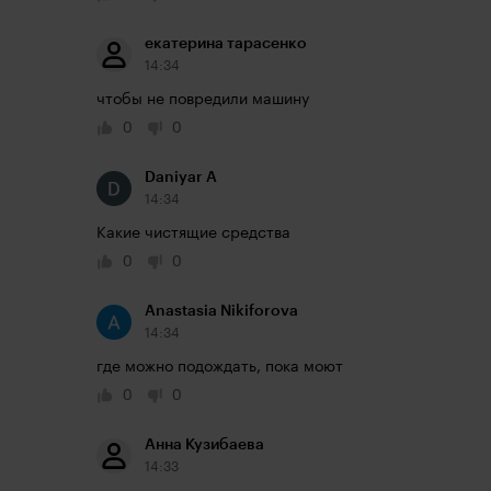
екатерина тарасенко
14:34
чтобы не повредили машину
0
0
Daniyar A
14:34
Какие чистящие средства 
0
0
Anastasia Nikiforova
14:34
где можно подождать, пока моют
0
0
Анна Кузибаева
14:33