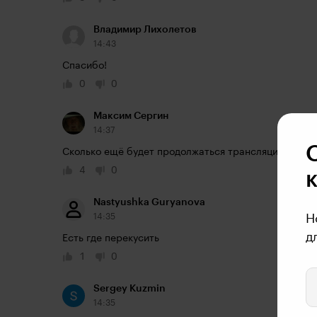
Владимир Лихолетов
14:43
Спасибо!
0
0
Максим Сергин
14:37
Сколько ещё будет продолжаться трансляция?
4
0
Nastyushka Guryanova
14:35
Н
д
Есть где перекусить 
1
0
Sergey Kuzmin
14:35