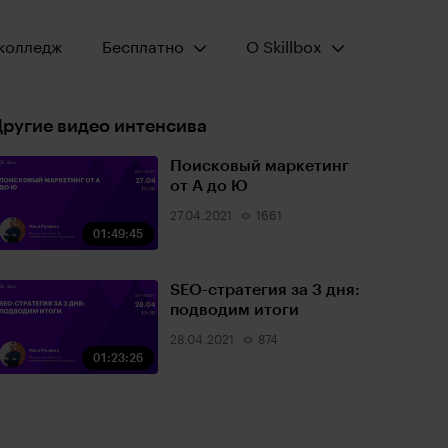
Открыть меню:
Открыть меню:
колледж
Бесплатно
О Skillbox
ругие видео интенсива
Поисковый маркетинг
от А до Ю
27.04.2021
1661
01:49:45
SEО-стратегия за 3 дня:
подводим итоги
28.04.2021
874
01:23:26