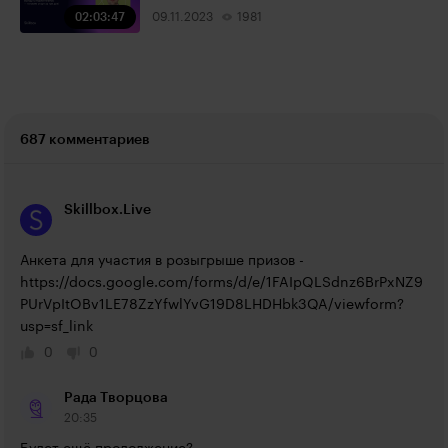
02:03:47
09.11.2023
1981
687 комментариев
Skillbox.Live
Анкета для участия в розыгрыше призов - 
https://docs.google.com/forms/d/e/1FAIpQLSdnz6BrPxNZ9
PUrVpItOBv1LE78ZzYfwlYvG19D8LHDHbk3QA/viewform?
usp=sf_link
0
0
Рада Творцова
20:35