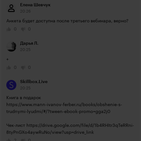
Елена Шевчук
20:26
Анкета будет доступна после третьего вебинара, верно?
0
0
Дарья Л.
20:25
+
0
0
Skillbox.Live
20:25
https://www.mann-ivanov-ferber.ru/books/obshenie-s-
trudnymi-lyudmi/#/?tween-ebook-promo=gga2j0
Чек-лист 
https://drive.google.com/file/d/1b4RHItr3qTeRRni-
8tyPnGXo4aywRuNo/view?usp=drive_link
2
0