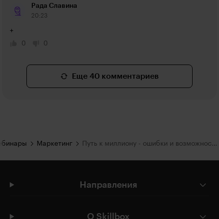
Рада Славина
20:23
+
0
0
Еще 40 комментариев
ебинары
Маркетинг
Путь к миллиону - ошибки и возможности селлера
Направления
О Skillbox