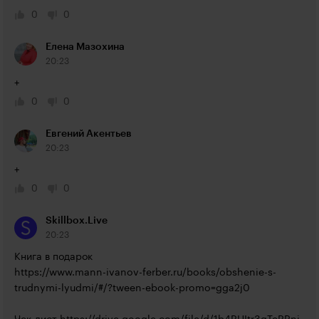
0
0
Елена Мазохина
20:23
+
0
0
Евгений Акентьев
20:23
+
0
0
Skillbox.Live
20:23
https://www.mann-ivanov-ferber.ru/books/obshenie-s-
trudnymi-lyudmi/#/?tween-ebook-promo=gga2j0