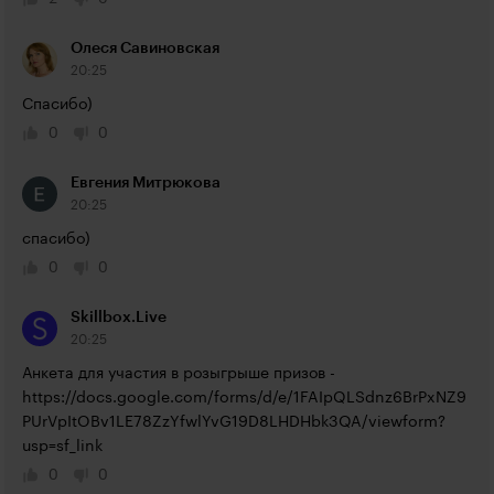
Олеся Савиновская
20:25
Спасибо)
0
0
Евгения Митрюкова
20:25
спасибо)
0
0
Skillbox.Live
20:25
Анкета для участия в розыгрыше призов - 
https://docs.google.com/forms/d/e/1FAIpQLSdnz6BrPxNZ9
PUrVpItOBv1LE78ZzYfwlYvG19D8LHDHbk3QA/viewform?
usp=sf_link
0
0