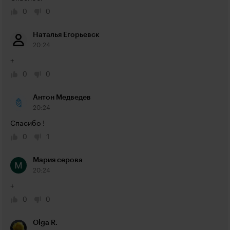
0
0
Наталья Егорьевск
20:24
+
0
0
Антон Медведев
20:24
Спасибо !
0
1
Мария серова
20:24
+
0
0
Olga R.