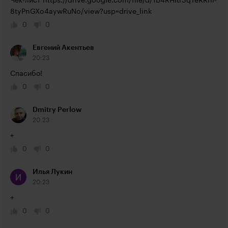
Чек-лист 
https://drive.google.com/file/d/1b4RHItr3qTeRRni-
8tyPnGXo4aywRuNo/view?usp=drive_link
0
0
Евгений Акентьев
20:23
Спасибо!
0
0
Dmitry Perlow
20:23
+
0
0
Илья Лукин
20:23
+
0
0