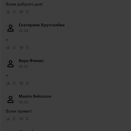
Всем доброго дня!
0
0
Екатерина Хрусталёва
16:04
+ 
0
0
Вера Яченас
16:03
+
0
0
Maxim Belousov
16:03
Всем привет!
0
0