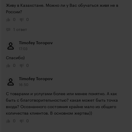
Живу в Казахстане. Можно ли у Вас обучаться живя не в 
России?
0
0
1 ответ
Timofey Toropov
17:03
Спасибо)
0
0
Timofey Toropov
16:50
С товарами и услугами более или менее понятно. А как 
быть с благотворительностью? какая может быть точка 
входа? Осознанного состояния крайне мало из общего 
количества клиентов. В основном жертвы))
0
0