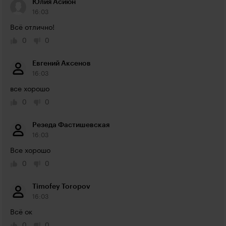
Юлия Асиюн
16:03
Всё отлично!
0
0
Евгений Аксенов
16:03
все хорошо
0
0
Резеда Фастишевская
16:03
Все хорошо
0
0
Timofey Toropov
16:03
Всё ок
0
0