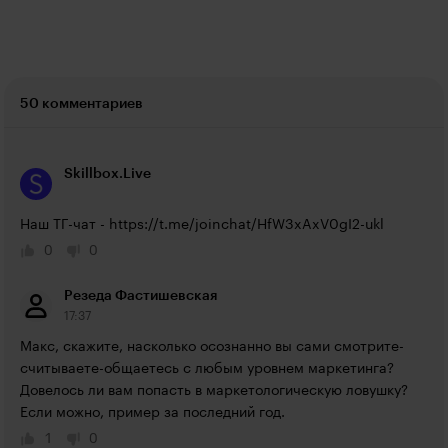
50 комментариев
Skillbox.Live
Наш ТГ-чат - 
https://t.me/joinchat/HfW3xAxV0gI2-ukl
0
0
Резеда Фастишевская
17:37
Макс, скажите, насколько осознанно вы сами смотрите-
считываете-общаетесь с любым уровнем маркетинга? 
Довелось ли вам попасть в маркетологическую ловушку?  
Если можно, пример за последний год.
1
0