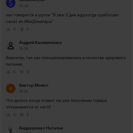
Skillbox.Live
16:38
как говорится в шутке "Я уже 3 дня жду,когда сработает 
салат из МакДоналдса"
0
0
Андрей Калиниченко
16:38
Выросли, так как позиционировались в качестве здорового 
питания.
0
0
Виктор Момот
16:35
Что делать когда клиент на уже получении товара 
отказывается от него?
0
0
Андрушенко Наталья