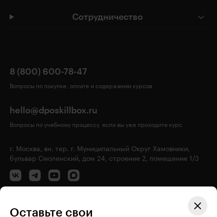
Сотрудничество
8 (800) 600-78-47
Вопросы по покупке, оплате и содержанию курсов
hello@dposkillbox.ru
Вопросы по учебному процессу, если вы уже проходите курс
г. Москва, вн. тер. г. Муниципальный Округ Хамовники,
бульвар Смоленский, дом 24, строение 2, помещение 1/3
Оставьте свои