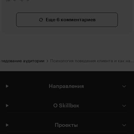
Еще 6 комментариев
ледование аудитории
Психология поведения клиента и как на нее влиять
Направления
О Skillbox
Проекты