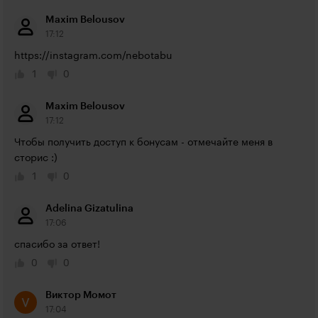
Maxim Belousov
17:12
https://instagram.com/nebotabu
1
0
Maxim Belousov
17:12
Чтобы получить доступ к бонусам - отмечайте меня в 
сторис :)
1
0
Adelina Gizatulina
17:06
спасибо за ответ!
0
0
Виктор Момот
17:04