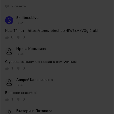
2 ответа
Skillbox.Live
17:35
Наш ТГ-чат - 
https://t.me/joinchat/HfW3xAxV0gI2-ukl
0
0
Ирина Коньшина
17:34
С удовольствием бы пошла к вам учиться! 
1
0
Андрей Калиниченко
17:32
Большое спасибо!
1
0
Екатерина Потапова