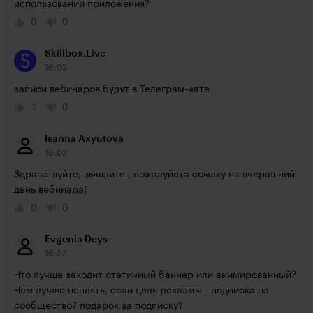
использовании приложения?
0
0
Skillbox.Live
16:03
записи вебинаров будут в Телеграм-чате
1
0
Isanna Axyutova
16:03
Здравствуйте, вышлите , пожалуйста ссылку на вчерашний 
день вебинара!
0
0
Evgenia Deys
16:03
Что лучше заходит статичный баннер или анимированный? 
Чем лучше цеплять, если цель рекламы - подписка на 
сообщество? подарок за подписку?