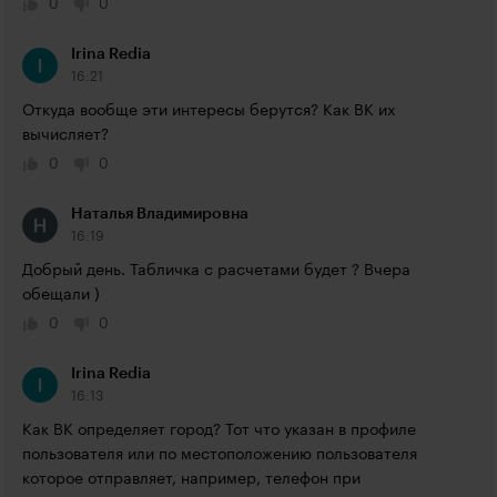
0
0
Irina Redia
16:21
Откуда вообще эти интересы берутся? Как ВК их 
вычисляет?
0
0
Наталья Владимировна
16:19
Добрый день. Табличка с расчетами будет ? Вчера 
обещали )
0
0
Irina Redia
16:13
Как ВК определяет город? Тот что указан в профиле 
пользователя или по местоположению пользователя 
которое отправляет, например, телефон при 