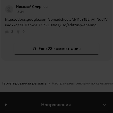
Николай Смирнов
15:34
https://docs.google.com/spreadsheets/d/11aY1BEhAhNqcTV
uadYkqYSEJFsnw-H7XPQL93MJ_3Jo/edit?usp=sharing
3
0
Еще 23 комментария
Таргетированная реклама
Настраиваем рекламную кампанию
Направления