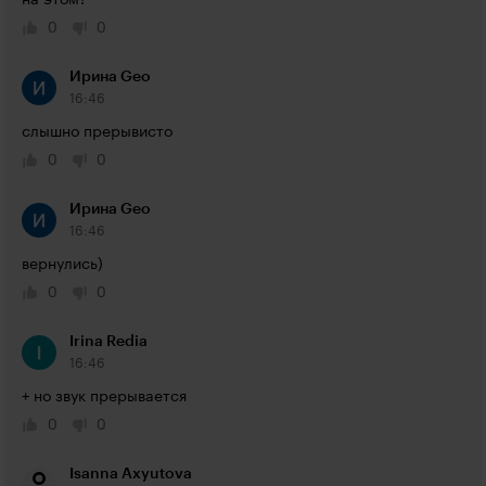
на этом?
0
0
Ирина Geo
16:46
слышно прерывисто
0
0
Ирина Geo
16:46
вернулись)
0
0
Irina Redia
16:46
+ но звук прерывается
0
0
Isanna Axyutova