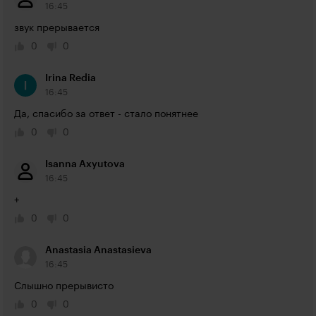
16:45
звук прерывается
0
0
Irina Redia
16:45
Да, спасибо за ответ - стало понятнее
0
0
Isanna Axyutova
16:45
+
0
0
Anastasia Anastasieva
16:45
Слышно прерывисто
0
0