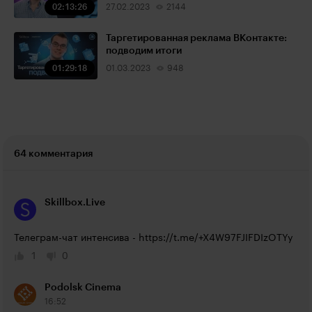
02:13:26
27.02.2023
2144
Таргетированная реклама ВКонтакте:
подводим итоги
01:29:18
01.03.2023
948
64 комментария
Skillbox.Live
Телеграм-чат интенсива - 
https://t.me/+X4W97FJIFDIzOTYy
1
0
Podolsk Cinema
16:52