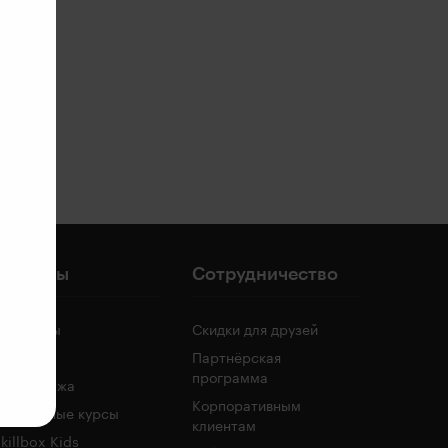
Проекты
Сотрудничество
Вебинары
Скидки для друзей
Медиа
Партнёрская
программа
Распродажа
Корпоративным
есплатные курсы
клиентам
killbox Kids