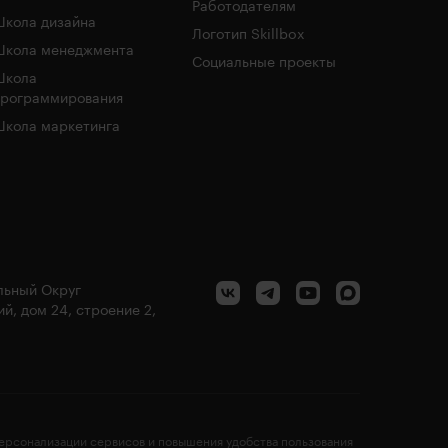
Работодателям
кола дизайна
Логотип Skillbox
Школа менеджмента
Социальные проекты
Школа
программирования
кола маркетинга
альный Округ
й, дом 24, строение 2,
персонализации сервисов и повышения удобства пользования