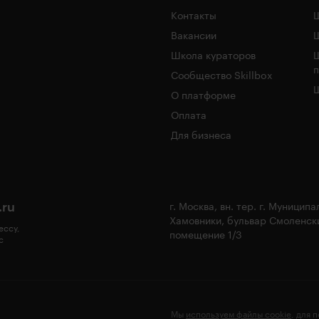
Контакты
Ш
Вакансии
Школа кураторов
Сообщество Skillbox
Ш
О платформе
Оплата
Для бизнеса
.ru
г. Москва, вн. тер. г. Муницип
Хамовники, бульвар Смоленски
ессу,
помещение 1/3
с
Мы
используем файлы cookie
, для 