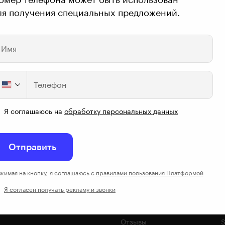
ля получения специальных предложений.
Имя
Телефон
Миллион на новой профессии в маркетинге и управлении
Я соглашаюсь на
обработку персональных данных
О Skillbox
Отправить
О нас
жимая на кнопку, я соглашаюсь с
правилами пользования Платформой
Студенты
Я согласен получать рекламу и звонки
Центр карьеры
Найти сотрудника
Б
Отзывы
S