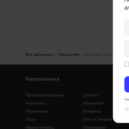
д
Все вебинары
Маркетинг
Направления
Программирование
Дизайн
На
Аналитика
Маркетинг
Управление
Финансы
Игры
Кино и Музыка
Маркетплейсы
Инженерия