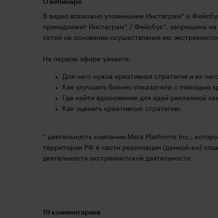
О вебинаре
В видео возможно упоминание Инстаграм* и Фейсбук*
принадлежит Инстаграм* / Фейсбук*, запрещена на
сетей на основании осуществления ею экстремистс
На первом эфире узнаете:
Для чего нужна креативная стратегия и из чего
Как улучшить бизнес-показатели с помощью к
Где найти вдохновение для идей рекламной ка
Как оценить креативную стратегию.
* деятельность компании Meta Platforms Inc., кото
территории РФ в части реализации (данной-ых) соци
деятельности экстремистской деятельности
19 комментариев