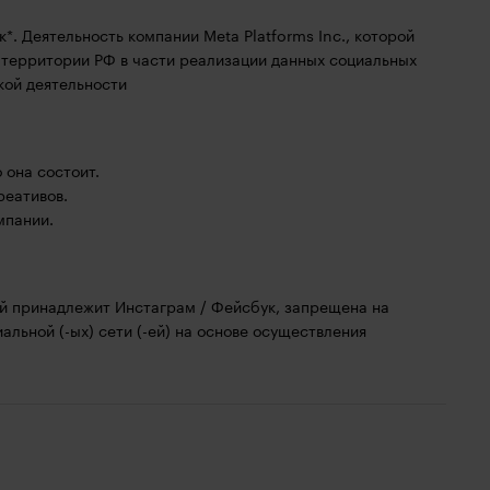
. Деятельность компании Meta Platforms Inc., которой
 территории РФ в части реализации данных социальных
кой деятельности
 она состоит.
реативов.
мпании.
рой принадлежит Инстаграм / Фейсбук, запрещена на
альной (-ых) сети (-ей) на основе осуществления