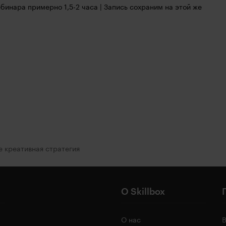
бинара примерно 1,5-2 часа | Запись сохраним на этой же 
е креативная стратегия
О Skillbox
О нас