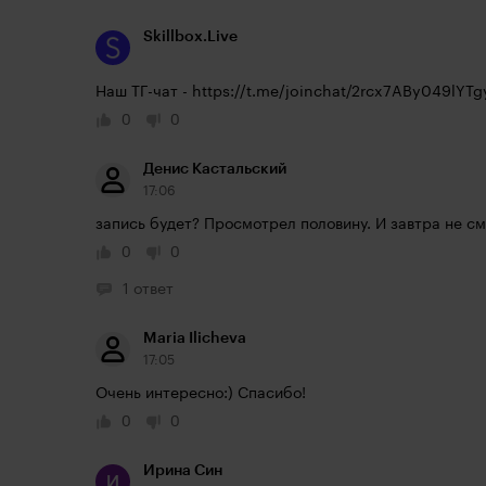
Skillbox.Live
Наш ТГ-чат - 
https://t.me/joinchat/2rcx7ABy049lYTg
0
0
Денис Кастальский
17:06
запись будет? Просмотрел половину. И завтра не смо
0
0
1 ответ
Maria Ilicheva
17:05
Очень интересно:) Спасибо!
0
0
Ирина Син