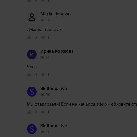
0
0
Maria Ilicheva
16:26
Думала, напиток
0
0
Ирина Коржова
16:14
Часы
0
0
Skillbox.Live
16:00
Мы стартовали! Если не начался эфир - обновите с
0
0
Skillbox.Live
15:27