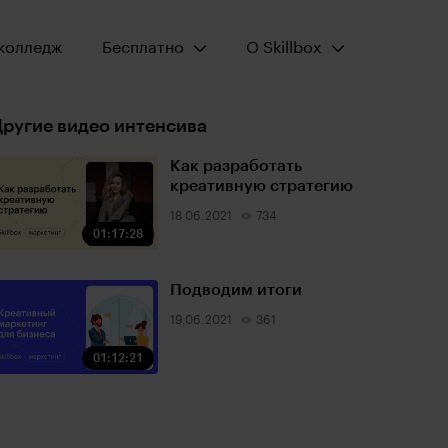
Открыть меню:
Открыть меню:
колледж
Бесплатно
О Skillbox
ругие видео интенсива
Как разработать
креативную стратегию
18.06.2021
734
01:17:28
Подводим итоги
19.06.2021
361
01:12:21