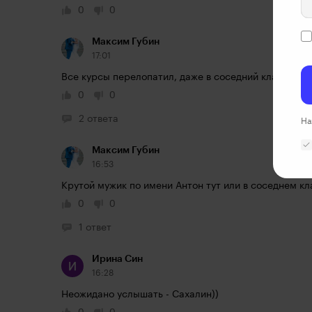
0
0
Максим Губин
17:01
Все курсы перелопатил, даже в соседний класс к б
0
0
2 ответа
На
Максим Губин
16:53
Крутой мужик по имени Антон тут или в соседнем кл
0
0
1 ответ
Ирина Син
16:28
Неожидано услышать - Сахалин))