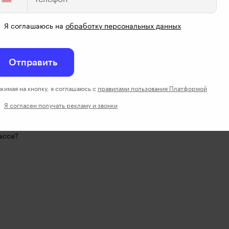
Я соглашаюсь на
обработку персональных данных
укмекерам занесло.
Отправить
жимая на кнопку, я соглашаюсь с
правилами пользования Платформой
Я согласен получать рекламу и звонки
ассе?