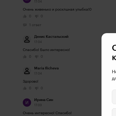
17:04
Очень живенько и росклшная улыбка!0
0
0
1 ответ
Денис Кастальский
17:04
Спасибо! Было интересно!
0
0
Maria Ilicheva
Н
17:04
д
Здорово!
0
0
Ирина Син
17:03
Очень интересно! Спасибо!