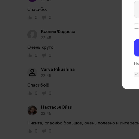
22:45
Спасибо.
0
0
Ксения Фадеева
22:45
Очень круто!
0
0
На
Varya Pikushina
22:45
Спасибо!!!
0
0
Настасья Эйви
22:45
Никита, спасибо большое, очень полезно и интерес
0
0