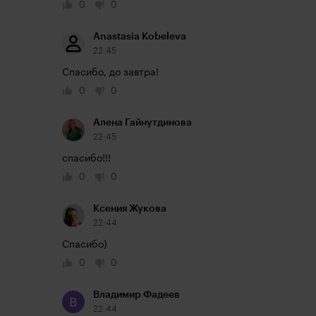
0
0
Anastasia Kobeleva
22:45
Спасибо, до завтра!
0
0
Алена Гайнутдинова
22:45
спасибо!!!
0
0
Ксения Жукова
22:44
Спасибо)
0
0
Владимир Фадеев
22:44