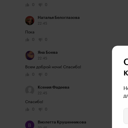
0
0
Наталья Белоглазова
22:45
Пока
0
0
Яна Боева
22:45
Всем доброй ночи! Спасибо!
0
0
Ксения Фадеева
Н
22:45
д
Спасибо!
0
0
Виолетта Крушенникова