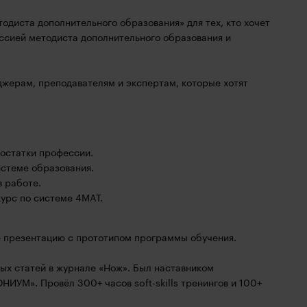
диста дополнительного образования» для тех, кто хочет
ссией методиста дополнительного образования и
джерам, преподавателям и экспертам, которые хотят
остатки профессии.
истеме образования.
в работе.
курс по системе 4MAT.
е презентацию с прототипом программы обучения.
ых статей в журнале «Нож». Был наставником
ИУМ». Провёл 300+ часов soft-skills тренингов и 100+