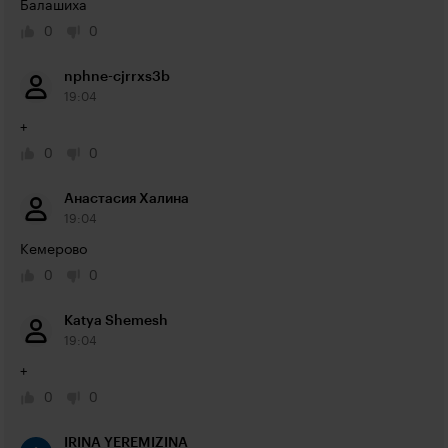
Балашиха
0
0
nphne-cjrrxs3b
19:04
+
0
0
Анастасия Халина
19:04
Кемерово
0
0
Katya Shemesh
19:04
+
0
0
IRINA YEREMIZINA