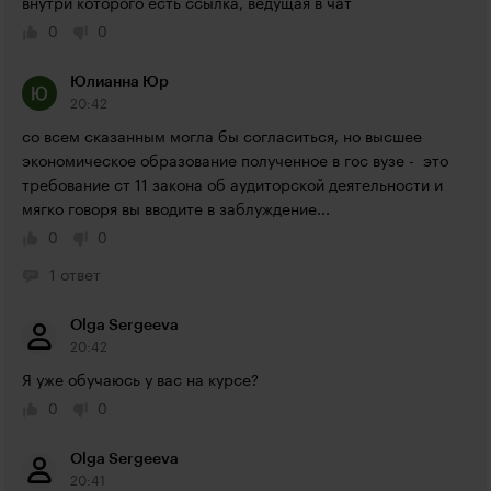
внутри которого есть ссылка, ведущая в чат
0
0
Юлианна Юр
20:42
со всем сказанным могла бы согласиться, но высшее 
экономическое образование полученное в гос вузе -  это 
требование ст 11 закона об аудиторской деятельности и 
мягко говоря вы вводите в заблуждение...
0
0
1 ответ
Olga Sergeeva
20:42
Я уже обучаюсь у вас на курсе?
0
0
Olga Sergeeva
20:41