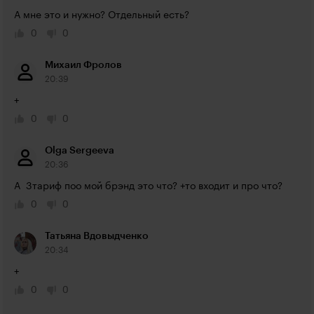
А мне это и нужно? Отдельный есть?
0
0
Михаил Фролов
20:39
+
0
0
Olga Sergeeva
20:36
А  3тариф поо мой брэнд это что? +то входит и про что?
0
0
Татьяна Вдовыдченко
20:34
+
0
0