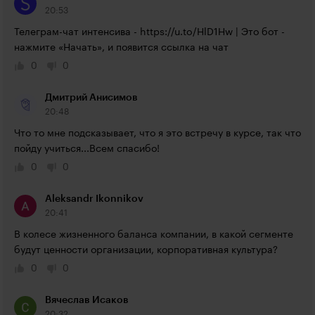
20:53
Телеграм-чат интенсива - 
https://u.to/HlD1Hw
 | Это бот - 
нажмите «Начать», и появится ссылка на чат
0
0
Дмитрий Анисимов
20:48
Что то мне подсказывает, что я это встречу в курсе, так что 
пойду учиться...Всем спасибо!
0
0
Aleksandr Ikonnikov
20:41
В колесе жизненного баланса компании, в какой сегменте 
будут ценности организации, корпоративная культура?
0
0
Вячеслав Исаков
20:32