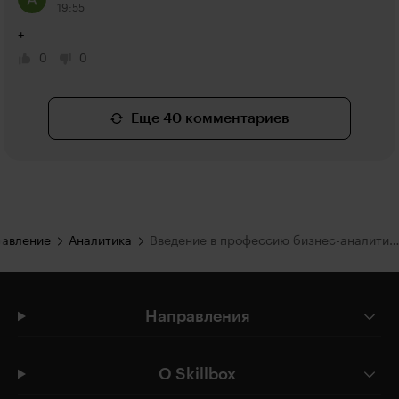
19:55
+
0
0
Еще 40 комментариев
равление
Аналитика
Введение в профессию бизнес-аналитика
Направления
О Skillbox