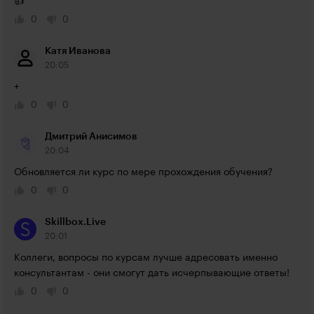
👍
0
0
Катя Иванова
20:05
+
0
0
Дмитрий Анисимов
20:04
Обновляется ли курс по мере прохождения обучения?
0
0
Skillbox.Live
20:01
Коллеги, вопросы по курсам лучше адресовать именно 
консультантам - они смогут дать исчерпывающие ответы!
0
0