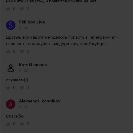
нажмите «Начать», и появится ссылка на чат
0
0
Skillbox.Live
21:03
Друзья, если вдруг не удалось попасть в Телеграм-чат - 
напишите, пожалуйста, модератору 
t.me/brybger
0
0
Катя Иванова
21:03
слушаем)))
0
0
Aleksandr Ikonnikov
21:03
Спасибо.
0
0