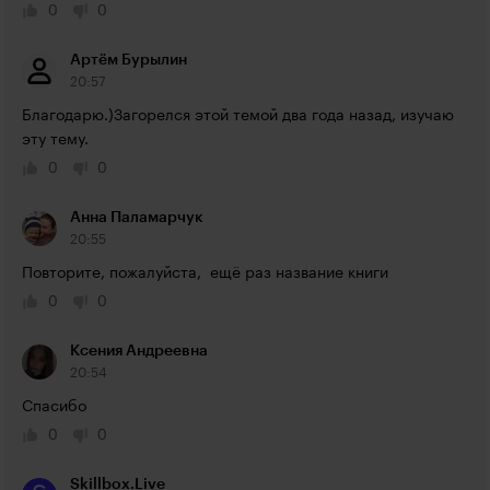
0
0
Артём Бурылин
20:57
Благодарю.)Загорелся этой темой два года назад, изучаю 
эту тему.
0
0
Анна Паламарчук
20:55
Повторите, пожалуйста,  ещё раз название книги
0
0
Ксения Андреевна
20:54
Спасибо
0
0
Skillbox.Live