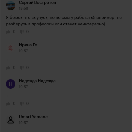
Сергей Востротен
19:58
Я боюсь что выучусь, но не смогу работать(например- не 
разберусь в профессии или станет неинтересно)
0
0
Ирина Го
19:57
+
0
0
Надежда Надежда
19:57
+
0
0
Umari Yamane
19:57