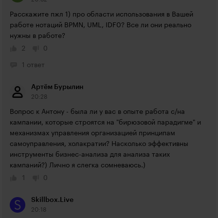
Расскажите пжл 1) про области использования в Вашей 
работе нотаций BPMN, UML, IDF0? Все ли они реально 
нужны в работе?
2
0
1 ответ
Артём Бурылин
20:28
Вопрос к Антону - была ли у вас в опыте работа с/на 
кампании, которые строятся на "бирюзовой парадигме" и 
механизмах управления организацией принципам 
самоуправления, холакратии? Насколько эффективны 
инструменты бизнес-анализа для анализа таких 
кампаний?) Лично я слегка сомневаюсь.)
1
0
Skillbox.Live
20:18