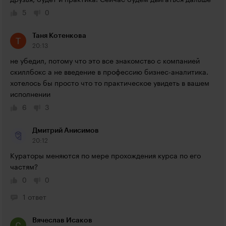
друзья, будет и практика! Сейчас будем двигаться дальше
5
0
Таня Котенкова
20:13
не убедил, потому что это все знакомство с компанией 
скиллбокс а не введение в профессию бизнес-аналитика. 
хотелось бы просто что то практическое увидеть в вашем 
исполнении
6
3
Дмитрий Анисимов
20:12
Кураторы меняются по мере прохождения курса по его 
частям?
0
0
1 ответ
Вячеслав Исаков