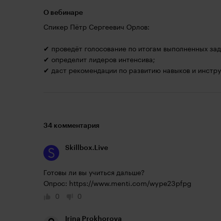
О вебинаре
Спикер Пётр Сергеевич Орлов:
✔ проведёт голосование по итогам выполненных зад
✔ определит лидеров интенсива;
✔ даст рекомендации по развитию навыков и инстр
34 комментария
Skillbox.Live
Готовы ли вы учиться дальше?

Опрос: 
https://www.menti.com/wype23pfpg
0
0
Irina Prokhorova