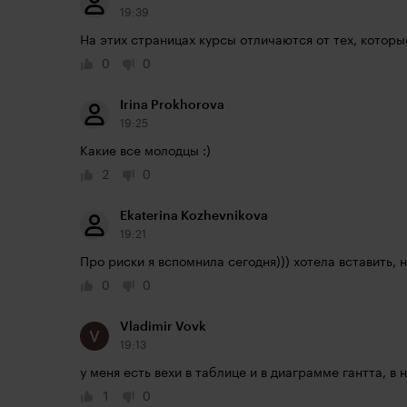
19:39
На этих страницах курсы отличаются от тех, которы
0
0
Irina Prokhorova
19:25
Какие все молодцы :)
2
0
Ekaterina Kozhevnikova
19:21
Про риски я вспомнила сегодня))) хотела вставить, 
0
0
Vladimir Vovk
19:13
у меня есть вехи в таблице и в диаграмме гантта, в 
1
0