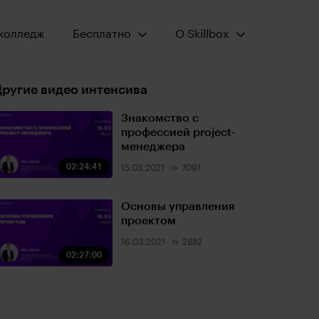
Открыть меню:
Открыть меню:
колледж
Бесплатно
О Skillbox
ругие видео интенсива
Знакомство с
профессией project-
менеджера
02:24:41
15.03.2021
7091
Основы управления
проектом
16.03.2021
2882
02:27:00