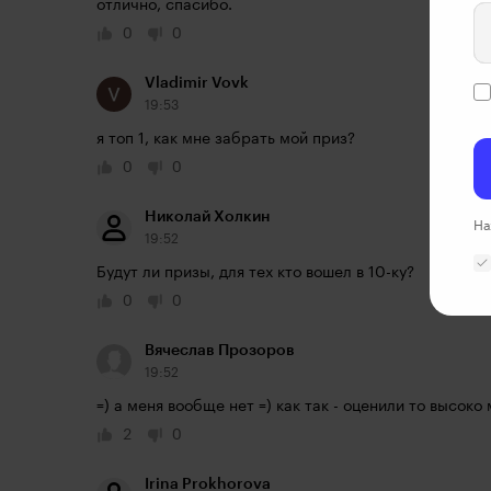
отлично, спасибо.
0
0
Vladimir Vovk
19:53
я топ 1, как мне забрать мой приз?
0
0
Николай Холкин
На
19:52
Будут ли призы, для тех кто вошел в 10-ку?
0
0
Вячеслав Прозоров
19:52
=) а меня вообще нет =) как так - оценили то высоко
2
0
Irina Prokhorova