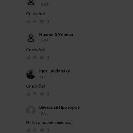
19:56
Спасибо!
0
0
Николай Холкин
19:55
Спасибо!
0
0
Igor Levdansky
19:55
Спасибо!
0
0
Вячеслав Прозоров
19:55
И Петр оценил высоко)
0
0