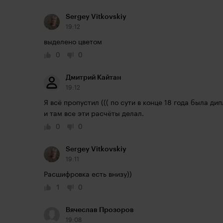
Sergey Vitkovskiy
19:12
выделено цветом
0
0
Дмитрий Кайтан
19:12
Я всё пропустил ((( по сути в конце 18 года была д
и там все эти расчёты делал.
0
0
Sergey Vitkovskiy
19:11
Расшифровка есть внизу))
1
0
Вячеслав Прозоров
19:08