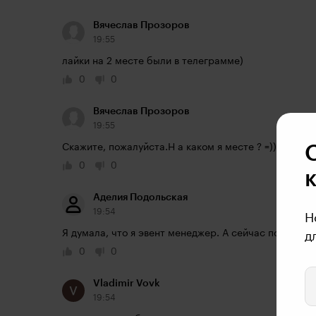
Вячеслав Прозоров
19:55
лайки на 2 месте были в телеграмме)
0
0
Вячеслав Прозоров
19:55
Скажите, пожалуйста.Н а каком я месте ? =))
0
0
Аделия Подольская
19:54
Н
Я думала, что я эвент менеджер. А сейчас поняла ч
д
0
0
Vladimir Vovk
19:54