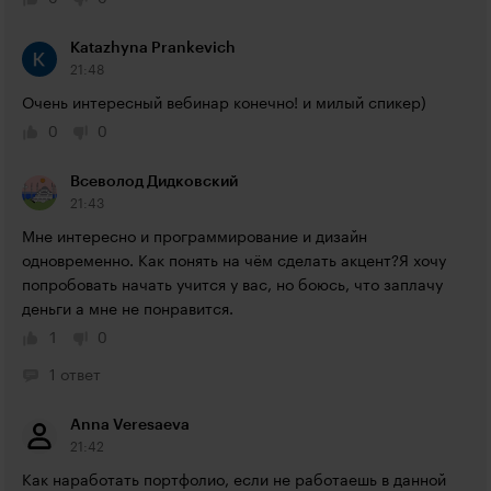
Katazhyna Prankevich
21:48
Очень интересный вебинар конечно! и милый спикер)
0
0
Всеволод Дидковский
21:43
Мне интересно и программирование и дизайн 
одновременно. Как понять на чём сделать акцент?Я хочу 
попробовать начать учится у вас, но боюсь, что заплачу 
деньги а мне не понравится.
1
0
1 ответ
Anna Veresaeva
21:42
Как наработать портфолио, если не работаешь в данной 