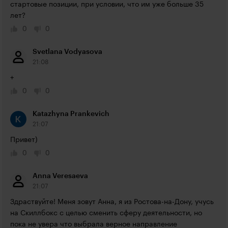
стартовые позиции, при условии, что им уже больше 35 
лет?
0
0
Svetlana Vodyasova
21:08
+
0
0
Katazhyna Prankevich
21:07
Привет)
0
0
Anna Veresaeva
21:07
Здраствуйте! Меня зовут Анна, я из Ростова-на-Дону, учусь 
на Скиллбокс с целью сменить сферу деятельности, но 
пока не увера что выбрала верное направление