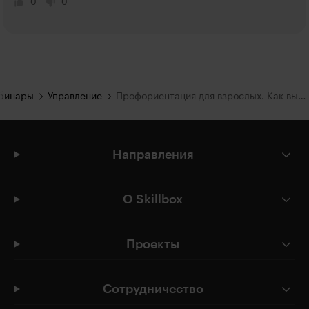
0
0
ебинары
Управление
Профориентация для взрослых. Как выбрать подходящую профессию
Направления
О Skillbox
Проекты
Сотрудничество