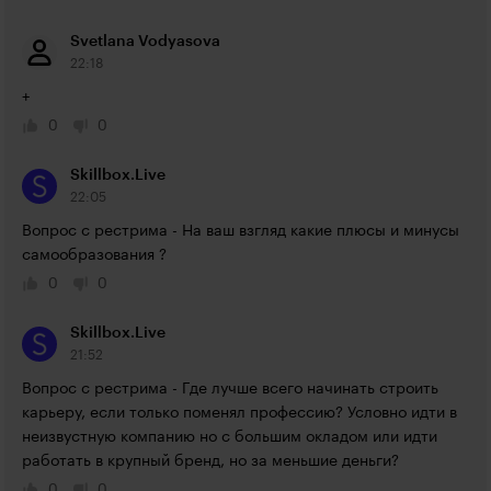
Svetlana Vodyasova
22:18
+
0
0
Skillbox.Live
22:05
Вопрос с рестрима - На ваш взгляд какие плюсы и минусы 
самообразования ?
0
0
Skillbox.Live
21:52
Вопрос с рестрима - Где лучше всего начинать строить 
карьеру, если только поменял профессию? Условно идти в 
неизвустную компанию но с большим окладом или идти 
работать в крупный бренд, но за меньшие деньги?
0
0