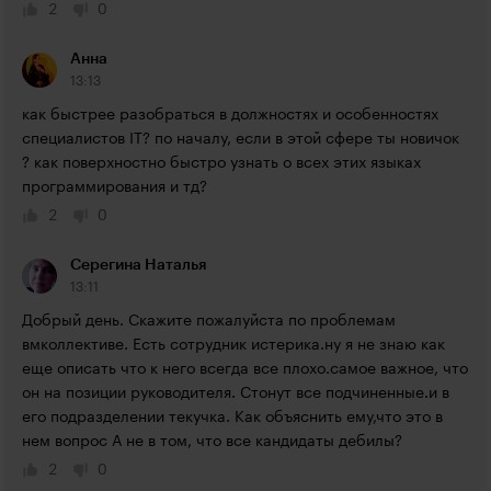
2
0
Анна
13:13
как быстрее разобраться в должностях и особенностях 
специалистов IT? по началу, если в этой сфере ты новичок 
? как поверхностно быстро узнать о всех этих языках 
программирования и тд?
2
0
Серегина Наталья
13:11
Добрый день. Скажите пожалуйста по проблемам 
вмколлективе. Есть сотрудник истерика.ну я не знаю как 
еще описать что к него всегда все плохо.самое важное, что 
он на позиции руководителя. Стонут все подчиненные.и в 
его подразделении текучка. Как объяснить ему,что это в 
нем вопрос А не в том, что все кандидаты дебилы?
2
0