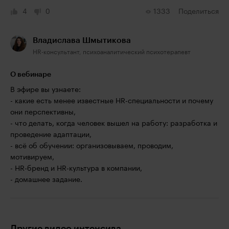
4
0
1333
Поделиться
Владислава Шмытикова
HR-консультант, психоаналитический психотерапевт
О вебинаре
В эфире вы узнаете:
- какие есть менее известные HR-специальности и почему
они перспективны,
- что делать, когда человек вышел на работу: разработка и
проведение адаптации,
- всё об обучении: организовываем, проводим,
мотивируем,
- HR-бренд и HR-культура в компании,
- домашнее задание.
Другие видео интенсива