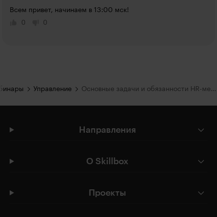
Всем привет, начинаем в 13:00 мск!
0
0
ебинары
Управление
Основные задачи и обязанности HR-менеджера
Направления
О Skillbox
Проекты