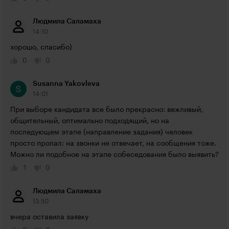
Людмила Саламаха
14:10
хорошо, спасибо)
0
0
Susanna Yakovleva
14:01
При выборе кандидата все было прекрасно: вежливый, 
общительный, оптимально подходящий, но на 
последующем этапе (направление задания) человек 
просто пропал: на звонки не отвечает, на сообщения тоже. 
Можно ли подобное на этапе собеседования было выявить? 
1
0
Людмила Саламаха
13:50
вчера оставила заявку