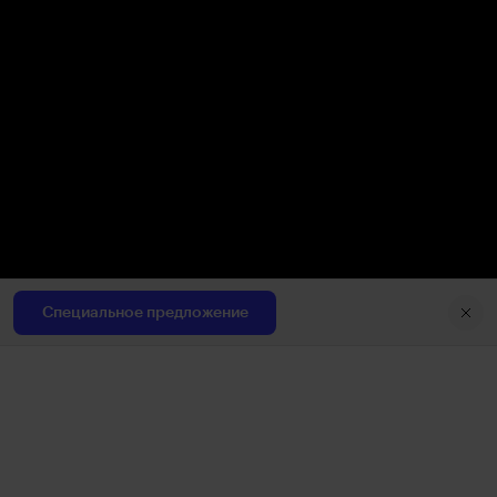
УПРАВЛЕНИЕ
БЕСПЛАТНЫЙ ВЕБИНАР
29 октября 2021
Специальное предложение
Как выбрать планировку дома и провести
коммуникации
День 2 из 3: Интенсив Строительство для начинающих за 3
дня. Краткое введение в стройку
9
1
Поделиться